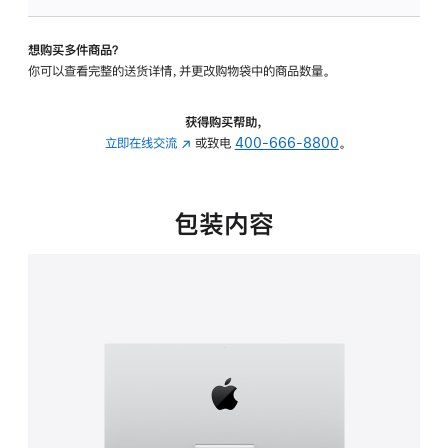
板
-
想购买多件商品？
可
你可以查看完整的送货详情，并更改购物袋中的商品数量。
调
倾
斜
获得购买帮助，
度
立即在线交流
(在
或致电
400-666-8800
。
的
新
支
窗
架
口
包装内容
的
中
分
打
期
开)
付
款
选
项)