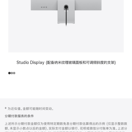
Studio Display (配备纳米纹理玻璃面板和可调倾斜度的支架)
网
脚
‡ 为近似值。金额可能随时间变动。
注
页
分期付款服务的条件
页
上述所示分期付款金额仅为使用特定期数免息分期付款估算得出的示例 (仅显示整数数
脚
额，未显示小数点以后的金额)，实际支付金额以银行、花呗或微信分付账单为准。上述分