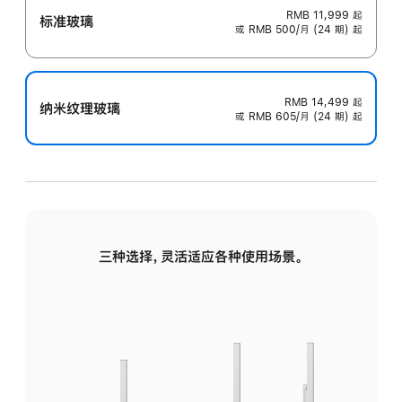
RMB 11,999
起
标准玻璃
或 RMB 500/月 (24 期) 起
RMB 14,499
起
纳米纹理玻璃
或 RMB 605/月 (24 期) 起
三种选择，灵活适应各种使用场景。
标