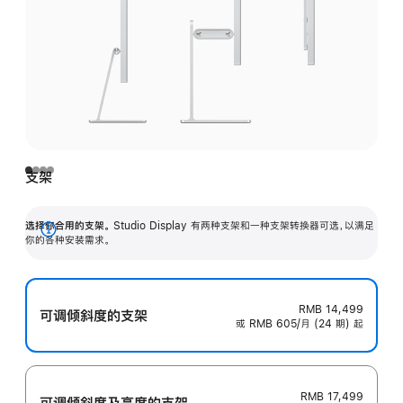
支架
选择你合用的支架。
Studio Display 有两种支架和一种支架转换器可选，以满足
展
你的各种安装需求。
开
RMB 14,499
可调倾斜度的支架
或 RMB 605/月 (24 期) 起
RMB 17,499
可调倾斜度及高‍度的支‍架