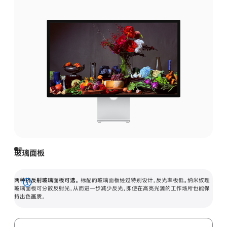
玻璃面板
两种抗反射玻璃面板可选。
标配的玻璃面板经过特别设计，反光率极低。纳米纹理
展
玻璃面板可分散反射光，从而进一步减少反光，即使在高亮光源的工作场所也能保
持出色画质。
开