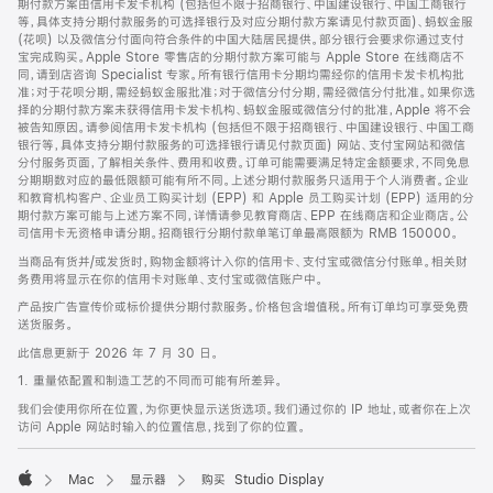
期付款方案由信用卡发卡机构 (包括但不限于招商银行、中国建设银行、中国工商银行
等，具体支持分期付款服务的可选择银行及对应分期付款方案请见付款页面)、蚂蚁金服
(花呗) 以及微信分付面向符合条件的中国大陆居民提供。部分银行会要求你通过支付
宝完成购买。Apple Store 零售店的分期付款方案可能与 Apple Store 在线商店不
同，请到店咨询 Specialist 专家。所有银行信用卡分期均需经你的信用卡发卡机构批
准；对于花呗分期，需经蚂蚁金服批准；对于微信分付分期，需经微信分付批准。如果你选
择的分期付款方案未获得信用卡发卡机构、蚂蚁金服或微信分付的批准，Apple 将不会
被告知原因。请参阅信用卡发卡机构 (包括但不限于招商银行、中国建设银行、中国工商
银行等，具体支持分期付款服务的可选择银行请见付款页面) 网站、支付宝网站和微信
分付服务页面，了解相关条件、费用和收费。订单可能需要满足特定金额要求，不同免息
分期期数对应的最低限额可能有所不同。上述分期付款服务只适用于个人消费者。企业
和教育机构客户、企业员工购买计划 (EPP) 和 Apple 员工购买计划 (EPP) 适用的分
期付款方案可能与上述方案不同，详情请参见教育商店、EPP 在线商店和企业商店。公
司信用卡无资格申请分期。招商银行分期付款单笔订单最高限额为 RMB 150000。
当商品有货并/或发货时，购物金额将计入你的信用卡、支付宝或微信分付账单。相关财
务费用将显示在你的信用卡对账单、支付宝或微信账户中。
产品按广告宣传价或标价提供分期付款服务。价格包含增值税。所有订单均可享受免费
送货服务。
此信息更新于 2026 年 7 月 30 日。
1. 重量依配置和制造工艺的不同而可能有所差异。
我们会使用你所在位置，为你更快显示送货选项。我们通过你的 IP 地址，或者你在上次
访问 Apple 网站时输入的位置信息，找到了你的位置。
Mac
显示器
购买 Studio Display