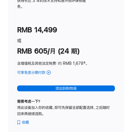
务
获得长达 3 年的技术支持和意外损坏保修服
务。
计
划
(适
RMB 14,499
用
于
或
Studio
RMB 605/月 (24 期)
Display
含增值税及其他法定税费
：约 RMB 1,678
脚
‡。
注
可享免息分期付款
(Studio
Display
-
添加到购物袋
纳
米
需要考虑一下？
纹
将此设备加入你的收藏，即可先保留全部配置选择，之后随时
理
回来再继续选购。
玻
璃
收藏
面