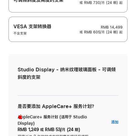
或 RMB 730/月 (24 期) 起
VESA 支架转换器
RMB 14,499
或 RMB 605/月 (24 期) 起
不含支架
Studio Display - 纳米纹理玻璃面板 - 可调倾
斜度的支架
是否要添加 AppleCare+ 服务计划？
AppleCare+ 服务计划 (适用于 Studio
AppleC
添加
Display)
服
RMB 1,249
或
RMB 53/月 (24 期)