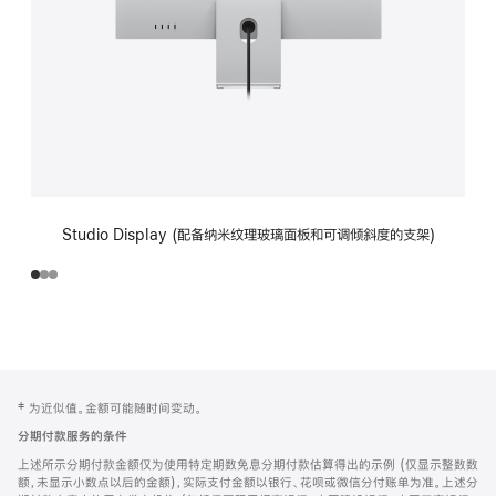
Studio Display (配备纳米纹理玻璃面板和可调倾斜度的支架)
网
脚
‡ 为近似值。金额可能随时间变动。
注
页
分期付款服务的条件
页
上述所示分期付款金额仅为使用特定期数免息分期付款估算得出的示例 (仅显示整数数
脚
额，未显示小数点以后的金额)，实际支付金额以银行、花呗或微信分付账单为准。上述分