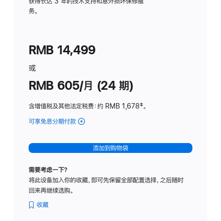
务
获得长达 3 年的技术支持和意外损坏保修服
务。
计
划
(适
RMB 14,499
用
于
或
Studio
RMB 605/月 (24 期)
Display
含增值税及其他法定税费
：约 RMB 1,678
脚
‡。
注
可享免息分期付款
(Studio
Display
-
添加到购物袋
纳
米
需要考虑一下？
纹
将此设备加入你的收藏，即可先保留全部配置选择，之后随时
理
回来再继续选购。
玻
璃
收藏
面