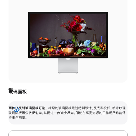
玻璃面板
两种抗反射玻璃面板可选。
标配的玻璃面板经过特别设计，反光率极低。纳米纹理
展
玻璃面板可分散反射光，从而进一步减少反光，即使在高亮光源的工作场所也能保
持出色画质。
开