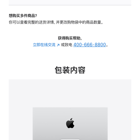
板
-
想购买多件商品？
可
你可以查看完整的送货详情，并更改购物袋中的商品数量。
调
倾
斜
获得购买帮助，
度
立即在线交流
(在
或致电
400-666-8800
。
的
新
支
窗
架
口
包装内容
的
中
分
打
期
开)
付
款
选
项)