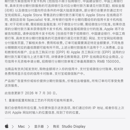
期付款方案由信用卡发卡机构 (包括但不限于招商银行、中国建设银行、中国工商银行
等，具体支持分期付款服务的可选择银行及对应分期付款方案请见付款页面)、蚂蚁金服
(花呗) 以及微信分付面向符合条件的中国大陆居民提供。部分银行会要求你通过支付
宝完成购买。Apple Store 零售店的分期付款方案可能与 Apple Store 在线商店不
同，请到店咨询 Specialist 专家。所有银行信用卡分期均需经你的信用卡发卡机构批
准；对于花呗分期，需经蚂蚁金服批准；对于微信分付分期，需经微信分付批准。如果你选
择的分期付款方案未获得信用卡发卡机构、蚂蚁金服或微信分付的批准，Apple 将不会
被告知原因。请参阅信用卡发卡机构 (包括但不限于招商银行、中国建设银行、中国工商
银行等，具体支持分期付款服务的可选择银行请见付款页面) 网站、支付宝网站和微信
分付服务页面，了解相关条件、费用和收费。订单可能需要满足特定金额要求，不同免息
分期期数对应的最低限额可能有所不同。上述分期付款服务只适用于个人消费者。企业
和教育机构客户、企业员工购买计划 (EPP) 和 Apple 员工购买计划 (EPP) 适用的分
期付款方案可能与上述方案不同，详情请参见教育商店、EPP 在线商店和企业商店。公
司信用卡无资格申请分期。招商银行分期付款单笔订单最高限额为 RMB 150000。
当商品有货并/或发货时，购物金额将计入你的信用卡、支付宝或微信分付账单。相关财
务费用将显示在你的信用卡对账单、支付宝或微信账户中。
产品按广告宣传价或标价提供分期付款服务。价格包含增值税。所有订单均可享受免费
送货服务。
此信息更新于 2026 年 7 月 30 日。
1. 重量依配置和制造工艺的不同而可能有所差异。
我们会使用你所在位置，为你更快显示送货选项。我们通过你的 IP 地址，或者你在上次
访问 Apple 网站时输入的位置信息，找到了你的位置。
Mac
显示器
购买 Studio Display