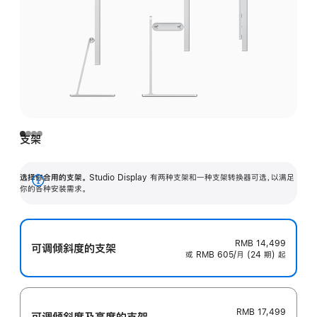
支架
选择你合用的支架。
Studio Display 有两种支架和一种支架转换器可选，以满足
展
你的各种安装需求。
开
RMB 14,499
可调倾斜度的支架
或 RMB 605/月 (24 期) 起
RMB 17,499
可调倾斜度及高‍度的支‍架