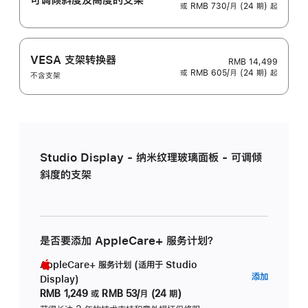
或 RMB 730/月 (24 期) 起
VESA 支架转换器
RMB 14,499
或 RMB 605/月 (24 期) 起
不含支架
Studio Display - 纳米纹理玻璃面板 - 可调倾
斜度的支架
是否要添加 AppleCare+ 服务计划？
AppleCare+ 服务计划 (适用于 Studio
AppleC
添加
Display)
服
RMB 1,249
或
RMB 53/月 (24 期)