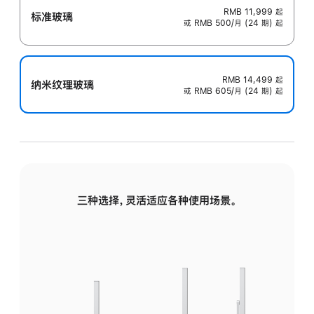
RMB 11,999
起
标准玻璃
或 RMB 500/月 (24 期) 起
RMB 14,499
起
纳米纹理玻璃
或 RMB 605/月 (24 期) 起
三种选择，灵活适应各种使用场景。
标