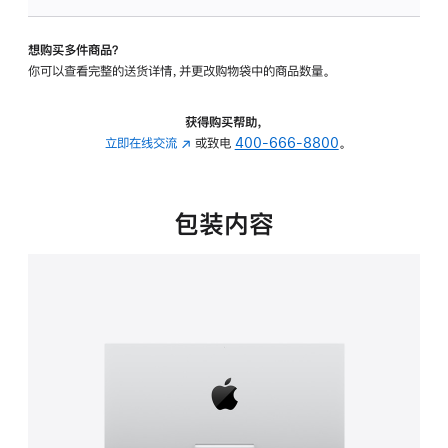
板
-
想购买多件商品？
可
你可以查看完整的送货详情，并更改购物袋中的商品数量。
调
倾
斜
获得购买帮助，
度
立即在线交流
(在
或致电
400-666-8800
。
的
新
支
窗
架
口
包装内容
的
中
分
打
期
开)
付
款
选
项)