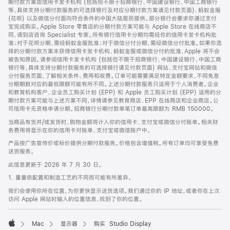
期付款方案由信用卡发卡机构 (包括但不限于招商银行、中国建设银行、中国工商银行
等，具体支持分期付款服务的可选择银行及对应分期付款方案请见付款页面)、蚂蚁金服
(花呗) 以及微信分付面向符合条件的中国大陆居民提供。部分银行会要求你通过支付
宝完成购买。Apple Store 零售店的分期付款方案可能与 Apple Store 在线商店不
同，请到店咨询 Specialist 专家。所有银行信用卡分期均需经你的信用卡发卡机构批
准；对于花呗分期，需经蚂蚁金服批准；对于微信分付分期，需经微信分付批准。如果你选
择的分期付款方案未获得信用卡发卡机构、蚂蚁金服或微信分付的批准，Apple 将不会
被告知原因。请参阅信用卡发卡机构 (包括但不限于招商银行、中国建设银行、中国工商
银行等，具体支持分期付款服务的可选择银行请见付款页面) 网站、支付宝网站和微信
分付服务页面，了解相关条件、费用和收费。订单可能需要满足特定金额要求，不同免息
分期期数对应的最低限额可能有所不同。上述分期付款服务只适用于个人消费者。企业
和教育机构客户、企业员工购买计划 (EPP) 和 Apple 员工购买计划 (EPP) 适用的分
期付款方案可能与上述方案不同，详情请参见教育商店、EPP 在线商店和企业商店。公
司信用卡无资格申请分期。招商银行分期付款单笔订单最高限额为 RMB 150000。
当商品有货并/或发货时，购物金额将计入你的信用卡、支付宝或微信分付账单。相关财
务费用将显示在你的信用卡对账单、支付宝或微信账户中。
产品按广告宣传价或标价提供分期付款服务。价格包含增值税。所有订单均可享受免费
送货服务。
此信息更新于 2026 年 7 月 30 日。
1. 重量依配置和制造工艺的不同而可能有所差异。
我们会使用你所在位置，为你更快显示送货选项。我们通过你的 IP 地址，或者你在上次
访问 Apple 网站时输入的位置信息，找到了你的位置。
Mac
显示器
购买 Studio Display