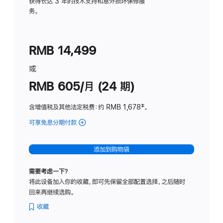
务
获得长达 3 年的技术支持和意外损坏保修服
务。
计
划
(适
RMB 14,499
用
于
或
Studio
RMB 605/月 (24 期)
Display
含增值税及其他法定税费
：约 RMB 1,678
脚
‡。
注
可享免息分期付款
(Studio
Display
-
添加到购物袋
纳
米
需要考虑一下？
纹
将此设备加入你的收藏，即可先保留全部配置选择，之后随时
理
回来再继续选购。
玻
璃
收藏
面