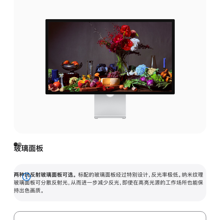
玻璃面板
两种抗反射玻璃面板可选。
标配的玻璃面板经过特别设计，反光率极低。纳米纹理
展
玻璃面板可分散反射光，从而进一步减少反光，即使在高亮光源的工作场所也能保
持出色画质。
开