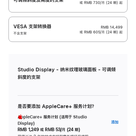
或 RMB 730/月 (24 期) 起
VESA 支架转换器
RMB 14,499
或 RMB 605/月 (24 期) 起
不含支架
Studio Display - 纳米纹理玻璃面板 - 可调倾
斜度的支架
是否要添加 AppleCare+ 服务计划？
AppleCare+ 服务计划 (适用于 Studio
AppleC
添加
Display)
服
RMB 1,249
或
RMB 53/月 (24 期)