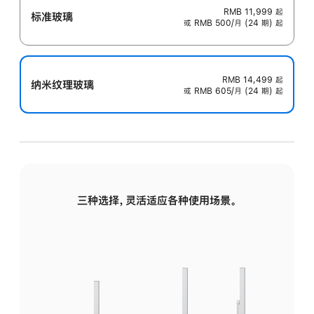
RMB 11,999
起
标准玻璃
或 RMB 500/月 (24 期) 起
RMB 14,499
起
纳米纹理玻璃
或 RMB 605/月 (24 期) 起
三种选择，灵活适应各种使用场景。
标