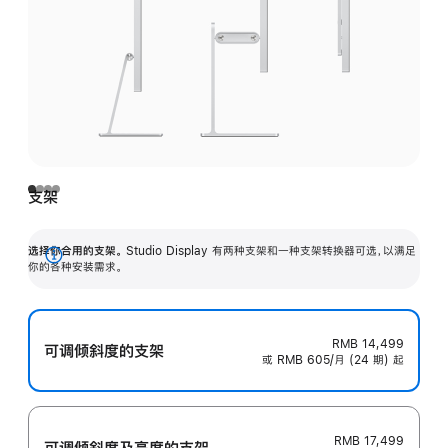
支架
选择你合用的支架。
Studio Display 有两种支架和一种支架转换器可选，以满足
展
你的各种安装需求。
开
RMB 14,499
可调倾斜度的支架
或 RMB 605/月 (24 期) 起
RMB 17,499
可调倾斜度及高‍度的支‍架