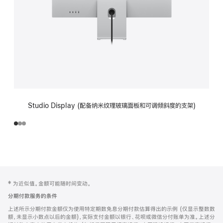
Studio Display (配备纳米纹理玻璃面板和可调倾斜度的支架)
网
脚
‡ 为近似值。金额可能随时间变动。
注
页
分期付款服务的条件
页
上述所示分期付款金额仅为使用特定期数免息分期付款估算得出的示例 (仅显示整数数
脚
额，未显示小数点以后的金额)，实际支付金额以银行、花呗或微信分付账单为准。上述分