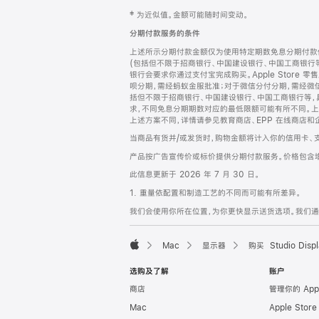
网
脚
‡ 为近似值。金额可能随时间变动。
注
页
分期付款服务的条件
页
上述所示分期付款金额仅为使用特定期数免息分期付款估
脚
(包括但不限于招商银行、中国建设银行、中国工商银行
银行会要求你通过支付宝完成购买。Apple Store 零
呗分期，需经蚂蚁金服批准；对于微信分付分期，需经微信
括但不限于招商银行、中国建设银行、中国工商银行等，
求，不同免息分期期数对应的最低限额可能有所不同。上述分
上述方案不同，详情请参见教育商店、EPP 在线商店和
当商品有货并/或发货时，购物金额将计入你的信用卡、
产品按广告宣传价或标价提供分期付款服务。价格包含
此信息更新于 2026 年 7 月 30 日。
1. 重量依配置和制造工艺的不同而可能有所差异。
我们会使用你所在位置，为你更快显示送货选项。我们通过你
Mac
显示器
购买 Studio Displ
Apple
选购及了解
账户
商店
管理你的 App
Mac
Apple Stor