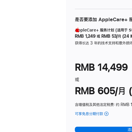
是否要添加 AppleCare+
AppleCare+ 服务计划 (适用于 Stu
RMB 1,249
或
RMB 53/月 (24 
获得长达 3 年的技术支持和意外损
RMB 14,499
或
RMB 605/月 (
含增值税及其他法定税费
：约 RMB 1
可享免息分期付款
(Studio
Display
-
添