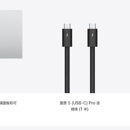
选
项)
理玻璃面板和可
雷雳 5 (USB-C) Pro 连
接线 (1 米)