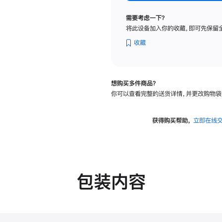
纳
米
需要考虑一下？
纹
将此设备加入你的收藏，即可先保留
理
玻
收藏
璃
面
板
想购买多件商品？
-
你可以查看完整的送货详情，并更改购物袋
可
调
倾
获得购买帮助，
立即在线
斜
度
的
支
架
包装内容
的
分
期
付
款