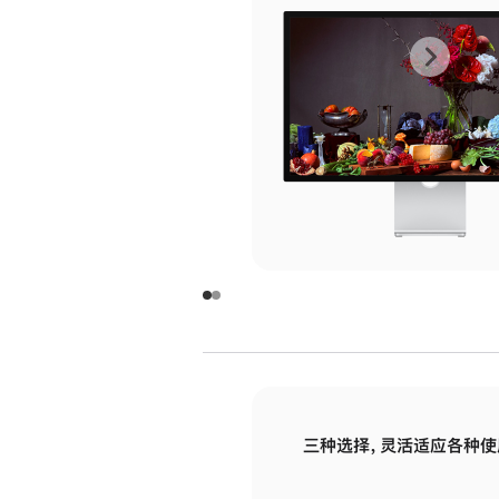
上
下
一
一
张
张
图
图
库
库
图
图
片
片
-
-
玻
玻
璃
璃
三种选择，灵活适应各种使
面
面
板
板