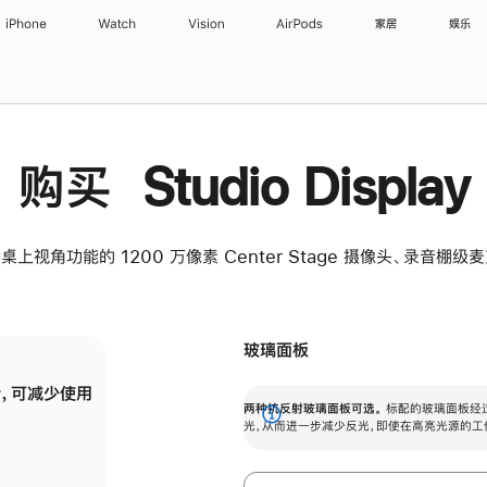
iPhone
Watch
Vision
AirPods
家居
娱乐
购买 Studio Display
桌上视角功能的 1200 万像素 Center Stage 摄像头、录音棚
玻璃面板
，可减少使用
纳米纹理玻璃面板可进一步减少反光，即使在
两种抗反射玻璃面板可选。
标配的玻璃面板经
。
有高亮光源的场所使用，也能保持出色画质。
展
光，从而进一步减少反光，即使在高亮光源的工
开