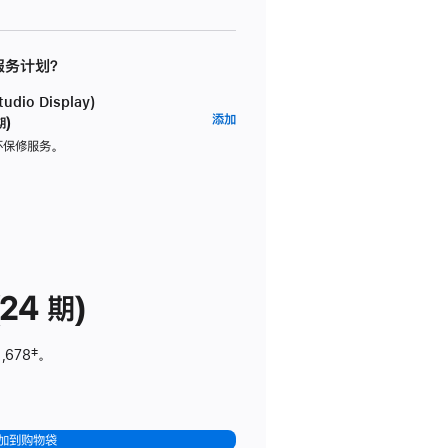
 服务计划？
dio Display)
AppleCare+
添加
期)
服
坏保修服务。
务
计
划
(适
用
于
24 期)
Studio
Display)
,678
脚
‡。
注
加到购物袋