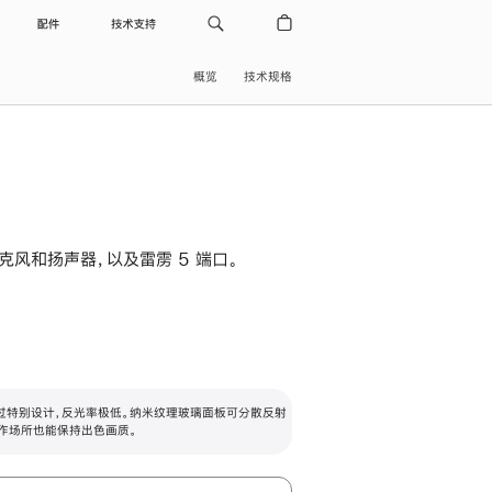
配件
技术支持
概览
技术规格
级麦克风和扬声器，以及雷雳 5 端口。
过特别设计，反光率极低。纳米纹理玻璃面板可分散反射
作场所也能保持出色画质。