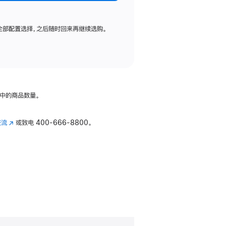
全部配置选择，之后随时回来再继续选购。
中的商品数量。
交流
(在
或致电
400-666-8800。
新
窗
口
中
打
开)