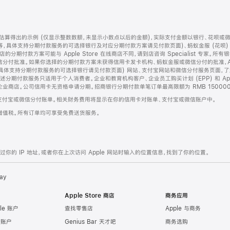
算得出的示例 (仅显示整数数额，未显示小数点以后的金额)，实际支付金额以银行、花呗或
等，具体支持分期付款服务的可选择银行及对应分期付款方案请见付款页面)、蚂蚁金服 (花呗
售店的分期付款方案可能与 Apple Store 在线商店不同，请到店咨询 Specialist 专
分付批准。如果你选择的分期付款方案未获得信用卡发卡机构、蚂蚁金服或微信分付的批准，Ap
具体支持分期付款服务的可选择银行请见付款页面) 网站、支付宝网站和微信分付服务页面，
期付款服务只适用于个人消费者。企业和教育机构客户、企业员工购买计划 (EPP) 和 Appl
企业商店。公司信用卡无资格申请分期。招商银行分期付款单笔订单最高限额为 RMB 150000
支付宝或微信分付账单。相关财务费用将显示在你的信用卡对账单、支付宝或微信账户中。
增值税。所有订单均可享受免费送货服务。
的 IP 地址，或者你在上次访问 Apple 网站时输入的位置信息，找到了你的位置。
ay
Apple Store 商店
商务应用
le 账户
查找零售店
Apple 与商务
e 账户
Genius Bar 天才吧
商务选购