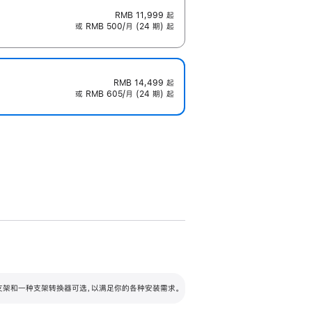
RMB 11,999
起
或 RMB 500/月 (24 期) 起
RMB 14,499
起
或 RMB 605/月 (24 期) 起
配可调倾斜度及高度的支架，额外增加 105
VESA 支架转换器
 有两种支架和一种支架转换器可选，以满足你的各种安装需求。
毫米的高度调节范围。
容的支架 (未随附)