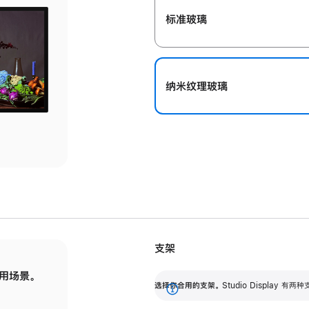
标准玻璃
纳米纹理玻璃
支架
用场景。
标配可调倾斜度的支架，提供 30 度的倾斜度
选
选择你合用的支架。
Studio Display
调节范围。
展