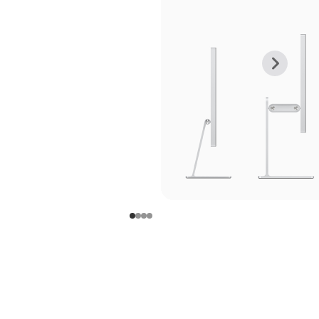
上
下
一
一
张
张
图
图
库
库
图
图
片
片
-
-
支
支
架
架