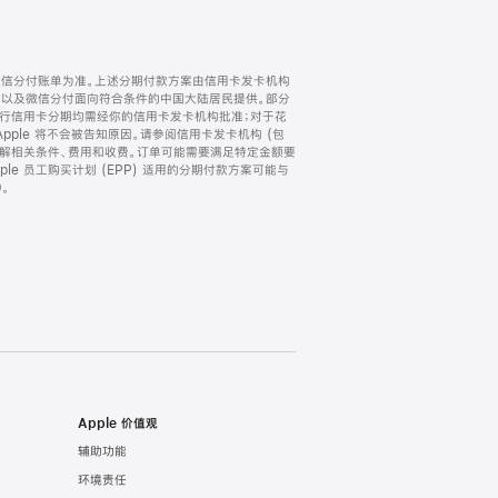
微信分付账单为准。上述分期付款方案由信用卡发卡机构
) 以及微信分付面向符合条件的中国大陆居民提供。部分
家。所有银行信用卡分期均需经你的信用卡发卡机构批准；对于花
ple 将不会被告知原因。请参阅信用卡发卡机构 (包
了解相关条件、费用和收费。订单可能需要满足特定金额要
e 员工购买计划 (EPP) 适用的分期付款方案可能与
。
Apple 价值观
辅助功能
环境责任