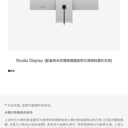
Studio Display (配备纳米纹理玻璃面板和可调倾斜度的支架)
网
脚
‡ 为近似值。金额可能随时间变动。
注
页
分期付款服务的条件
页
上述所示分期付款金额仅为使用特定期数免息分期付款估算得出的示例 (仅显示整数数
脚
额，未显示小数点以后的金额)，实际支付金额以银行、花呗或微信分付账单为准。上述分