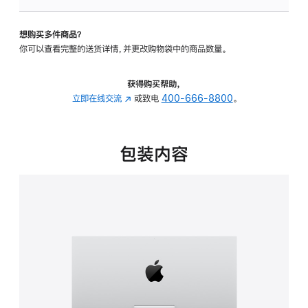
板
-
想购买多件商品？
可
你可以查看完整的送货详情，并更改购物袋中的商品数量。
调
倾
斜
获得购买帮助，
度
立即在线交流
(在
或致电
400-666-8800
。
的
新
支
窗
架
口
包装内容
的
中
分
打
期
开)
付
款
选
项)