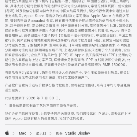
期付款方案由信用卡发卡机构 (包括但不限于招商银行、中国建设银行、中国工商银行
等，具体支持分期付款服务的可选择银行及对应分期付款方案请见付款页面)、蚂蚁金服
(花呗) 以及微信分付面向符合条件的中国大陆居民提供。部分银行会要求你通过支付
宝完成购买。Apple Store 零售店的分期付款方案可能与 Apple Store 在线商店不
同，请到店咨询 Specialist 专家。所有银行信用卡分期均需经你的信用卡发卡机构批
准；对于花呗分期，需经蚂蚁金服批准；对于微信分付分期，需经微信分付批准。如果你选
择的分期付款方案未获得信用卡发卡机构、蚂蚁金服或微信分付的批准，Apple 将不会
被告知原因。请参阅信用卡发卡机构 (包括但不限于招商银行、中国建设银行、中国工商
银行等，具体支持分期付款服务的可选择银行请见付款页面) 网站、支付宝网站和微信
分付服务页面，了解相关条件、费用和收费。订单可能需要满足特定金额要求，不同免息
分期期数对应的最低限额可能有所不同。上述分期付款服务只适用于个人消费者。企业
和教育机构客户、企业员工购买计划 (EPP) 和 Apple 员工购买计划 (EPP) 适用的分
期付款方案可能与上述方案不同，详情请参见教育商店、EPP 在线商店和企业商店。公
司信用卡无资格申请分期。招商银行分期付款单笔订单最高限额为 RMB 150000。
当商品有货并/或发货时，购物金额将计入你的信用卡、支付宝或微信分付账单。相关财
务费用将显示在你的信用卡对账单、支付宝或微信账户中。
产品按广告宣传价或标价提供分期付款服务。价格包含增值税。所有订单均可享受免费
送货服务。
此信息更新于 2026 年 7 月 30 日。
1. 重量依配置和制造工艺的不同而可能有所差异。
我们会使用你所在位置，为你更快显示送货选项。我们通过你的 IP 地址，或者你在上次
访问 Apple 网站时输入的位置信息，找到了你的位置。
Mac
显示器
购买 Studio Display