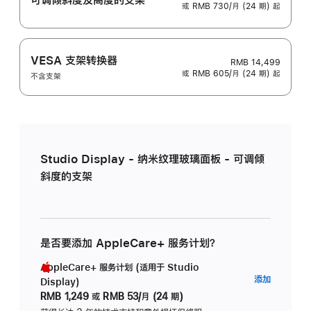
或 RMB 730/月 (24 期) 起
VESA 支架转换器
RMB 14,499
或 RMB 605/月 (24 期) 起
不含支架
Studio Display - 纳米纹理玻璃面板 - 可调倾
斜度的支架
是否要添加 AppleCare+ 服务计划？
AppleCare+ 服务计划 (适用于 Studio
AppleC
添加
Display)
服
RMB 1,249
或
RMB 53/月 (24 期)