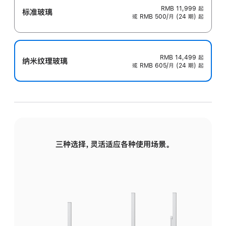
RMB 11,999
起
标准玻璃
或 RMB 500/月 (24 期) 起
RMB 14,499
起
纳米纹理玻璃
或 RMB 605/月 (24 期) 起
三种选择，灵活适应各种使用场景。
标