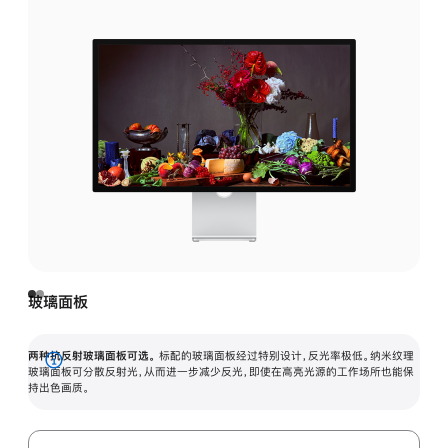
玻璃面板
两种抗反射玻璃面板可选。
标配的玻璃面板经过特别设计，反光率极低。纳米纹理
展
玻璃面板可分散反射光，从而进一步减少反光，即使在高亮光源的工作场所也能保
持出色画质。
开