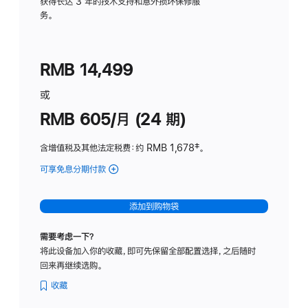
务
获得长达 3 年的技术支持和意外损坏保修服
务。
计
划
(适
RMB 14,499
用
于
或
Studio
RMB 605/月 (24 期)
Display
含增值税及其他法定税费
：约 RMB 1,678
脚
‡。
注
可享免息分期付款
(Studio
Display
-
添加到购物袋
纳
米
需要考虑一下？
纹
将此设备加入你的收藏，即可先保留全部配置选择，之后随时
理
回来再继续选购。
玻
璃
收藏
面