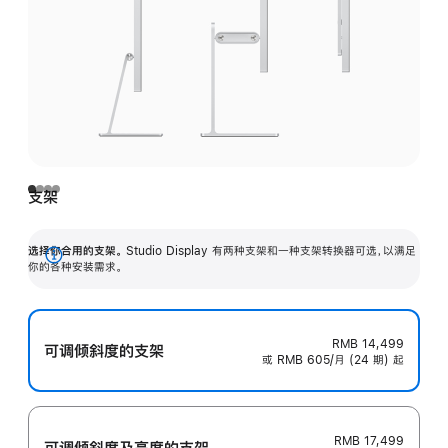
支架
选择你合用的支架。
Studio Display 有两种支架和一种支架转换器可选，以满足
展
你的各种安装需求。
开
RMB 14,499
可调倾斜度的支架
或 RMB 605/月 (24 期) 起
RMB 17,499
可调倾斜度及高‍度的支‍架