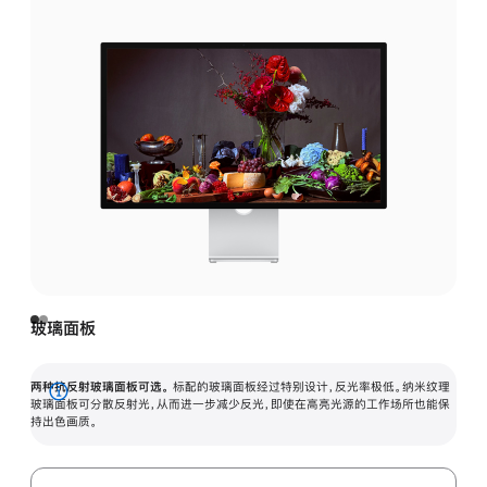
玻璃面板
两种抗反射玻璃面板可选。
标配的玻璃面板经过特别设计，反光率极低。纳米纹理
展
玻璃面板可分散反射光，从而进一步减少反光，即使在高亮光源的工作场所也能保
持出色画质。
开