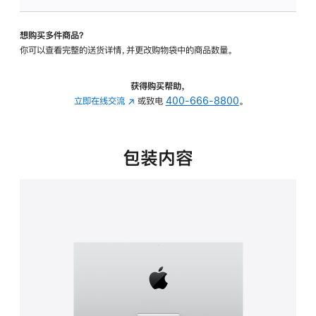
板
-
想购买多件商品？
可
你可以查看完整的送货详情，并更改购物袋中的商品数量。
调
倾
斜
获得购买帮助，
度
立即在线交流
(在
或致电
400-666-8800
。
的
新
支
窗
架
口
包装内容
的
中
分
打
期
开)
付
款
选
项)