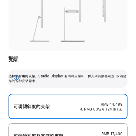
支架
选择你合用的支架。
Studio Display 有两种支架和一种支架转换器可选，以满足
展
你的各种安装需求。
开
RMB 14,499
可调倾斜度的支架
或 RMB 605/月 (24 期) 起
RMB 17,499
可调倾斜度及高‍度的支‍架