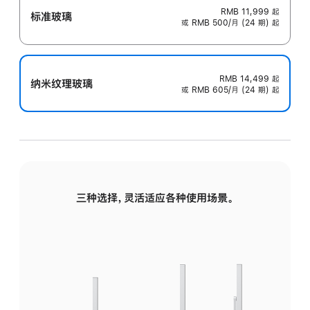
RMB 11,999
起
标准玻璃
或 RMB 500/月 (24 期) 起
RMB 14,499
起
纳米纹理玻璃
或 RMB 605/月 (24 期) 起
三种选择，灵活适应各种使用场景。
标