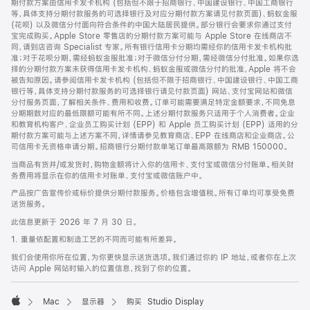
期付款方案由信用卡发卡机构 (包括但不限于招商银行、中国建设银行、中国工商银行
等，具体支持分期付款服务的可选择银行及对应分期付款方案请见付款页面)、蚂蚁金服
(花呗) 以及微信分付面向符合条件的中国大陆居民提供。部分银行会要求你通过支付
宝完成购买。Apple Store 零售店的分期付款方案可能与 Apple Store 在线商店不
同，请到店咨询 Specialist 专家。所有银行信用卡分期均需经你的信用卡发卡机构批
准；对于花呗分期，需经蚂蚁金服批准；对于微信分付分期，需经微信分付批准。如果你选
择的分期付款方案未获得信用卡发卡机构、蚂蚁金服或微信分付的批准，Apple 将不会
被告知原因。请参阅信用卡发卡机构 (包括但不限于招商银行、中国建设银行、中国工商
银行等，具体支持分期付款服务的可选择银行请见付款页面) 网站、支付宝网站和微信
分付服务页面，了解相关条件、费用和收费。订单可能需要满足特定金额要求，不同免息
分期期数对应的最低限额可能有所不同。上述分期付款服务只适用于个人消费者。企业
和教育机构客户、企业员工购买计划 (EPP) 和 Apple 员工购买计划 (EPP) 适用的分
期付款方案可能与上述方案不同，详情请参见教育商店、EPP 在线商店和企业商店。公
司信用卡无资格申请分期。招商银行分期付款单笔订单最高限额为 RMB 150000。
当商品有货并/或发货时，购物金额将计入你的信用卡、支付宝或微信分付账单。相关财
务费用将显示在你的信用卡对账单、支付宝或微信账户中。
产品按广告宣传价或标价提供分期付款服务。价格包含增值税。所有订单均可享受免费
送货服务。
此信息更新于 2026 年 7 月 30 日。
1. 重量依配置和制造工艺的不同而可能有所差异。
我们会使用你所在位置，为你更快显示送货选项。我们通过你的 IP 地址，或者你在上次
访问 Apple 网站时输入的位置信息，找到了你的位置。
Mac
显示器
购买 Studio Display