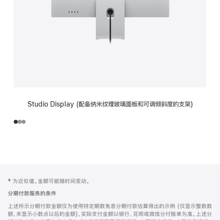
Studio Display (配备纳米纹理玻璃面板和可调倾斜度的支架)
网
脚
‡ 为近似值。金额可能随时间变动。
注
页
分期付款服务的条件
页
上述所示分期付款金额仅为使用特定期数免息分期付款估算得出的示例 (仅显示整数数
脚
额，未显示小数点以后的金额)，实际支付金额以银行、花呗或微信分付账单为准。上述分