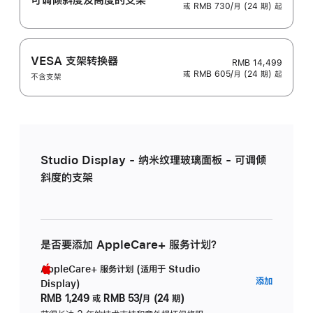
或 RMB 730/月 (24 期) 起
VESA 支架转换器
RMB 14,499
或 RMB 605/月 (24 期) 起
不含支架
Studio Display - 纳米纹理玻璃面板 - 可调倾
斜度的支架
是否要添加 AppleCare+ 服务计划？
AppleCare+ 服务计划 (适用于 Studio
AppleC
添加
Display)
服
RMB 1,249
或
RMB 53/月 (24 期)