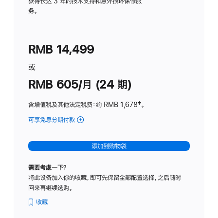
务
获得长达 3 年的技术支持和意外损坏保修服
务。
计
划
(适
RMB 14,499
用
于
或
Studio
RMB 605/月 (24 期)
Display
含增值税及其他法定税费
：约 RMB 1,678
脚
‡。
注
可享免息分期付款
(Studio
Display
-
添加到购物袋
纳
米
需要考虑一下？
纹
将此设备加入你的收藏，即可先保留全部配置选择，之后随时
理
回来再继续选购。
玻
璃
收藏
面