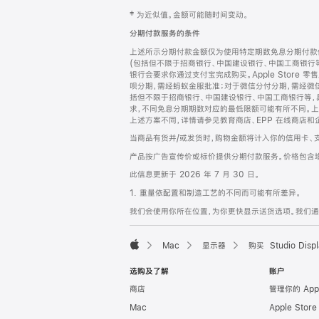
网
脚
‡ 为近似值。金额可能随时间变动。
注
页
分期付款服务的条件
页
上述所示分期付款金额仅为使用特定期数免息分期付款估
脚
(包括但不限于招商银行、中国建设银行、中国工商银行
银行会要求你通过支付宝完成购买。Apple Store 零
呗分期，需经蚂蚁金服批准；对于微信分付分期，需经微信
括但不限于招商银行、中国建设银行、中国工商银行等，
求，不同免息分期期数对应的最低限额可能有所不同。上述分
上述方案不同，详情请参见教育商店、EPP 在线商店和
当商品有货并/或发货时，购物金额将计入你的信用卡、
产品按广告宣传价或标价提供分期付款服务。价格包含
此信息更新于 2026 年 7 月 30 日。
1. 重量依配置和制造工艺的不同而可能有所差异。
我们会使用你所在位置，为你更快显示送货选项。我们通过你
Mac
显示器
购买 Studio Displ
Apple
选购及了解
账户
商店
管理你的 App
Mac
Apple Stor