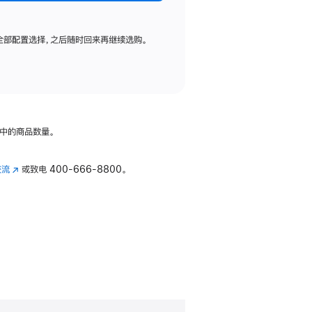
全部配置选择，之后随时回来再继续选购。
中的商品数量。
交流
(在
或致电
400-666-8800。
新
窗
口
中
打
开)