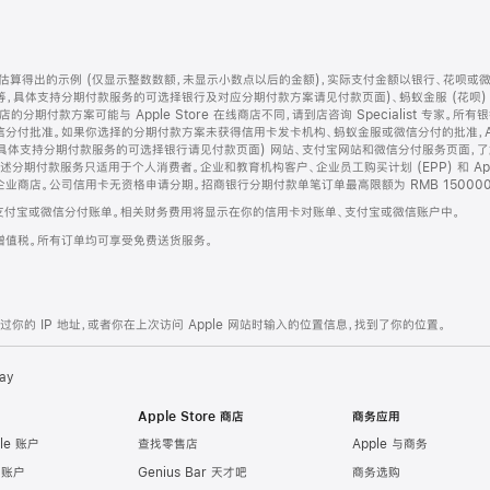
算得出的示例 (仅显示整数数额，未显示小数点以后的金额)，实际支付金额以银行、花呗或
等，具体支持分期付款服务的可选择银行及对应分期付款方案请见付款页面)、蚂蚁金服 (花呗
售店的分期付款方案可能与 Apple Store 在线商店不同，请到店咨询 Specialist 专
分付批准。如果你选择的分期付款方案未获得信用卡发卡机构、蚂蚁金服或微信分付的批准，Ap
具体支持分期付款服务的可选择银行请见付款页面) 网站、支付宝网站和微信分付服务页面，
期付款服务只适用于个人消费者。企业和教育机构客户、企业员工购买计划 (EPP) 和 Appl
企业商店。公司信用卡无资格申请分期。招商银行分期付款单笔订单最高限额为 RMB 150000
支付宝或微信分付账单。相关财务费用将显示在你的信用卡对账单、支付宝或微信账户中。
增值税。所有订单均可享受免费送货服务。
的 IP 地址，或者你在上次访问 Apple 网站时输入的位置信息，找到了你的位置。
ay
Apple Store 商店
商务应用
le 账户
查找零售店
Apple 与商务
e 账户
Genius Bar 天才吧
商务选购