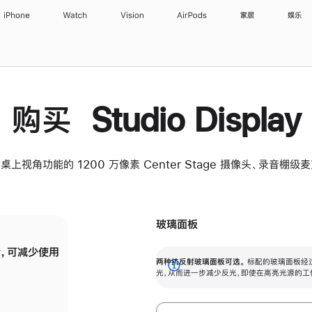
iPhone
Watch
Vision
AirPods
家居
娱乐
购买 Studio Display
桌上视角功能的 1200 万像素 Center Stage 摄像头、录音棚
玻璃面板
，可减少使用
纳米纹理玻璃面板可进一步减少反光，即使在
两种抗反射玻璃面板可选。
标配的玻璃面板经
。
有高亮光源的场所使用，也能保持出色画质。
展
光，从而进一步减少反光，即使在高亮光源的工
开