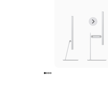
上
下
一
一
张
张
图
图
库
库
图
图
片
片
-
-
支
支
架
架