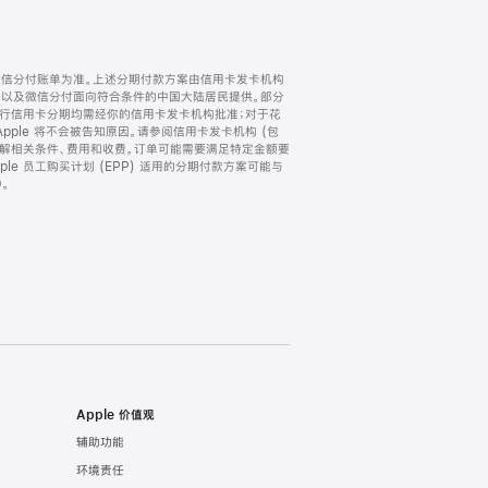
微信分付账单为准。上述分期付款方案由信用卡发卡机构
) 以及微信分付面向符合条件的中国大陆居民提供。部分
家。所有银行信用卡分期均需经你的信用卡发卡机构批准；对于花
ple 将不会被告知原因。请参阅信用卡发卡机构 (包
了解相关条件、费用和收费。订单可能需要满足特定金额要
e 员工购买计划 (EPP) 适用的分期付款方案可能与
。
Apple 价值观
辅助功能
环境责任