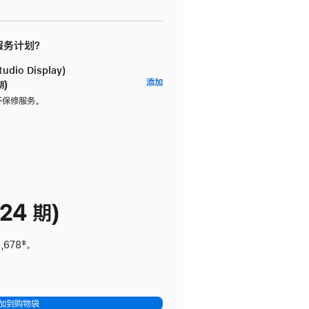
 服务计划？
dio Display)
AppleCare+
添加
期)
服
坏保修服务。
务
计
划
(适
用
于
24 期)
Studio
Display)
,678
脚
‡。
注
加到购物袋