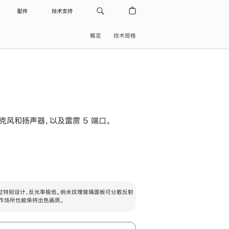
配件
技术支持
概览
技术规格
级麦克风和扬声器，以及雷雳 5 端口。
过特别设计，反光率极低。纳米纹理玻璃面板可分散反射
作场所也能保持出色画质。