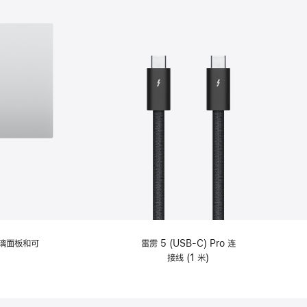
选
项)
理玻璃面板和可
雷雳 5 (USB-C) Pro 连
接线 (1 米)