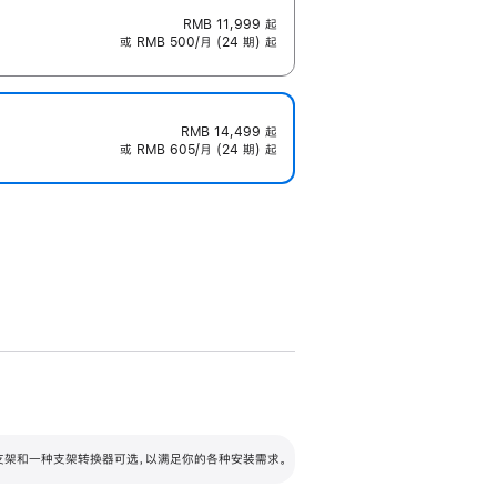
RMB 11,999
起
或 RMB 500/月 (24 期) 起
RMB 14,499
起
或 RMB 605/月 (24 期) 起
配可调倾斜度及高度的支架，额外增加 105
VESA 支架转换器
 有两种支架和一种支架转换器可选，以满足你的各种安装需求。
毫米的高度调节范围。
容的支架 (未随附)