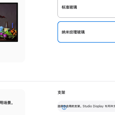
标准玻璃
纳米纹理玻璃
支架
用场景。
标配可调倾斜度的支架，提供 30 度的倾斜度
选
选择你合用的支架。
Studio Display
调节范围。
展