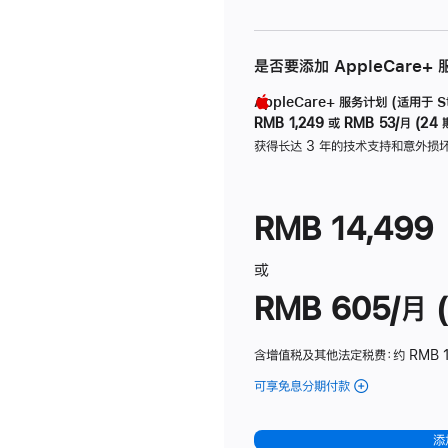
是否要添加 AppleCare+
AppleCare+ 服务计划 (适用于 Stu
RMB 1,249
或
RMB 53/月 (24 
获得长达 3 年的技术支持和意外损
RMB 14,499
或
RMB 605/月 (
含增值税及其他法定税费
：约 RMB 1
可享免息分期付款
(Studio
Display
-
添