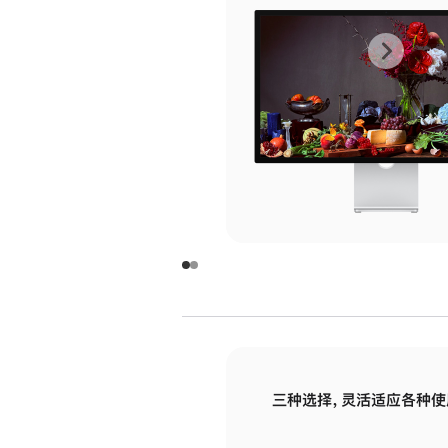
上
下
一
一
张
张
图
图
库
库
图
图
片
片
-
-
玻
玻
璃
璃
三种选择，灵活适应各种使
面
面
板
板