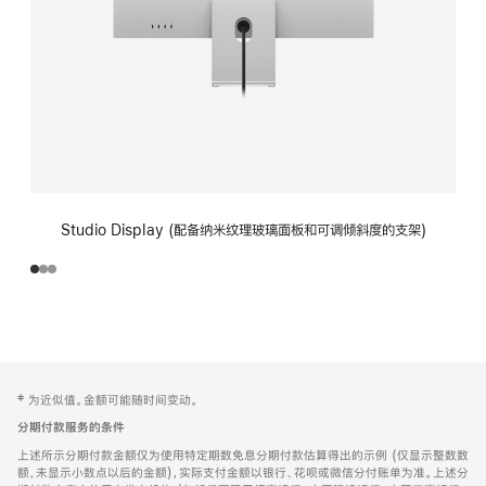
Studio Display (配备纳米纹理玻璃面板和可调倾斜度的支架)
网
脚
‡ 为近似值。金额可能随时间变动。
注
页
分期付款服务的条件
页
上述所示分期付款金额仅为使用特定期数免息分期付款估算得出的示例 (仅显示整数数
脚
额，未显示小数点以后的金额)，实际支付金额以银行、花呗或微信分付账单为准。上述分