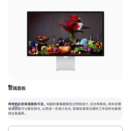
玻璃面板
两种抗反射玻璃面板可选。
标配的玻璃面板经过特别设计，反光率极低。纳米纹理
展
玻璃面板可分散反射光，从而进一步减少反光，即使在高亮光源的工作场所也能保
持出色画质。
开