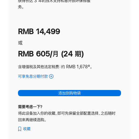
务
获得长达 3 年的技术支持和意外损坏保修服
务。
计
划
(适
RMB 14,499
用
于
或
Studio
RMB 605/月 (24 期)
Display
含增值税及其他法定税费
：约 RMB 1,678
脚
‡。
注
可享免息分期付款
(Studio
Display
-
添加到购物袋
纳
米
需要考虑一下？
纹
将此设备加入你的收藏，即可先保留全部配置选择，之后随时
理
回来再继续选购。
玻
璃
收藏
面