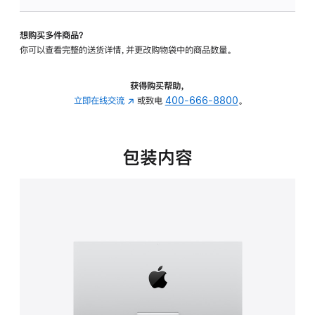
板
-
想购买多件商品？
可
你可以查看完整的送货详情，并更改购物袋中的商品数量。
调
倾
斜
获得购买帮助，
度
立即在线交流
(在
或致电
400-666-8800
。
的
新
支
窗
架
口
包装内容
的
中
分
打
期
开)
付
款
选
项)