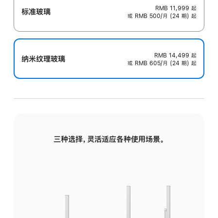
RMB 11,999
起
标准玻璃
或 RMB 500/月 (24 期) 起
RMB 14,499
起
纳米纹理玻璃
或 RMB 605/月 (24 期) 起
三种选择，灵活适应各种使用场景。
标