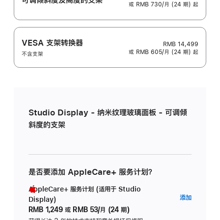
或 RMB 730/月 (24 期) 起
VESA 支架转换器
RMB 14,499
或 RMB 605/月 (24 期) 起
不含支架
Studio Display - 纳米纹理玻璃面板 - 可调倾
斜度的支架
是否要添加 AppleCare+ 服务计划？
AppleCare+ 服务计划 (适用于 Studio
AppleC
添加
Display)
服
RMB 1,249
或
RMB 53/月 (24 期)