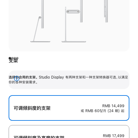
支架
选择你合用的支架。
Studio Display 有两种支架和一种支架转换器可选，以满足
展
你的各种安装需求。
开
RMB 14,499
可调倾斜度的支架
或 RMB 605/月 (24 期) 起
RMB 17,499
可调倾斜度及高‍度的支‍架