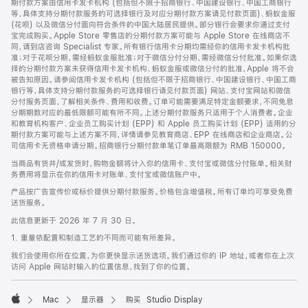
期付款方案由信用卡发卡机构 (包括但不限于招商银行、中国建设银行、中国工商银行
等，具体支持分期付款服务的可选择银行及对应分期付款方案请见付款页面)、蚂蚁金服
(花呗) 以及微信分付面向符合条件的中国大陆居民提供。部分银行会要求你通过支付
宝完成购买。Apple Store 零售店的分期付款方案可能与 Apple Store 在线商店不
同，请到店咨询 Specialist 专家。所有银行信用卡分期均需经你的信用卡发卡机构批
准；对于花呗分期，需经蚂蚁金服批准；对于微信分付分期，需经微信分付批准。如果你选
择的分期付款方案未获得信用卡发卡机构、蚂蚁金服或微信分付的批准，Apple 将不会
被告知原因。请参阅信用卡发卡机构 (包括但不限于招商银行、中国建设银行、中国工商
银行等，具体支持分期付款服务的可选择银行请见付款页面) 网站、支付宝网站和微信
分付服务页面，了解相关条件、费用和收费。订单可能需要满足特定金额要求，不同免息
分期期数对应的最低限额可能有所不同。上述分期付款服务只适用于个人消费者。企业
和教育机构客户、企业员工购买计划 (EPP) 和 Apple 员工购买计划 (EPP) 适用的分
期付款方案可能与上述方案不同，详情请参见教育商店、EPP 在线商店和企业商店。公
司信用卡无资格申请分期。招商银行分期付款单笔订单最高限额为 RMB 150000。
当商品有货并/或发货时，购物金额将计入你的信用卡、支付宝或微信分付账单。相关财
务费用将显示在你的信用卡对账单、支付宝或微信账户中。
产品按广告宣传价或标价提供分期付款服务。价格包含增值税。所有订单均可享受免费
送货服务。
此信息更新于 2026 年 7 月 30 日。
1. 重量依配置和制造工艺的不同而可能有所差异。
我们会使用你所在位置，为你更快显示送货选项。我们通过你的 IP 地址，或者你在上次
访问 Apple 网站时输入的位置信息，找到了你的位置。
Mac
显示器
购买 Studio Display