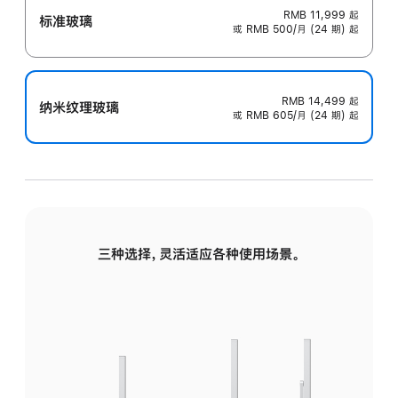
RMB 11,999
起
标准玻璃
或 RMB 500/月 (24 期) 起
RMB 14,499
起
纳米纹理玻璃
或 RMB 605/月 (24 期) 起
三种选择，灵活适应各种使用场景。
标