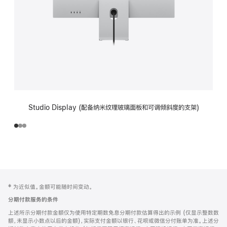
Studio Display (配备纳米纹理玻璃面板和可调倾斜度的支架)
网
脚
‡ 为近似值。金额可能随时间变动。
注
页
分期付款服务的条件
页
上述所示分期付款金额仅为使用特定期数免息分期付款估算得出的示例 (仅显示整数数
脚
额，未显示小数点以后的金额)，实际支付金额以银行、花呗或微信分付账单为准。上述分