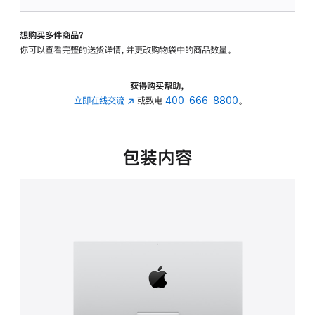
板
-
想购买多件商品？
可
你可以查看完整的送货详情，并更改购物袋中的商品数量。
调
倾
斜
获得购买帮助，
度
立即在线交流
(在
或致电
400-666-8800
。
的
新
支
窗
架
口
包装内容
的
中
分
打
期
开)
付
款
选
项)