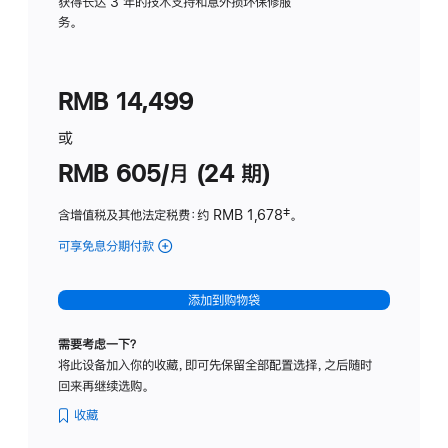
务
获得长达 3 年的技术支持和意外损坏保修服
务。
计
划
(适
RMB 14,499
用
于
或
Studio
RMB 605/月 (24 期)
Display
含增值税及其他法定税费
：约 RMB 1,678
脚
‡。
注
可享免息分期付款
(Studio
Display
-
添加到购物袋
纳
米
需要考虑一下？
纹
将此设备加入你的收藏，即可先保留全部配置选择，之后随时
理
回来再继续选购。
玻
璃
收藏
面