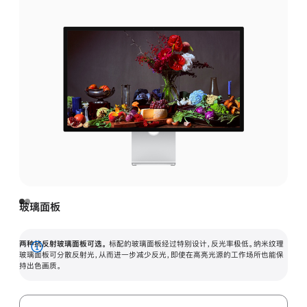
玻璃面板
两种抗反射玻璃面板可选。
标配的玻璃面板经过特别设计，反光率极低。纳米纹理
展
玻璃面板可分散反射光，从而进一步减少反光，即使在高亮光源的工作场所也能保
持出色画质。
开