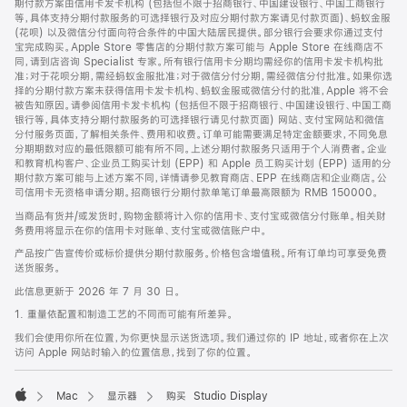
期付款方案由信用卡发卡机构 (包括但不限于招商银行、中国建设银行、中国工商银行
等，具体支持分期付款服务的可选择银行及对应分期付款方案请见付款页面)、蚂蚁金服
(花呗) 以及微信分付面向符合条件的中国大陆居民提供。部分银行会要求你通过支付
宝完成购买。Apple Store 零售店的分期付款方案可能与 Apple Store 在线商店不
同，请到店咨询 Specialist 专家。所有银行信用卡分期均需经你的信用卡发卡机构批
准；对于花呗分期，需经蚂蚁金服批准；对于微信分付分期，需经微信分付批准。如果你选
择的分期付款方案未获得信用卡发卡机构、蚂蚁金服或微信分付的批准，Apple 将不会
被告知原因。请参阅信用卡发卡机构 (包括但不限于招商银行、中国建设银行、中国工商
银行等，具体支持分期付款服务的可选择银行请见付款页面) 网站、支付宝网站和微信
分付服务页面，了解相关条件、费用和收费。订单可能需要满足特定金额要求，不同免息
分期期数对应的最低限额可能有所不同。上述分期付款服务只适用于个人消费者。企业
和教育机构客户、企业员工购买计划 (EPP) 和 Apple 员工购买计划 (EPP) 适用的分
期付款方案可能与上述方案不同，详情请参见教育商店、EPP 在线商店和企业商店。公
司信用卡无资格申请分期。招商银行分期付款单笔订单最高限额为 RMB 150000。
当商品有货并/或发货时，购物金额将计入你的信用卡、支付宝或微信分付账单。相关财
务费用将显示在你的信用卡对账单、支付宝或微信账户中。
产品按广告宣传价或标价提供分期付款服务。价格包含增值税。所有订单均可享受免费
送货服务。
此信息更新于 2026 年 7 月 30 日。
1. 重量依配置和制造工艺的不同而可能有所差异。
我们会使用你所在位置，为你更快显示送货选项。我们通过你的 IP 地址，或者你在上次
访问 Apple 网站时输入的位置信息，找到了你的位置。
Mac
显示器
购买 Studio Display