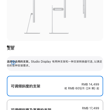
支架
选择你合用的支架。
Studio Display 有两种支架和一种支架转换器可选，以满足
展
你的各种安装需求。
开
RMB 14,499
可调倾斜度的支架
或 RMB 605/月 (24 期) 起
RMB 17,499
可调倾斜度及高‍度的支‍架