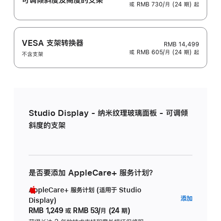
或 RMB 730/月 (24 期) 起
VESA 支架转换器
RMB 14,499
或 RMB 605/月 (24 期) 起
不含支架
Studio Display - 纳米纹理玻璃面板 - 可调倾
斜度的支架
是否要添加 AppleCare+ 服务计划？
AppleCare+ 服务计划 (适用于 Studio
AppleC
添加
Display)
服
RMB 1,249
或
RMB 53/月 (24 期)