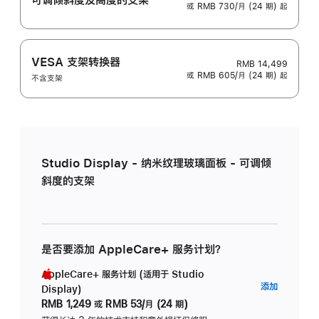
或 RMB 730/月 (24 期) 起
VESA 支架转换器
RMB 14,499
或 RMB 605/月 (24 期) 起
不含支架
Studio Display - 纳米纹理玻璃面板 - 可调倾
斜度的支架
是否要添加 AppleCare+ 服务计划？
AppleCare+ 服务计划 (适用于 Studio
AppleC
添加
Display)
服
RMB 1,249
或
RMB 53/月 (24 期)