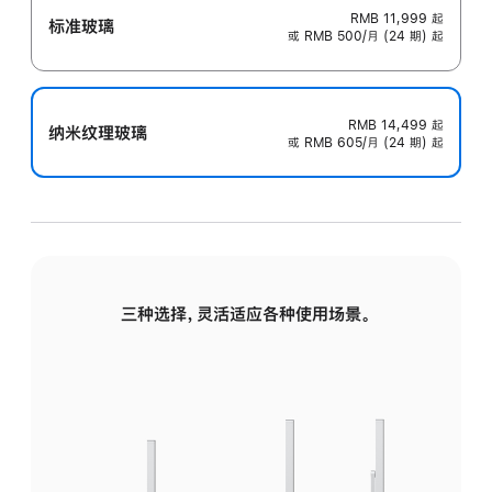
RMB 11,999
起
标准玻璃
或 RMB 500/月 (24 期) 起
RMB 14,499
起
纳米纹理玻璃
或 RMB 605/月 (24 期) 起
三种选择，灵活适应各种使用场景。
标