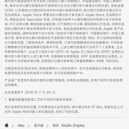
期付款方案由信用卡发卡机构 (包括但不限于招商银行、中国建设银行、中国工商银行
等，具体支持分期付款服务的可选择银行及对应分期付款方案请见付款页面)、蚂蚁金服
(花呗) 以及微信分付面向符合条件的中国大陆居民提供。部分银行会要求你通过支付
宝完成购买。Apple Store 零售店的分期付款方案可能与 Apple Store 在线商店不
同，请到店咨询 Specialist 专家。所有银行信用卡分期均需经你的信用卡发卡机构批
准；对于花呗分期，需经蚂蚁金服批准；对于微信分付分期，需经微信分付批准。如果你选
择的分期付款方案未获得信用卡发卡机构、蚂蚁金服或微信分付的批准，Apple 将不会
被告知原因。请参阅信用卡发卡机构 (包括但不限于招商银行、中国建设银行、中国工商
银行等，具体支持分期付款服务的可选择银行请见付款页面) 网站、支付宝网站和微信
分付服务页面，了解相关条件、费用和收费。订单可能需要满足特定金额要求，不同免息
分期期数对应的最低限额可能有所不同。上述分期付款服务只适用于个人消费者。企业
和教育机构客户、企业员工购买计划 (EPP) 和 Apple 员工购买计划 (EPP) 适用的分
期付款方案可能与上述方案不同，详情请参见教育商店、EPP 在线商店和企业商店。公
司信用卡无资格申请分期。招商银行分期付款单笔订单最高限额为 RMB 150000。
当商品有货并/或发货时，购物金额将计入你的信用卡、支付宝或微信分付账单。相关财
务费用将显示在你的信用卡对账单、支付宝或微信账户中。
产品按广告宣传价或标价提供分期付款服务。价格包含增值税。所有订单均可享受免费
送货服务。
此信息更新于 2026 年 7 月 30 日。
1. 重量依配置和制造工艺的不同而可能有所差异。
我们会使用你所在位置，为你更快显示送货选项。我们通过你的 IP 地址，或者你在上次
访问 Apple 网站时输入的位置信息，找到了你的位置。
Mac
显示器
购买 Studio Display