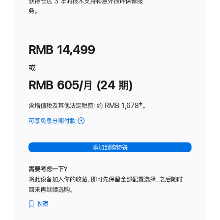
务
获得长达 3 年的技术支持和意外损坏保修服
务。
计
划
(适
RMB 14,499
用
于
或
Studio
RMB 605/月 (24 期)
Display
含增值税及其他法定税费
：约 RMB 1,678
脚
‡。
注
可享免息分期付款
(Studio
Display
-
添加到购物袋
纳
米
需要考虑一下？
纹
将此设备加入你的收藏，即可先保留全部配置选择，之后随时
理
回来再继续选购。
玻
璃
收藏
面