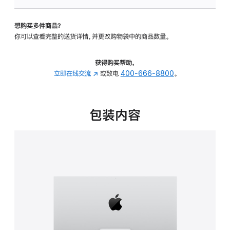
板
-
想购买多件商品？
可
你可以查看完整的送货详情，并更改购物袋中的商品数量。
调
倾
斜
获得购买帮助，
度
立即在线交流
(在
或致电
400-666-8800
。
的
新
支
窗
架
口
包装内容
的
中
分
打
期
开)
付
款
选
项)