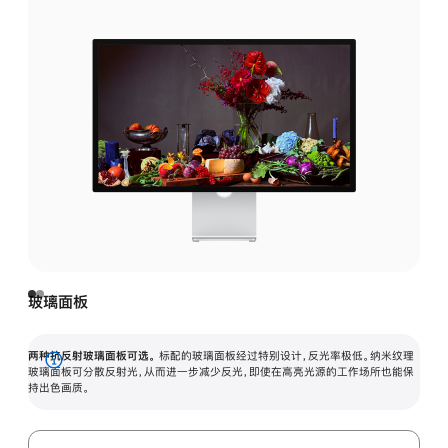
玻璃面板
两种抗反射玻璃面板可选。
标配的玻璃面板经过特别设计，反光率极低。纳米纹理
展
玻璃面板可分散反射光，从而进一步减少反光，即使在高亮光源的工作场所也能保
持出色画质。
开