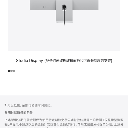
Studio Display (配备纳米纹理玻璃面板和可调倾斜度的支架)
网
脚
‡ 为近似值。金额可能随时间变动。
注
页
分期付款服务的条件
页
上述所示分期付款金额仅为使用特定期数免息分期付款估算得出的示例 (仅显示整数数
脚
额，未显示小数点以后的金额)，实际支付金额以银行、花呗或微信分付账单为准。上述分