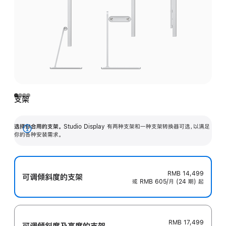
支架
选择你合用的支架。
Studio Display 有两种支架和一种支架转换器可选，以满足
展
你的各种安装需求。
开
RMB 14,499
可调倾斜度的支架
或 RMB 605/月 (24 期) 起
RMB 17,499
可调倾斜度及高‍度的支‍架