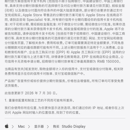
期付款方案由信用卡发卡机构 (包括但不限于招商银行、中国建设银行、中国工商银行
等，具体支持分期付款服务的可选择银行及对应分期付款方案请见付款页面)、蚂蚁金服
(花呗) 以及微信分付面向符合条件的中国大陆居民提供。部分银行会要求你通过支付
宝完成购买。Apple Store 零售店的分期付款方案可能与 Apple Store 在线商店不
同，请到店咨询 Specialist 专家。所有银行信用卡分期均需经你的信用卡发卡机构批
准；对于花呗分期，需经蚂蚁金服批准；对于微信分付分期，需经微信分付批准。如果你选
择的分期付款方案未获得信用卡发卡机构、蚂蚁金服或微信分付的批准，Apple 将不会
被告知原因。请参阅信用卡发卡机构 (包括但不限于招商银行、中国建设银行、中国工商
银行等，具体支持分期付款服务的可选择银行请见付款页面) 网站、支付宝网站和微信
分付服务页面，了解相关条件、费用和收费。订单可能需要满足特定金额要求，不同免息
分期期数对应的最低限额可能有所不同。上述分期付款服务只适用于个人消费者。企业
和教育机构客户、企业员工购买计划 (EPP) 和 Apple 员工购买计划 (EPP) 适用的分
期付款方案可能与上述方案不同，详情请参见教育商店、EPP 在线商店和企业商店。公
司信用卡无资格申请分期。招商银行分期付款单笔订单最高限额为 RMB 150000。
当商品有货并/或发货时，购物金额将计入你的信用卡、支付宝或微信分付账单。相关财
务费用将显示在你的信用卡对账单、支付宝或微信账户中。
产品按广告宣传价或标价提供分期付款服务。价格包含增值税。所有订单均可享受免费
送货服务。
此信息更新于 2026 年 7 月 30 日。
1. 重量依配置和制造工艺的不同而可能有所差异。
我们会使用你所在位置，为你更快显示送货选项。我们通过你的 IP 地址，或者你在上次
访问 Apple 网站时输入的位置信息，找到了你的位置。
Mac
显示器
购买 Studio Display