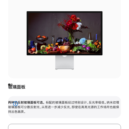
玻璃面板
两种抗反射玻璃面板可选。
标配的玻璃面板经过特别设计，反光率极低。纳米纹理
展
玻璃面板可分散反射光，从而进一步减少反光，即使在高亮光源的工作场所也能保
持出色画质。
开