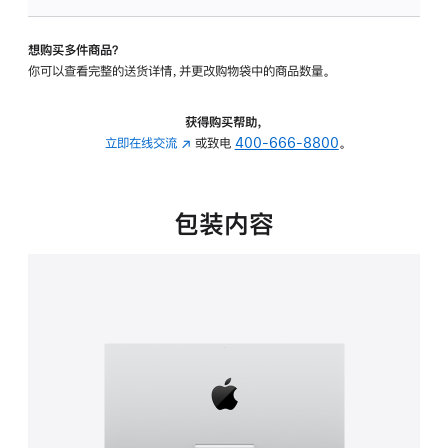
板
-
想购买多件商品？
可
你可以查看完整的送货详情，并更改购物袋中的商品数量。
调
倾
斜
获得购买帮助，
度
立即在线交流
(在
或致电
400-666-8800
。
的
新
支
窗
架
口
包装内容
的
中
分
打
期
开)
付
款
选
项)