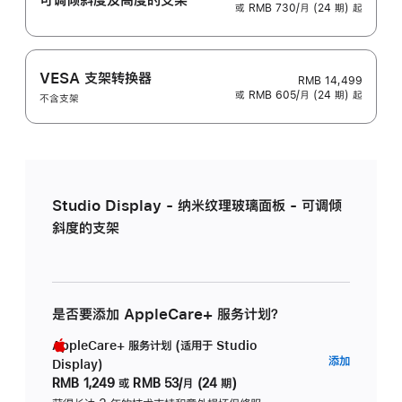
或 RMB 730/月 (24 期) 起
VESA 支架转换器
RMB 14,499
或 RMB 605/月 (24 期) 起
不含支架
Studio Display - 纳米纹理玻璃面板 - 可调倾
斜度的支架
是否要添加 AppleCare+ 服务计划？
AppleCare+ 服务计划 (适用于 Studio
AppleC
添加
Display)
服
RMB 1,249
或
RMB 53/月 (24 期)