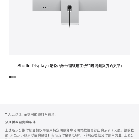
Studio Display (配备纳米纹理玻璃面板和可调倾斜度的支架)
网
脚
‡ 为近似值。金额可能随时间变动。
注
页
分期付款服务的条件
页
上述所示分期付款金额仅为使用特定期数免息分期付款估算得出的示例 (仅显示整数数
脚
额，未显示小数点以后的金额)，实际支付金额以银行、花呗或微信分付账单为准。上述分