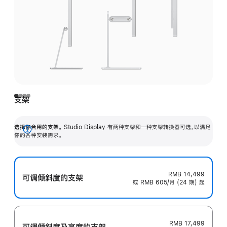
支架
选择你合用的支架。
Studio Display 有两种支架和一种支架转换器可选，以满足
展
你的各种安装需求。
开
RMB 14,499
可调倾斜度的支架
或 RMB 605/月 (24 期) 起
RMB 17,499
可调倾斜度及高‍度的支‍架