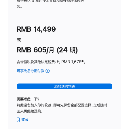
务
获得长达 3 年的技术支持和意外损坏保修服
务。
计
划
(适
RMB 14,499
用
于
或
Studio
RMB 605/月 (24 期)
Display
含增值税及其他法定税费
：约 RMB 1,678
脚
‡。
注
可享免息分期付款
(Studio
Display
-
添加到购物袋
纳
米
需要考虑一下？
纹
将此设备加入你的收藏，即可先保留全部配置选择，之后随时
理
回来再继续选购。
玻
璃
收藏
面