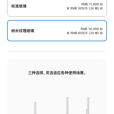
RMB 11,999
起
标准玻璃
或 RMB 500/月 (24 期) 起
RMB 14,499
起
纳米纹理玻璃
或 RMB 605/月 (24 期) 起
三种选择，灵活适应各种使用场景。
标