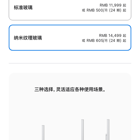
RMB 11,999
起
标准玻璃
或 RMB 500/月 (24 期) 起
RMB 14,499
起
纳米纹理玻璃
或 RMB 605/月 (24 期) 起
三种选择，灵活适应各种使用场景。
标