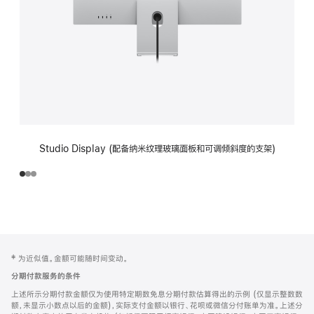
Studio Display (配备纳米纹理玻璃面板和可调倾斜度的支架)
网
脚
‡ 为近似值。金额可能随时间变动。
注
页
分期付款服务的条件
页
上述所示分期付款金额仅为使用特定期数免息分期付款估算得出的示例 (仅显示整数数
脚
额，未显示小数点以后的金额)，实际支付金额以银行、花呗或微信分付账单为准。上述分