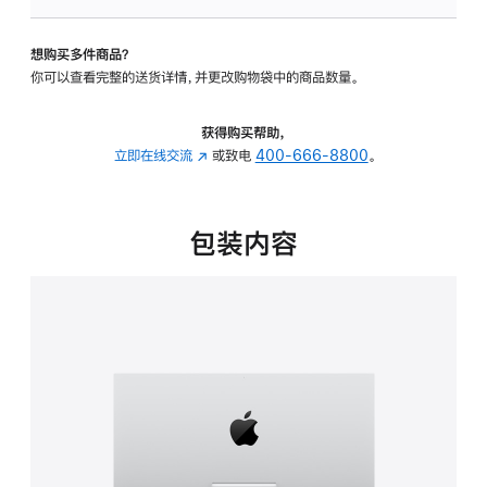
板
-
想购买多件商品？
可
你可以查看完整的送货详情，并更改购物袋中的商品数量。
调
倾
斜
获得购买帮助，
度
立即在线交流
(在
或致电
400-666-8800
。
的
新
支
窗
架
口
包装内容
的
中
分
打
期
开)
付
款
选
项)