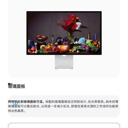
玻璃面板
两种抗反射玻璃面板可选。
标配的玻璃面板经过特别设计，反光率极低。纳米纹理
展
玻璃面板可分散反射光，从而进一步减少反光，即使在高亮光源的工作场所也能保
持出色画质。
开