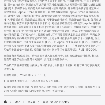
期付款方案由信用卡发卡机构 (包括但不限于招商银行、中国建设银行、中国工商银行
等，具体支持分期付款服务的可选择银行及对应分期付款方案请见付款页面)、蚂蚁金服
(花呗) 以及微信分付面向符合条件的中国大陆居民提供。部分银行会要求你通过支付
宝完成购买。Apple Store 零售店的分期付款方案可能与 Apple Store 在线商店不
同，请到店咨询 Specialist 专家。所有银行信用卡分期均需经你的信用卡发卡机构批
准；对于花呗分期，需经蚂蚁金服批准；对于微信分付分期，需经微信分付批准。如果你选
择的分期付款方案未获得信用卡发卡机构、蚂蚁金服或微信分付的批准，Apple 将不会
被告知原因。请参阅信用卡发卡机构 (包括但不限于招商银行、中国建设银行、中国工商
银行等，具体支持分期付款服务的可选择银行请见付款页面) 网站、支付宝网站和微信
分付服务页面，了解相关条件、费用和收费。订单可能需要满足特定金额要求，不同免息
分期期数对应的最低限额可能有所不同。上述分期付款服务只适用于个人消费者。企业
和教育机构客户、企业员工购买计划 (EPP) 和 Apple 员工购买计划 (EPP) 适用的分
期付款方案可能与上述方案不同，详情请参见教育商店、EPP 在线商店和企业商店。公
司信用卡无资格申请分期。招商银行分期付款单笔订单最高限额为 RMB 150000。
当商品有货并/或发货时，购物金额将计入你的信用卡、支付宝或微信分付账单。相关财
务费用将显示在你的信用卡对账单、支付宝或微信账户中。
产品按广告宣传价或标价提供分期付款服务。价格包含增值税。所有订单均可享受免费
送货服务。
此信息更新于 2026 年 7 月 30 日。
1. 重量依配置和制造工艺的不同而可能有所差异。
我们会使用你所在位置，为你更快显示送货选项。我们通过你的 IP 地址，或者你在上次
访问 Apple 网站时输入的位置信息，找到了你的位置。
Mac
显示器
购买 Studio Display