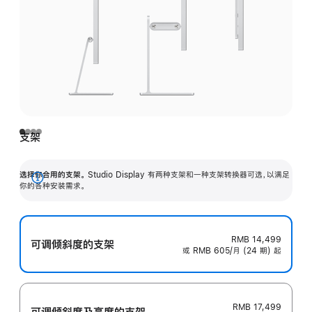
支架
选择你合用的支架。
Studio Display 有两种支架和一种支架转换器可选，以满足
展
你的各种安装需求。
开
RMB 14,499
可调倾斜度的支架
或 RMB 605/月 (24 期) 起
RMB 17,499
可调倾斜度及高‍度的支‍架