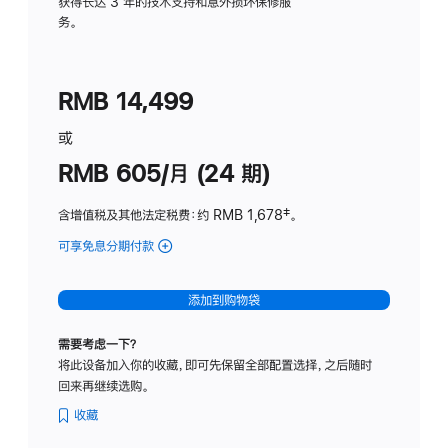
务
获得长达 3 年的技术支持和意外损坏保修服
务。
计
划
(适
RMB 14,499
用
于
或
Studio
RMB 605/月 (24 期)
Display
含增值税及其他法定税费
：约 RMB 1,678
脚
‡。
注
可享免息分期付款
(Studio
Display
-
添加到购物袋
纳
米
需要考虑一下？
纹
将此设备加入你的收藏，即可先保留全部配置选择，之后随时
理
回来再继续选购。
玻
璃
收藏
面