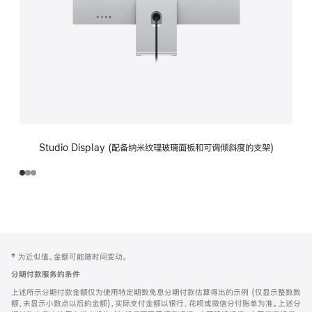
Studio Display (配备纳米纹理玻璃面板和可调倾斜度的支架)
网
脚
‡ 为近似值。金额可能随时间变动。
注
页
分期付款服务的条件
页
上述所示分期付款金额仅为使用特定期数免息分期付款估算得出的示例 (仅显示整数数
脚
额，未显示小数点以后的金额)，实际支付金额以银行、花呗或微信分付账单为准。上述分