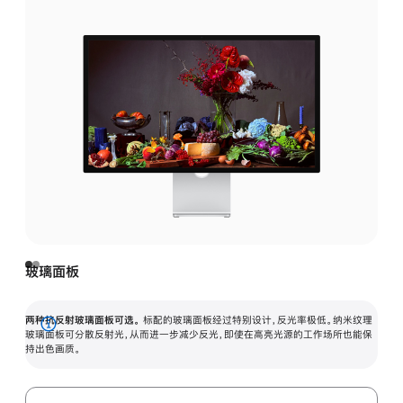
玻璃面板
两种抗反射玻璃面板可选。
标配的玻璃面板经过特别设计，反光率极低。纳米纹理
展
玻璃面板可分散反射光，从而进一步减少反光，即使在高亮光源的工作场所也能保
持出色画质。
开