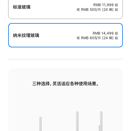
RMB 11,999
起
标准玻璃
或 RMB 500/月 (24 期) 起
RMB 14,499
起
纳米纹理玻璃
或 RMB 605/月 (24 期) 起
三种选择，灵活适应各种使用场景。
标