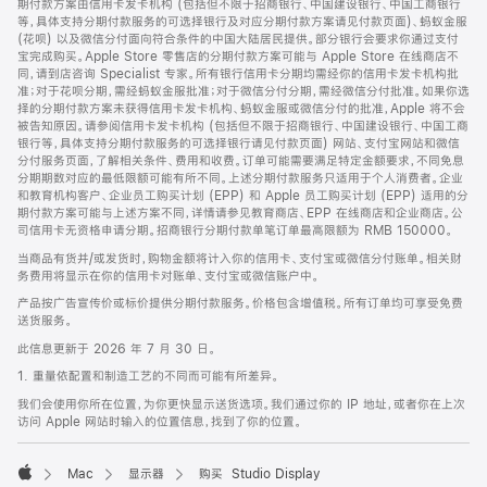
期付款方案由信用卡发卡机构 (包括但不限于招商银行、中国建设银行、中国工商银行
等，具体支持分期付款服务的可选择银行及对应分期付款方案请见付款页面)、蚂蚁金服
(花呗) 以及微信分付面向符合条件的中国大陆居民提供。部分银行会要求你通过支付
宝完成购买。Apple Store 零售店的分期付款方案可能与 Apple Store 在线商店不
同，请到店咨询 Specialist 专家。所有银行信用卡分期均需经你的信用卡发卡机构批
准；对于花呗分期，需经蚂蚁金服批准；对于微信分付分期，需经微信分付批准。如果你选
择的分期付款方案未获得信用卡发卡机构、蚂蚁金服或微信分付的批准，Apple 将不会
被告知原因。请参阅信用卡发卡机构 (包括但不限于招商银行、中国建设银行、中国工商
银行等，具体支持分期付款服务的可选择银行请见付款页面) 网站、支付宝网站和微信
分付服务页面，了解相关条件、费用和收费。订单可能需要满足特定金额要求，不同免息
分期期数对应的最低限额可能有所不同。上述分期付款服务只适用于个人消费者。企业
和教育机构客户、企业员工购买计划 (EPP) 和 Apple 员工购买计划 (EPP) 适用的分
期付款方案可能与上述方案不同，详情请参见教育商店、EPP 在线商店和企业商店。公
司信用卡无资格申请分期。招商银行分期付款单笔订单最高限额为 RMB 150000。
当商品有货并/或发货时，购物金额将计入你的信用卡、支付宝或微信分付账单。相关财
务费用将显示在你的信用卡对账单、支付宝或微信账户中。
产品按广告宣传价或标价提供分期付款服务。价格包含增值税。所有订单均可享受免费
送货服务。
此信息更新于 2026 年 7 月 30 日。
1. 重量依配置和制造工艺的不同而可能有所差异。
我们会使用你所在位置，为你更快显示送货选项。我们通过你的 IP 地址，或者你在上次
访问 Apple 网站时输入的位置信息，找到了你的位置。
Mac
显示器
购买 Studio Display