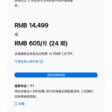
务
获得长达 3 年的技术支持和意外损坏保修服
务。
计
划
(适
RMB 14,499
用
于
或
Studio
RMB 605/月 (24 期)
Display
含增值税及其他法定税费
：约 RMB 1,678
脚
‡。
注
可享免息分期付款
(Studio
Display
-
添加到购物袋
纳
米
需要考虑一下？
纹
将此设备加入你的收藏，即可先保留全部配置选择，之后随时
理
回来再继续选购。
玻
璃
收藏
面