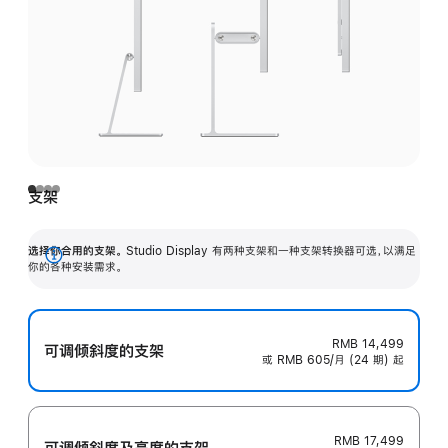
支架
选择你合用的支架。
Studio Display 有两种支架和一种支架转换器可选，以满足
展
你的各种安装需求。
开
RMB 14,499
可调倾斜度的支架
或 RMB 605/月 (24 期) 起
RMB 17,499
可调倾斜度及高‍度的支‍架