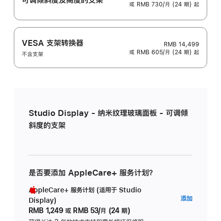
或 RMB 730/月 (24 期) 起
VESA 支架转换器
RMB 14,499
或 RMB 605/月 (24 期) 起
不含支架
Studio Display - 纳米纹理玻璃面板 - 可调倾
斜度的支架
是否要添加 AppleCare+ 服务计划？
AppleCare+ 服务计划 (适用于 Studio
AppleC
添加
Display)
服
RMB 1,249
或
RMB 53/月 (24 期)