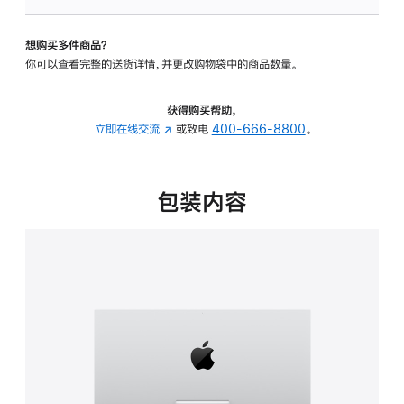
板
-
想购买多件商品？
可
你可以查看完整的送货详情，并更改购物袋中的商品数量。
调
倾
斜
获得购买帮助，
度
立即在线交流
(在
或致电
400-666-8800
。
的
新
支
窗
架
口
包装内容
的
中
分
打
期
开)
付
款
选
项)