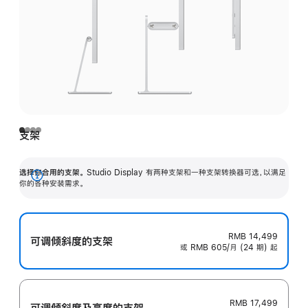
支架
选择你合用的支架。
Studio Display 有两种支架和一种支架转换器可选，以满足
展
你的各种安装需求。
开
RMB 14,499
可调倾斜度的支架
或 RMB 605/月 (24 期) 起
RMB 17,499
可调倾斜度及高‍度的支‍架