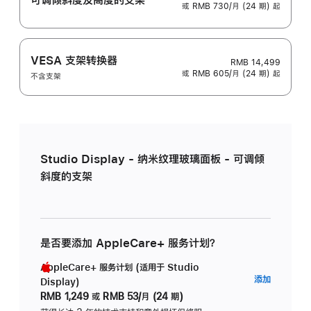
或 RMB 730/月 (24 期) 起
VESA 支架转换器
RMB 14,499
或 RMB 605/月 (24 期) 起
不含支架
Studio Display - 纳米纹理玻璃面板 - 可调倾
斜度的支架
是否要添加 AppleCare+ 服务计划？
AppleCare+ 服务计划 (适用于 Studio
AppleC
添加
Display)
服
RMB 1,249
或
RMB 53/月 (24 期)