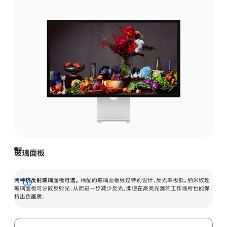
玻璃面板
两种抗反射玻璃面板可选。
标配的玻璃面板经过特别设计，反光率极低。纳米纹理
展
玻璃面板可分散反射光，从而进一步减少反光，即使在高亮光源的工作场所也能保
持出色画质。
开