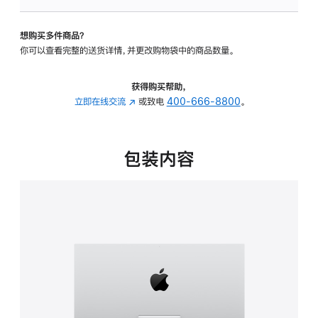
板
-
想购买多件商品？
可
你可以查看完整的送货详情，并更改购物袋中的商品数量。
调
倾
斜
获得购买帮助，
度
立即在线交流
(在
或致电
400-666-8800
。
的
新
支
窗
架
口
包装内容
的
中
分
打
期
开)
付
款
选
项)