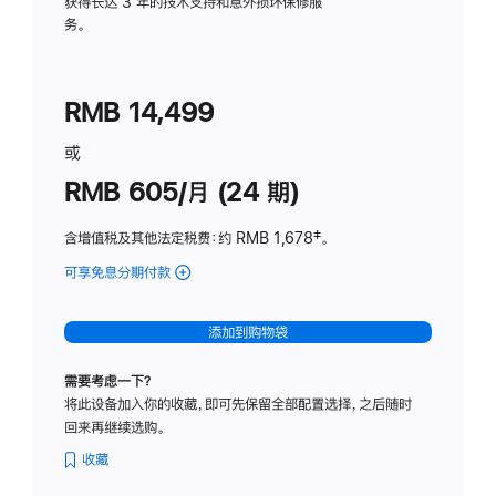
务
获得长达 3 年的技术支持和意外损坏保修服
务。
计
划
(适
RMB 14,499
用
于
或
Studio
RMB 605/月 (24 期)
Display
含增值税及其他法定税费
：约 RMB 1,678
脚
‡。
注
可享免息分期付款
(Studio
Display
-
添加到购物袋
纳
米
需要考虑一下？
纹
将此设备加入你的收藏，即可先保留全部配置选择，之后随时
理
回来再继续选购。
玻
璃
收藏
面