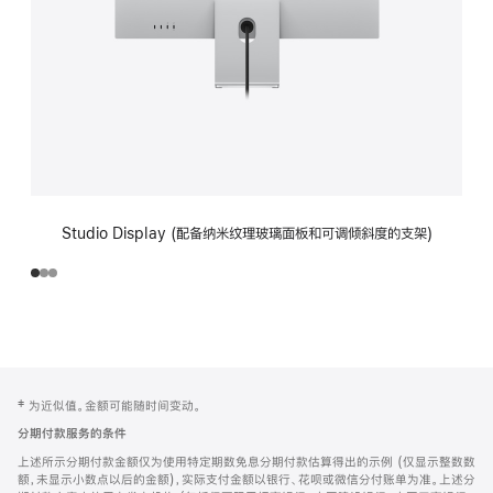
Studio Display (配备纳米纹理玻璃面板和可调倾斜度的支架)
网
脚
‡ 为近似值。金额可能随时间变动。
注
页
分期付款服务的条件
页
上述所示分期付款金额仅为使用特定期数免息分期付款估算得出的示例 (仅显示整数数
脚
额，未显示小数点以后的金额)，实际支付金额以银行、花呗或微信分付账单为准。上述分