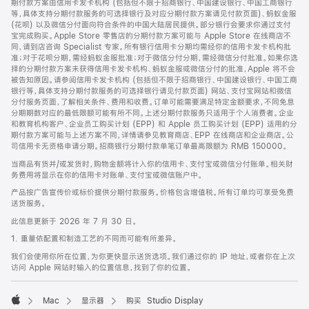
期付款方案由信用卡发卡机构 (包括但不限于招商银行、中国建设银行、中国工商银行
等，具体支持分期付款服务的可选择银行及对应分期付款方案请见付款页面)、蚂蚁金服
(花呗) 以及微信分付面向符合条件的中国大陆居民提供。部分银行会要求你通过支付
宝完成购买。Apple Store 零售店的分期付款方案可能与 Apple Store 在线商店不
同，请到店咨询 Specialist 专家。所有银行信用卡分期均需经你的信用卡发卡机构批
准；对于花呗分期，需经蚂蚁金服批准；对于微信分付分期，需经微信分付批准。如果你选
择的分期付款方案未获得信用卡发卡机构、蚂蚁金服或微信分付的批准，Apple 将不会
被告知原因。请参阅信用卡发卡机构 (包括但不限于招商银行、中国建设银行、中国工商
银行等，具体支持分期付款服务的可选择银行请见付款页面) 网站、支付宝网站和微信
分付服务页面，了解相关条件、费用和收费。订单可能需要满足特定金额要求，不同免息
分期期数对应的最低限额可能有所不同。上述分期付款服务只适用于个人消费者。企业
和教育机构客户、企业员工购买计划 (EPP) 和 Apple 员工购买计划 (EPP) 适用的分
期付款方案可能与上述方案不同，详情请参见教育商店、EPP 在线商店和企业商店。公
司信用卡无资格申请分期。招商银行分期付款单笔订单最高限额为 RMB 150000。
当商品有货并/或发货时，购物金额将计入你的信用卡、支付宝或微信分付账单。相关财
务费用将显示在你的信用卡对账单、支付宝或微信账户中。
产品按广告宣传价或标价提供分期付款服务。价格包含增值税。所有订单均可享受免费
送货服务。
此信息更新于 2026 年 7 月 30 日。
1. 重量依配置和制造工艺的不同而可能有所差异。
我们会使用你所在位置，为你更快显示送货选项。我们通过你的 IP 地址，或者你在上次
访问 Apple 网站时输入的位置信息，找到了你的位置。
Mac
显示器
购买 Studio Display