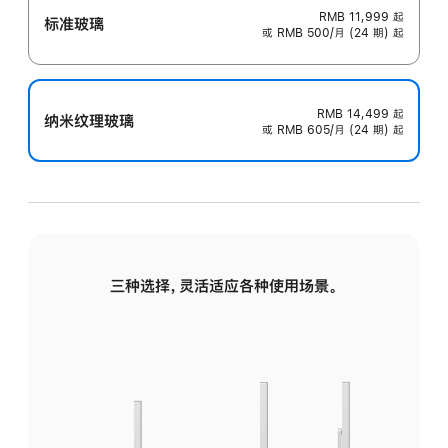
RMB 11,999
起
标准玻璃
或 RMB 500/月 (24 期) 起
RMB 14,499
起
纳米纹理玻璃
或 RMB 605/月 (24 期) 起
三种选择，灵活适应各种使用场景。
标