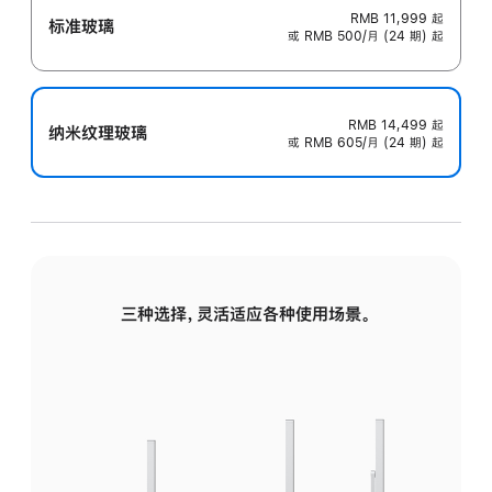
RMB 11,999
起
标准玻璃
或 RMB 500/月 (24 期) 起
RMB 14,499
起
纳米纹理玻璃
或 RMB 605/月 (24 期) 起
三种选择，灵活适应各种使用场景。
标