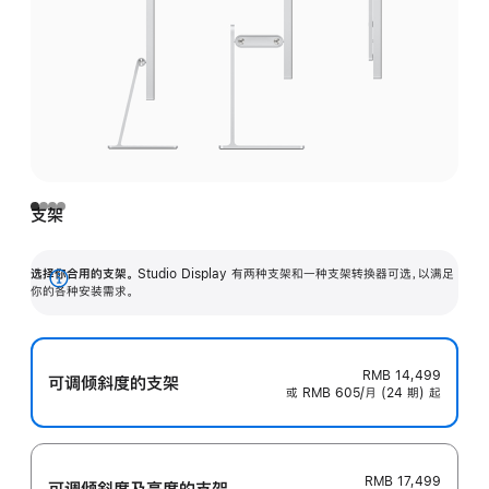
支架
选择你合用的支架。
Studio Display 有两种支架和一种支架转换器可选，以满足
展
你的各种安装需求。
开
RMB 14,499
可调倾斜度的支架
或 RMB 605/月 (24 期) 起
RMB 17,499
可调倾斜度及高‍度的支‍架