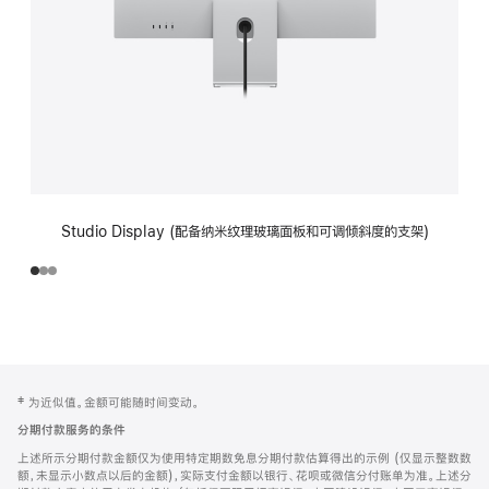
Studio Display (配备纳米纹理玻璃面板和可调倾斜度的支架)
网
脚
‡ 为近似值。金额可能随时间变动。
注
页
分期付款服务的条件
页
上述所示分期付款金额仅为使用特定期数免息分期付款估算得出的示例 (仅显示整数数
脚
额，未显示小数点以后的金额)，实际支付金额以银行、花呗或微信分付账单为准。上述分