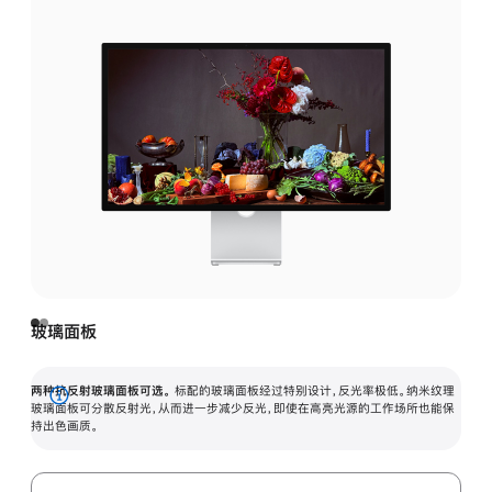
玻璃面板
两种抗反射玻璃面板可选。
标配的玻璃面板经过特别设计，反光率极低。纳米纹理
展
玻璃面板可分散反射光，从而进一步减少反光，即使在高亮光源的工作场所也能保
持出色画质。
开