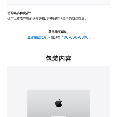
板
-
想购买多件商品？
可
你可以查看完整的送货详情，并更改购物袋中的商品数量。
调
倾
斜
获得购买帮助，
度
立即在线交流
(在
或致电
400-666-8800
。
的
新
支
窗
架
口
包装内容
的
中
分
打
期
开)
付
款
选
项)