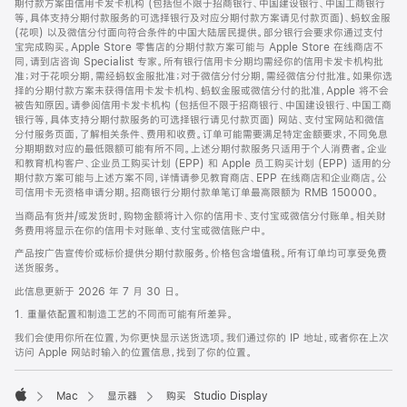
期付款方案由信用卡发卡机构 (包括但不限于招商银行、中国建设银行、中国工商银行
等，具体支持分期付款服务的可选择银行及对应分期付款方案请见付款页面)、蚂蚁金服
(花呗) 以及微信分付面向符合条件的中国大陆居民提供。部分银行会要求你通过支付
宝完成购买。Apple Store 零售店的分期付款方案可能与 Apple Store 在线商店不
同，请到店咨询 Specialist 专家。所有银行信用卡分期均需经你的信用卡发卡机构批
准；对于花呗分期，需经蚂蚁金服批准；对于微信分付分期，需经微信分付批准。如果你选
择的分期付款方案未获得信用卡发卡机构、蚂蚁金服或微信分付的批准，Apple 将不会
被告知原因。请参阅信用卡发卡机构 (包括但不限于招商银行、中国建设银行、中国工商
银行等，具体支持分期付款服务的可选择银行请见付款页面) 网站、支付宝网站和微信
分付服务页面，了解相关条件、费用和收费。订单可能需要满足特定金额要求，不同免息
分期期数对应的最低限额可能有所不同。上述分期付款服务只适用于个人消费者。企业
和教育机构客户、企业员工购买计划 (EPP) 和 Apple 员工购买计划 (EPP) 适用的分
期付款方案可能与上述方案不同，详情请参见教育商店、EPP 在线商店和企业商店。公
司信用卡无资格申请分期。招商银行分期付款单笔订单最高限额为 RMB 150000。
当商品有货并/或发货时，购物金额将计入你的信用卡、支付宝或微信分付账单。相关财
务费用将显示在你的信用卡对账单、支付宝或微信账户中。
产品按广告宣传价或标价提供分期付款服务。价格包含增值税。所有订单均可享受免费
送货服务。
此信息更新于 2026 年 7 月 30 日。
1. 重量依配置和制造工艺的不同而可能有所差异。
我们会使用你所在位置，为你更快显示送货选项。我们通过你的 IP 地址，或者你在上次
访问 Apple 网站时输入的位置信息，找到了你的位置。
Mac
显示器
购买 Studio Display