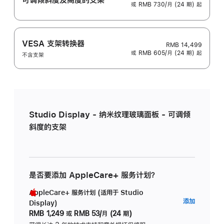
或 RMB 730/月 (24 期) 起
VESA 支架转换器
RMB 14,499
或 RMB 605/月 (24 期) 起
不含支架
Studio Display - 纳米纹理玻璃面板 - 可调倾
斜度的支架
是否要添加 AppleCare+ 服务计划？
AppleCare+ 服务计划 (适用于 Studio
AppleC
添加
Display)
服
RMB 1,249
或
RMB 53/月 (24 期)