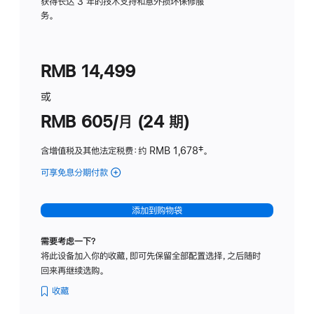
务
获得长达 3 年的技术支持和意外损坏保修服
务。
计
划
(适
RMB 14,499
用
于
或
Studio
RMB 605/月 (24 期)
Display
含增值税及其他法定税费
：约 RMB 1,678
脚
‡。
注
可享免息分期付款
(Studio
Display
-
添加到购物袋
纳
米
需要考虑一下？
纹
将此设备加入你的收藏，即可先保留全部配置选择，之后随时
理
回来再继续选购。
玻
璃
收藏
面