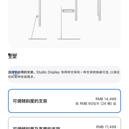
支架
选择你合用的支架。
Studio Display 有两种支架和一种支架转换器可选，以满足
展
你的各种安装需求。
开
RMB 14,499
可调倾斜度的支架
或 RMB 605/月 (24 期) 起
RMB 17,499
可调倾斜度及高‍度的支‍架