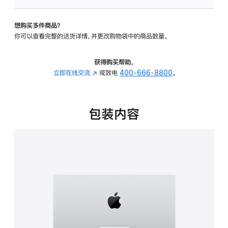
板
-
想购买多件商品？
可
你可以查看完整的送货详情，并更改购物袋中的商品数量。
调
倾
斜
获得购买帮助，
度
立即在线交流
(在
或致电
400-666-8800
。
的
新
支
窗
架
口
包装内容
的
中
分
打
期
开)
付
款
选
项)