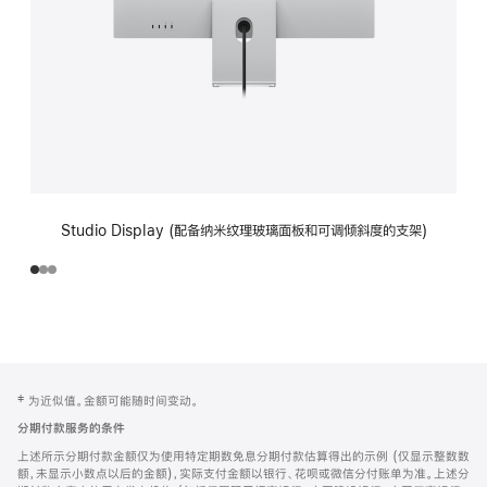
Studio Display (配备纳米纹理玻璃面板和可调倾斜度的支架)
网
脚
‡ 为近似值。金额可能随时间变动。
注
页
分期付款服务的条件
页
上述所示分期付款金额仅为使用特定期数免息分期付款估算得出的示例 (仅显示整数数
脚
额，未显示小数点以后的金额)，实际支付金额以银行、花呗或微信分付账单为准。上述分