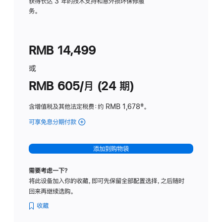
务
获得长达 3 年的技术支持和意外损坏保修服
务。
计
划
(适
RMB 14,499
用
于
或
Studio
RMB 605/月 (24 期)
Display
含增值税及其他法定税费
：约 RMB 1,678
脚
‡。
注
可享免息分期付款
(Studio
Display
-
添加到购物袋
纳
米
需要考虑一下？
纹
将此设备加入你的收藏，即可先保留全部配置选择，之后随时
理
回来再继续选购。
玻
璃
收藏
面