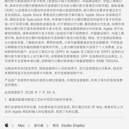
期付款方案由信用卡发卡机构 (包括但不限于招商银行、中国建设银行、中国工商银行
等，具体支持分期付款服务的可选择银行及对应分期付款方案请见付款页面)、蚂蚁金服
(花呗) 以及微信分付面向符合条件的中国大陆居民提供。部分银行会要求你通过支付
宝完成购买。Apple Store 零售店的分期付款方案可能与 Apple Store 在线商店不
同，请到店咨询 Specialist 专家。所有银行信用卡分期均需经你的信用卡发卡机构批
准；对于花呗分期，需经蚂蚁金服批准；对于微信分付分期，需经微信分付批准。如果你选
择的分期付款方案未获得信用卡发卡机构、蚂蚁金服或微信分付的批准，Apple 将不会
被告知原因。请参阅信用卡发卡机构 (包括但不限于招商银行、中国建设银行、中国工商
银行等，具体支持分期付款服务的可选择银行请见付款页面) 网站、支付宝网站和微信
分付服务页面，了解相关条件、费用和收费。订单可能需要满足特定金额要求，不同免息
分期期数对应的最低限额可能有所不同。上述分期付款服务只适用于个人消费者。企业
和教育机构客户、企业员工购买计划 (EPP) 和 Apple 员工购买计划 (EPP) 适用的分
期付款方案可能与上述方案不同，详情请参见教育商店、EPP 在线商店和企业商店。公
司信用卡无资格申请分期。招商银行分期付款单笔订单最高限额为 RMB 150000。
当商品有货并/或发货时，购物金额将计入你的信用卡、支付宝或微信分付账单。相关财
务费用将显示在你的信用卡对账单、支付宝或微信账户中。
产品按广告宣传价或标价提供分期付款服务。价格包含增值税。所有订单均可享受免费
送货服务。
此信息更新于 2026 年 7 月 30 日。
1. 重量依配置和制造工艺的不同而可能有所差异。
我们会使用你所在位置，为你更快显示送货选项。我们通过你的 IP 地址，或者你在上次
访问 Apple 网站时输入的位置信息，找到了你的位置。
Mac
显示器
购买 Studio Display