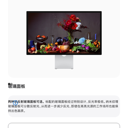
玻璃面板
两种抗反射玻璃面板可选。
标配的玻璃面板经过特别设计，反光率极低。纳米纹理
展
玻璃面板可分散反射光，从而进一步减少反光，即使在高亮光源的工作场所也能保
持出色画质。
开