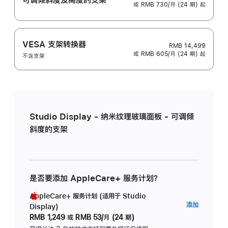
或 RMB 730/月 (24 期) 起
VESA 支架转换器
RMB 14,499
或 RMB 605/月 (24 期) 起
不含支架
Studio Display - 纳米纹理玻璃面板 - 可调倾
斜度的支架
是否要添加 AppleCare+ 服务计划？
AppleCare+ 服务计划 (适用于 Studio
AppleC
添加
Display)
服
RMB 1,249
或
RMB 53/月 (24 期)