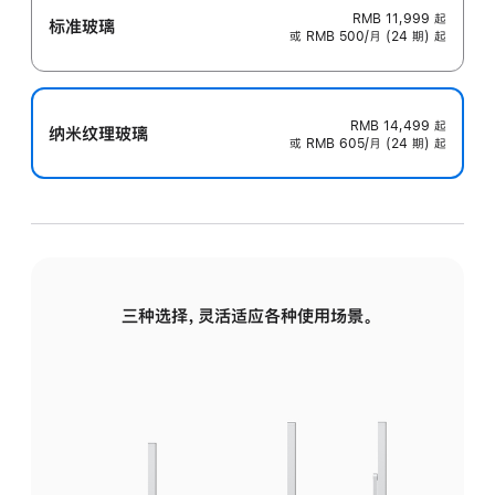
RMB 11,999
起
标准玻璃
或 RMB 500/月 (24 期) 起
RMB 14,499
起
纳米纹理玻璃
或 RMB 605/月 (24 期) 起
三种选择，灵活适应各种使用场景。
标