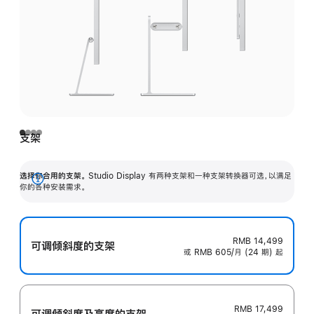
支架
选择你合用的支架。
Studio Display 有两种支架和一种支架转换器可选，以满足
展
你的各种安装需求。
开
RMB 14,499
可调倾斜度的支架
或 RMB 605/月 (24 期) 起
RMB 17,499
可调倾斜度及高‍度的支‍架