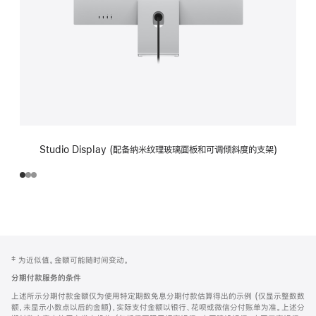
Studio Display (配备纳米纹理玻璃面板和可调倾斜度的支架)
网
脚
‡ 为近似值。金额可能随时间变动。
注
页
分期付款服务的条件
页
上述所示分期付款金额仅为使用特定期数免息分期付款估算得出的示例 (仅显示整数数
脚
额，未显示小数点以后的金额)，实际支付金额以银行、花呗或微信分付账单为准。上述分