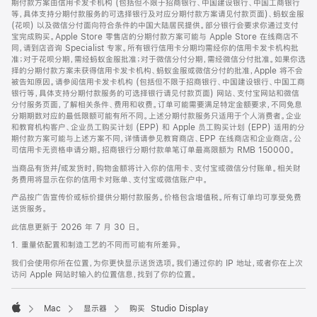
期付款方案由信用卡发卡机构 (包括但不限于招商银行、中国建设银行、中国工商银行
等，具体支持分期付款服务的可选择银行及对应分期付款方案请见付款页面)、蚂蚁金服
(花呗) 以及微信分付面向符合条件的中国大陆居民提供。部分银行会要求你通过支付
宝完成购买。Apple Store 零售店的分期付款方案可能与 Apple Store 在线商店不
同，请到店咨询 Specialist 专家。所有银行信用卡分期均需经你的信用卡发卡机构批
准；对于花呗分期，需经蚂蚁金服批准；对于微信分付分期，需经微信分付批准。如果你选
择的分期付款方案未获得信用卡发卡机构、蚂蚁金服或微信分付的批准，Apple 将不会
被告知原因。请参阅信用卡发卡机构 (包括但不限于招商银行、中国建设银行、中国工商
银行等，具体支持分期付款服务的可选择银行请见付款页面) 网站、支付宝网站和微信
分付服务页面，了解相关条件、费用和收费。订单可能需要满足特定金额要求，不同免息
分期期数对应的最低限额可能有所不同。上述分期付款服务只适用于个人消费者。企业
和教育机构客户、企业员工购买计划 (EPP) 和 Apple 员工购买计划 (EPP) 适用的分
期付款方案可能与上述方案不同，详情请参见教育商店、EPP 在线商店和企业商店。公
司信用卡无资格申请分期。招商银行分期付款单笔订单最高限额为 RMB 150000。
当商品有货并/或发货时，购物金额将计入你的信用卡、支付宝或微信分付账单。相关财
务费用将显示在你的信用卡对账单、支付宝或微信账户中。
产品按广告宣传价或标价提供分期付款服务。价格包含增值税。所有订单均可享受免费
送货服务。
此信息更新于 2026 年 7 月 30 日。
1. 重量依配置和制造工艺的不同而可能有所差异。
我们会使用你所在位置，为你更快显示送货选项。我们通过你的 IP 地址，或者你在上次
访问 Apple 网站时输入的位置信息，找到了你的位置。
Mac
显示器
购买 Studio Display