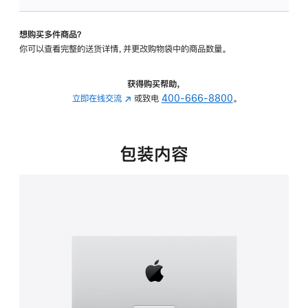
板
-
想购买多件商品？
可
你可以查看完整的送货详情，并更改购物袋中的商品数量。
调
倾
斜
获得购买帮助，
度
立即在线交流
(在
或致电
400-666-8800
。
的
新
支
窗
架
口
包装内容
的
中
分
打
期
开)
付
款
选
项)