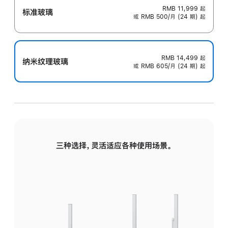
RMB 11,999
起
标准玻璃
或 RMB 500/月 (24 期) 起
RMB 14,499
起
纳米纹理玻璃
或 RMB 605/月 (24 期) 起
三种选择，灵活适应各种使用场景。
标