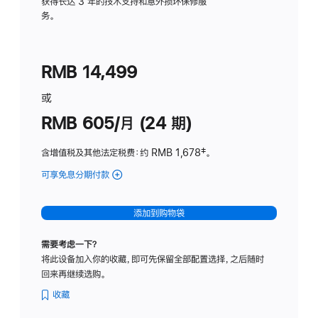
务
获得长达 3 年的技术支持和意外损坏保修服
务。
计
划
(适
RMB 14,499
用
于
或
Studio
RMB 605/月 (24 期)
Display
含增值税及其他法定税费
：约 RMB 1,678
脚
‡。
注
可享免息分期付款
(Studio
Display
-
添加到购物袋
纳
米
需要考虑一下？
纹
将此设备加入你的收藏，即可先保留全部配置选择，之后随时
理
回来再继续选购。
玻
璃
收藏
面