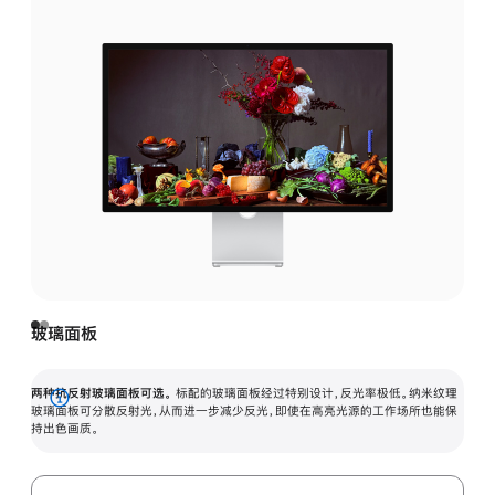
玻璃面板
两种抗反射玻璃面板可选。
标配的玻璃面板经过特别设计，反光率极低。纳米纹理
展
玻璃面板可分散反射光，从而进一步减少反光，即使在高亮光源的工作场所也能保
持出色画质。
开