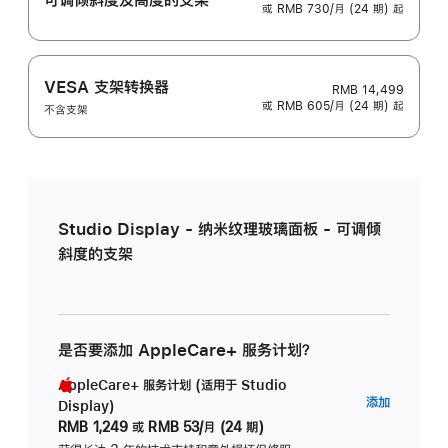
或 RMB 730/月 (24 期) 起
VESA 支架转换器
RMB 14,499
或 RMB 605/月 (24 期) 起
不含支架
Studio Display - 纳米纹理玻璃面板 - 可调倾
斜度的支架
是否要添加 AppleCare+ 服务计划？
AppleCare+ 服务计划 (适用于 Studio
AppleC
添加
Display)
服
RMB 1,249
或
RMB 53/月 (24 期)