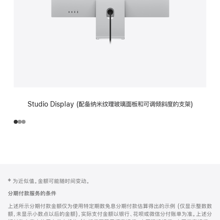
Studio Display (配备纳米纹理玻璃面板和可调倾斜度的支架)
网
脚
‡ 为近似值。金额可能随时间变动。
注
页
分期付款服务的条件
页
上述所示分期付款金额仅为使用特定期数免息分期付款估算得出的示例 (仅显示整数数
脚
额，未显示小数点以后的金额)，实际支付金额以银行、花呗或微信分付账单为准。上述分