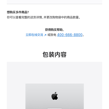
板
-
想购买多件商品？
可
你可以查看完整的送货详情，并更改购物袋中的商品数量。
调
倾
斜
获得购买帮助，
度
立即在线交流
(在
或致电
400-666-8800
。
的
新
支
窗
架
口
包装内容
的
中
分
打
期
开)
付
款
选
项)