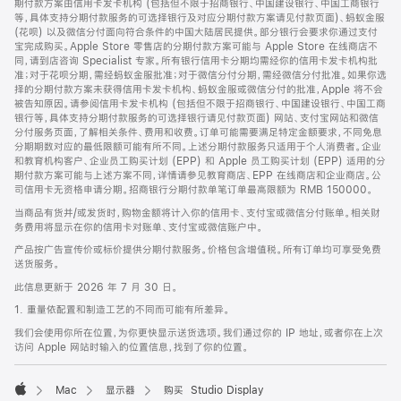
期付款方案由信用卡发卡机构 (包括但不限于招商银行、中国建设银行、中国工商银行
等，具体支持分期付款服务的可选择银行及对应分期付款方案请见付款页面)、蚂蚁金服
(花呗) 以及微信分付面向符合条件的中国大陆居民提供。部分银行会要求你通过支付
宝完成购买。Apple Store 零售店的分期付款方案可能与 Apple Store 在线商店不
同，请到店咨询 Specialist 专家。所有银行信用卡分期均需经你的信用卡发卡机构批
准；对于花呗分期，需经蚂蚁金服批准；对于微信分付分期，需经微信分付批准。如果你选
择的分期付款方案未获得信用卡发卡机构、蚂蚁金服或微信分付的批准，Apple 将不会
被告知原因。请参阅信用卡发卡机构 (包括但不限于招商银行、中国建设银行、中国工商
银行等，具体支持分期付款服务的可选择银行请见付款页面) 网站、支付宝网站和微信
分付服务页面，了解相关条件、费用和收费。订单可能需要满足特定金额要求，不同免息
分期期数对应的最低限额可能有所不同。上述分期付款服务只适用于个人消费者。企业
和教育机构客户、企业员工购买计划 (EPP) 和 Apple 员工购买计划 (EPP) 适用的分
期付款方案可能与上述方案不同，详情请参见教育商店、EPP 在线商店和企业商店。公
司信用卡无资格申请分期。招商银行分期付款单笔订单最高限额为 RMB 150000。
当商品有货并/或发货时，购物金额将计入你的信用卡、支付宝或微信分付账单。相关财
务费用将显示在你的信用卡对账单、支付宝或微信账户中。
产品按广告宣传价或标价提供分期付款服务。价格包含增值税。所有订单均可享受免费
送货服务。
此信息更新于 2026 年 7 月 30 日。
1. 重量依配置和制造工艺的不同而可能有所差异。
我们会使用你所在位置，为你更快显示送货选项。我们通过你的 IP 地址，或者你在上次
访问 Apple 网站时输入的位置信息，找到了你的位置。
Mac
显示器
购买 Studio Display