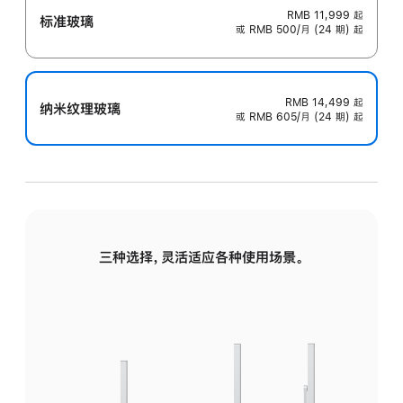
RMB 11,999
起
标准玻璃
或 RMB 500/月 (24 期) 起
RMB 14,499
起
纳米纹理玻璃
或 RMB 605/月 (24 期) 起
三种选择，灵活适应各种使用场景。
标