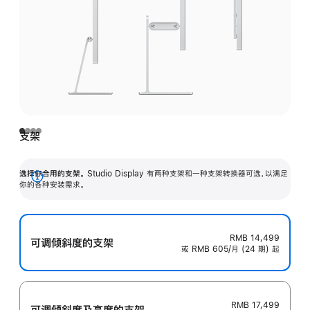
支架
选择你合用的支架。
Studio Display 有两种支架和一种支架转换器可选，以满足
展
你的各种安装需求。
开
RMB 14,499
可调倾斜度的支架
或 RMB 605/月 (24 期) 起
RMB 17,499
可调倾斜度及高‍度的支‍架