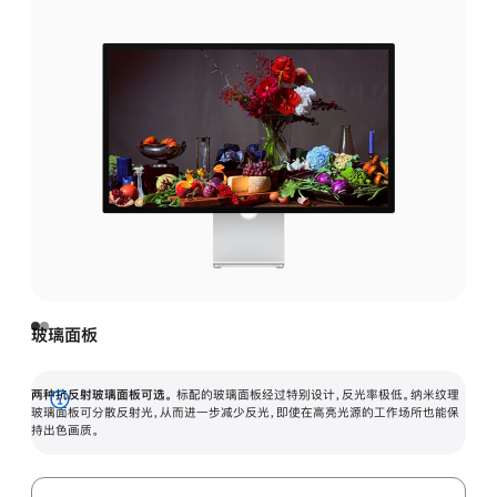
玻璃面板
两种抗反射玻璃面板可选。
标配的玻璃面板经过特别设计，反光率极低。纳米纹理
展
玻璃面板可分散反射光，从而进一步减少反光，即使在高亮光源的工作场所也能保
持出色画质。
开