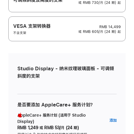
或 RMB 730/月 (24 期) 起
VESA 支架转换器
RMB 14,499
或 RMB 605/月 (24 期) 起
不含支架
Studio Display - 纳米纹理玻璃面板 - 可调倾
斜度的支架
是否要添加 AppleCare+ 服务计划？
AppleCare+ 服务计划 (适用于 Studio
AppleC
添加
Display)
服
RMB 1,249
或
RMB 53/月 (24 期)