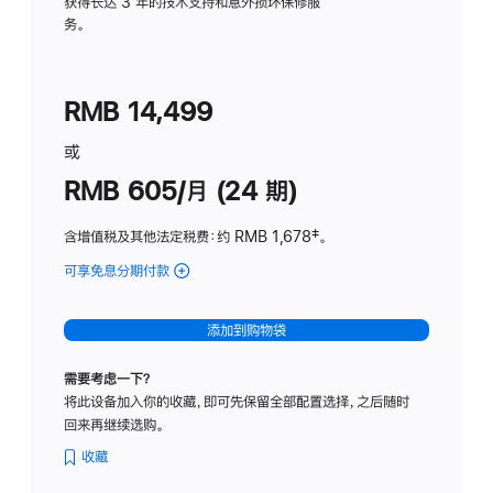
务
获得长达 3 年的技术支持和意外损坏保修服
务。
计
划
(适
RMB 14,499
用
于
或
Studio
RMB 605/月 (24 期)
Display
含增值税及其他法定税费
：约 RMB 1,678
脚
‡。
注
可享免息分期付款
(Studio
Display
-
添加到购物袋
纳
米
需要考虑一下？
纹
将此设备加入你的收藏，即可先保留全部配置选择，之后随时
理
回来再继续选购。
玻
璃
收藏
面