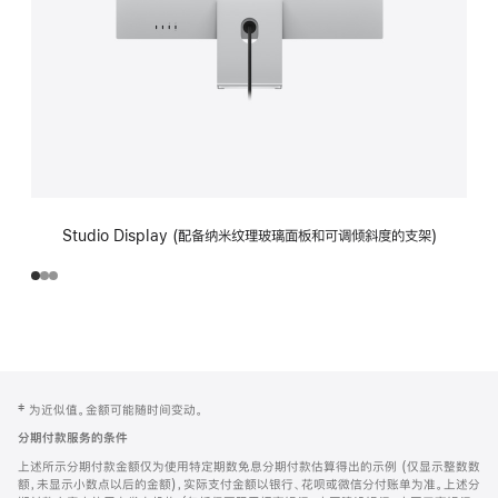
Studio Display (配备纳米纹理玻璃面板和可调倾斜度的支架)
网
脚
‡ 为近似值。金额可能随时间变动。
注
页
分期付款服务的条件
页
上述所示分期付款金额仅为使用特定期数免息分期付款估算得出的示例 (仅显示整数数
脚
额，未显示小数点以后的金额)，实际支付金额以银行、花呗或微信分付账单为准。上述分