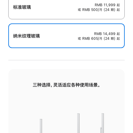
RMB 11,999
起
标准玻璃
或 RMB 500/月 (24 期) 起
RMB 14,499
起
纳米纹理玻璃
或 RMB 605/月 (24 期) 起
三种选择，灵活适应各种使用场景。
标