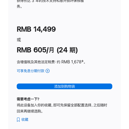
务
获得长达 3 年的技术支持和意外损坏保修服
务。
计
划
(适
RMB 14,499
用
于
或
Studio
RMB 605/月 (24 期)
Display
含增值税及其他法定税费
：约 RMB 1,678
脚
‡。
注
可享免息分期付款
(Studio
Display
-
添加到购物袋
纳
米
需要考虑一下？
纹
将此设备加入你的收藏，即可先保留全部配置选择，之后随时
理
回来再继续选购。
玻
璃
收藏
面