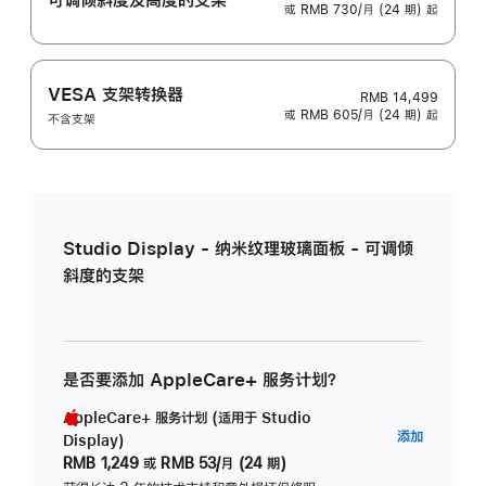
或 RMB 730/月 (24 期) 起
VESA 支架转换器
RMB 14,499
或 RMB 605/月 (24 期) 起
不含支架
Studio Display - 纳米纹理玻璃面板 - 可调倾
斜度的支架
是否要添加 AppleCare+ 服务计划？
AppleCare+ 服务计划 (适用于 Studio
AppleC
添加
Display)
服
RMB 1,249
或
RMB 53/月 (24 期)