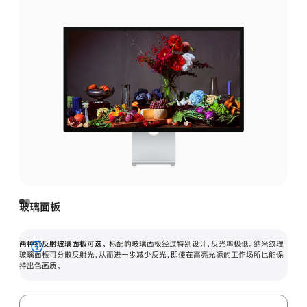
玻璃面板
两种抗反射玻璃面板可选。
标配的玻璃面板经过特别设计，反光率极低。纳米纹理
展
玻璃面板可分散反射光，从而进一步减少反光，即使在高亮光源的工作场所也能保
持出色画质。
开