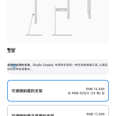
支架
选择你合用的支架。
Studio Display 有两种支架和一种支架转换器可选，以满足
展
你的各种安装需求。
开
RMB 14,499
可调倾斜度的支架
或 RMB 605/月 (24 期) 起
RMB 17,499
可调倾斜度及高‍度的支‍架