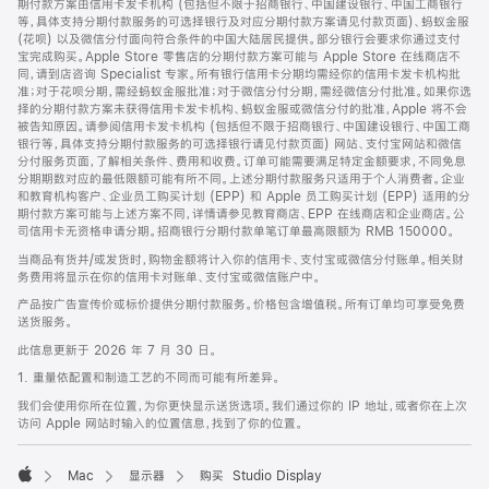
期付款方案由信用卡发卡机构 (包括但不限于招商银行、中国建设银行、中国工商银行
等，具体支持分期付款服务的可选择银行及对应分期付款方案请见付款页面)、蚂蚁金服
(花呗) 以及微信分付面向符合条件的中国大陆居民提供。部分银行会要求你通过支付
宝完成购买。Apple Store 零售店的分期付款方案可能与 Apple Store 在线商店不
同，请到店咨询 Specialist 专家。所有银行信用卡分期均需经你的信用卡发卡机构批
准；对于花呗分期，需经蚂蚁金服批准；对于微信分付分期，需经微信分付批准。如果你选
择的分期付款方案未获得信用卡发卡机构、蚂蚁金服或微信分付的批准，Apple 将不会
被告知原因。请参阅信用卡发卡机构 (包括但不限于招商银行、中国建设银行、中国工商
银行等，具体支持分期付款服务的可选择银行请见付款页面) 网站、支付宝网站和微信
分付服务页面，了解相关条件、费用和收费。订单可能需要满足特定金额要求，不同免息
分期期数对应的最低限额可能有所不同。上述分期付款服务只适用于个人消费者。企业
和教育机构客户、企业员工购买计划 (EPP) 和 Apple 员工购买计划 (EPP) 适用的分
期付款方案可能与上述方案不同，详情请参见教育商店、EPP 在线商店和企业商店。公
司信用卡无资格申请分期。招商银行分期付款单笔订单最高限额为 RMB 150000。
当商品有货并/或发货时，购物金额将计入你的信用卡、支付宝或微信分付账单。相关财
务费用将显示在你的信用卡对账单、支付宝或微信账户中。
产品按广告宣传价或标价提供分期付款服务。价格包含增值税。所有订单均可享受免费
送货服务。
此信息更新于 2026 年 7 月 30 日。
1. 重量依配置和制造工艺的不同而可能有所差异。
我们会使用你所在位置，为你更快显示送货选项。我们通过你的 IP 地址，或者你在上次
访问 Apple 网站时输入的位置信息，找到了你的位置。
Mac
显示器
购买 Studio Display