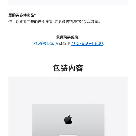
板
-
想购买多件商品？
可
你可以查看完整的送货详情，并更改购物袋中的商品数量。
调
倾
斜
获得购买帮助，
度
立即在线交流
(在
或致电
400-666-8800
。
的
新
支
窗
架
口
包装内容
的
中
分
打
期
开)
付
款
选
项)