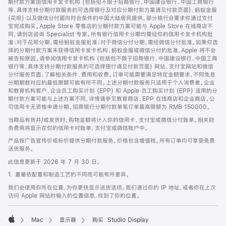
期付款方案由信用卡发卡机构 (包括但不限于招商银行、中国建设银行、中国工商银行
等，具体支持分期付款服务的可选择银行及对应分期付款方案请见付款页面)、蚂蚁金服
(花呗) 以及微信分付面向符合条件的中国大陆居民提供。部分银行会要求你通过支付
宝完成购买。Apple Store 零售店的分期付款方案可能与 Apple Store 在线商店不
同，请到店咨询 Specialist 专家。所有银行信用卡分期均需经你的信用卡发卡机构批
准；对于花呗分期，需经蚂蚁金服批准；对于微信分付分期，需经微信分付批准。如果你选
择的分期付款方案未获得信用卡发卡机构、蚂蚁金服或微信分付的批准，Apple 将不会
被告知原因。请参阅信用卡发卡机构 (包括但不限于招商银行、中国建设银行、中国工商
银行等，具体支持分期付款服务的可选择银行请见付款页面) 网站、支付宝网站和微信
分付服务页面，了解相关条件、费用和收费。订单可能需要满足特定金额要求，不同免息
分期期数对应的最低限额可能有所不同。上述分期付款服务只适用于个人消费者。企业
和教育机构客户、企业员工购买计划 (EPP) 和 Apple 员工购买计划 (EPP) 适用的分
期付款方案可能与上述方案不同，详情请参见教育商店、EPP 在线商店和企业商店。公
司信用卡无资格申请分期。招商银行分期付款单笔订单最高限额为 RMB 150000。
当商品有货并/或发货时，购物金额将计入你的信用卡、支付宝或微信分付账单。相关财
务费用将显示在你的信用卡对账单、支付宝或微信账户中。
产品按广告宣传价或标价提供分期付款服务。价格包含增值税。所有订单均可享受免费
送货服务。
此信息更新于 2026 年 7 月 30 日。
1. 重量依配置和制造工艺的不同而可能有所差异。
我们会使用你所在位置，为你更快显示送货选项。我们通过你的 IP 地址，或者你在上次
访问 Apple 网站时输入的位置信息，找到了你的位置。
Mac
显示器
购买 Studio Display