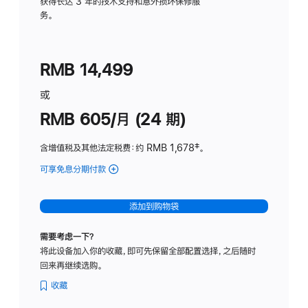
务
获得长达 3 年的技术支持和意外损坏保修服
务。
计
划
(适
RMB 14,499
用
于
或
Studio
RMB 605/月 (24 期)
Display
含增值税及其他法定税费
：约 RMB 1,678
脚
‡。
注
可享免息分期付款
(Studio
Display
-
添加到购物袋
纳
米
需要考虑一下？
纹
将此设备加入你的收藏，即可先保留全部配置选择，之后随时
理
回来再继续选购。
玻
璃
收藏
面