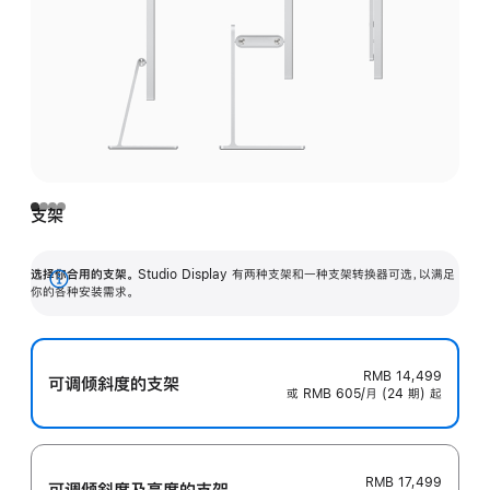
支架
选择你合用的支架。
Studio Display 有两种支架和一种支架转换器可选，以满足
展
你的各种安装需求。
开
RMB 14,499
可调倾斜度的支架
或 RMB 605/月 (24 期) 起
RMB 17,499
可调倾斜度及高‍度的支‍架