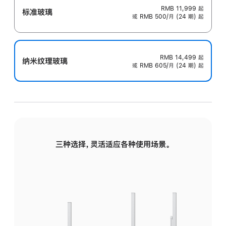
RMB 11,999
起
标准玻璃
或 RMB 500/月 (24 期) 起
RMB 14,499
起
纳米纹理玻璃
或 RMB 605/月 (24 期) 起
三种选择，灵活适应各种使用场景。
标