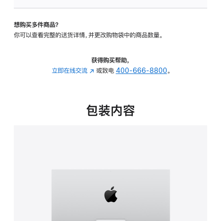
板
-
想购买多件商品？
可
你可以查看完整的送货详情，并更改购物袋中的商品数量。
调
倾
斜
获得购买帮助，
度
立即在线交流
(在
或致电
400-666-8800
。
的
新
支
窗
架
口
包装内容
的
中
分
打
期
开)
付
款
选
项)