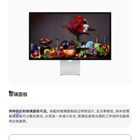
玻璃面板
两种抗反射玻璃面板可选。
标配的玻璃面板经过特别设计，反光率极低。纳米纹理
展
玻璃面板可分散反射光，从而进一步减少反光，即使在高亮光源的工作场所也能保
持出色画质。
开