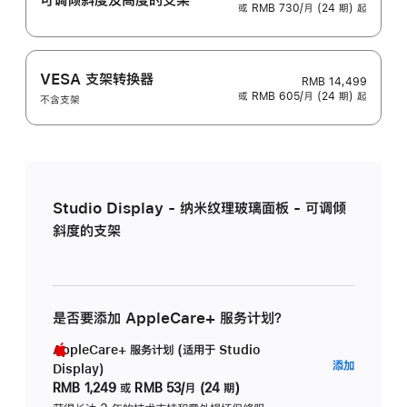
或 RMB 730/月 (24 期) 起
VESA 支架转换器
RMB 14,499
或 RMB 605/月 (24 期) 起
不含支架
Studio Display - 纳米纹理玻璃面板 - 可调倾
斜度的支架
是否要添加 AppleCare+ 服务计划？
AppleCare+ 服务计划 (适用于 Studio
AppleC
添加
Display)
服
RMB 1,249
或
RMB 53/月 (24 期)