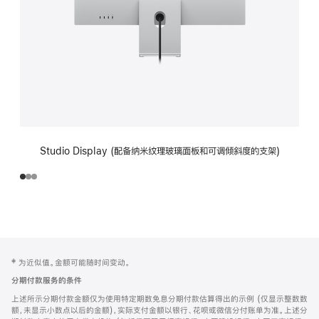
Studio Display (配备纳米纹理玻璃面板和可调倾斜度的支架)
网
脚
‡ 为近似值。金额可能随时间变动。
注
页
分期付款服务的条件
页
上述所示分期付款金额仅为使用特定期数免息分期付款估算得出的示例 (仅显示整数数
脚
额，未显示小数点以后的金额)，实际支付金额以银行、花呗或微信分付账单为准。上述分