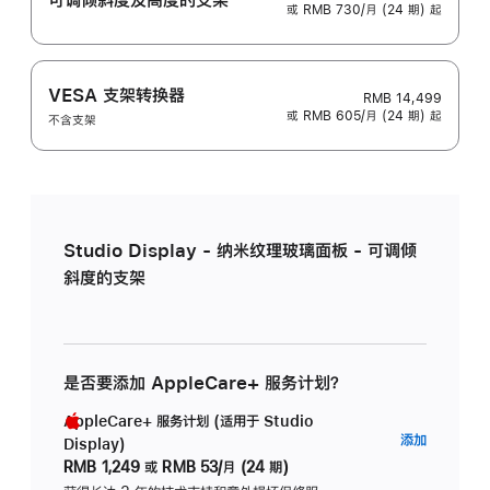
或 RMB 730/月 (24 期) 起
VESA 支架转换器
RMB 14,499
或 RMB 605/月 (24 期) 起
不含支架
Studio Display - 纳米纹理玻璃面板 - 可调倾
斜度的支架
是否要添加 AppleCare+ 服务计划？
AppleCare+ 服务计划 (适用于 Studio
AppleC
添加
Display)
服
RMB 1,249
或
RMB 53/月 (24 期)