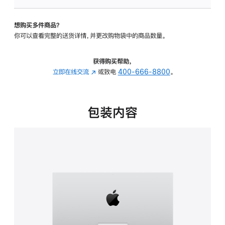
板
-
想购买多件商品？
可
你可以查看完整的送货详情，并更改购物袋中的商品数量。
调
倾
斜
获得购买帮助，
度
立即在线交流
(在
或致电
400-666-8800
。
的
新
支
窗
架
口
包装内容
的
中
分
打
期
开)
付
款
选
项)