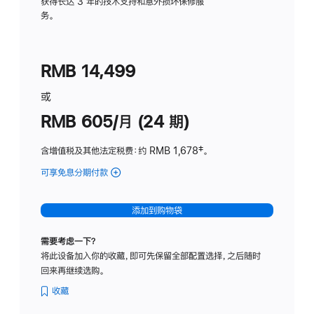
务
获得长达 3 年的技术支持和意外损坏保修服
务。
计
划
(适
RMB 14,499
用
于
或
Studio
RMB 605/月 (24 期)
Display
含增值税及其他法定税费
：约 RMB 1,678
脚
‡。
注
可享免息分期付款
(Studio
Display
-
添加到购物袋
纳
米
需要考虑一下？
纹
将此设备加入你的收藏，即可先保留全部配置选择，之后随时
理
回来再继续选购。
玻
璃
收藏
面