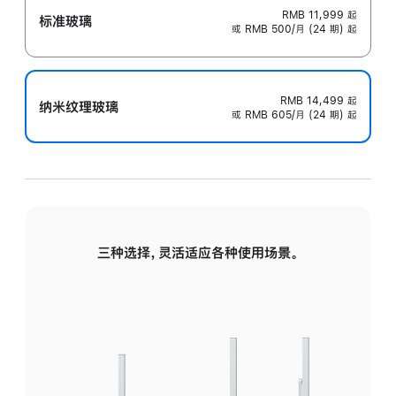
RMB 11,999
起
标准玻璃
或 RMB 500/月 (24 期) 起
RMB 14,499
起
纳米纹理玻璃
或 RMB 605/月 (24 期) 起
三种选择，灵活适应各种使用场景。
标