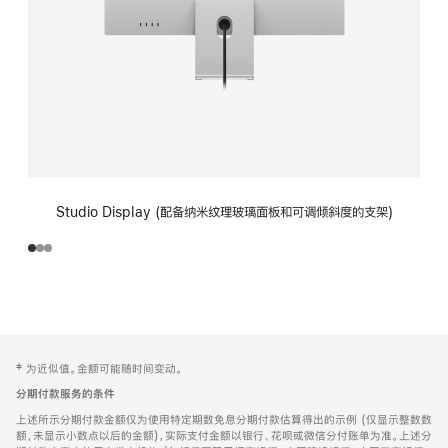
Studio Display (配备纳米纹理玻璃面板和可调倾斜度的支架)
网
脚
‡ 为近似值。金额可能随时间变动。
注
页
分期付款服务的条件
页
上述所示分期付款金额仅为使用特定期数免息分期付款估算得出的示例 (仅显示整数数
脚
额，未显示小数点以后的金额)，实际支付金额以银行、花呗或微信分付账单为准。上述分