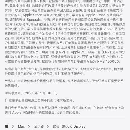
期付款方案由信用卡发卡机构 (包括但不限于招商银行、中国建设银行、中国工商银行
等，具体支持分期付款服务的可选择银行及对应分期付款方案请见付款页面)、蚂蚁金服
(花呗) 以及微信分付面向符合条件的中国大陆居民提供。部分银行会要求你通过支付
宝完成购买。Apple Store 零售店的分期付款方案可能与 Apple Store 在线商店不
同，请到店咨询 Specialist 专家。所有银行信用卡分期均需经你的信用卡发卡机构批
准；对于花呗分期，需经蚂蚁金服批准；对于微信分付分期，需经微信分付批准。如果你选
择的分期付款方案未获得信用卡发卡机构、蚂蚁金服或微信分付的批准，Apple 将不会
被告知原因。请参阅信用卡发卡机构 (包括但不限于招商银行、中国建设银行、中国工商
银行等，具体支持分期付款服务的可选择银行请见付款页面) 网站、支付宝网站和微信
分付服务页面，了解相关条件、费用和收费。订单可能需要满足特定金额要求，不同免息
分期期数对应的最低限额可能有所不同。上述分期付款服务只适用于个人消费者。企业
和教育机构客户、企业员工购买计划 (EPP) 和 Apple 员工购买计划 (EPP) 适用的分
期付款方案可能与上述方案不同，详情请参见教育商店、EPP 在线商店和企业商店。公
司信用卡无资格申请分期。招商银行分期付款单笔订单最高限额为 RMB 150000。
当商品有货并/或发货时，购物金额将计入你的信用卡、支付宝或微信分付账单。相关财
务费用将显示在你的信用卡对账单、支付宝或微信账户中。
产品按广告宣传价或标价提供分期付款服务。价格包含增值税。所有订单均可享受免费
送货服务。
此信息更新于 2026 年 7 月 30 日。
1. 重量依配置和制造工艺的不同而可能有所差异。
我们会使用你所在位置，为你更快显示送货选项。我们通过你的 IP 地址，或者你在上次
访问 Apple 网站时输入的位置信息，找到了你的位置。
Mac
显示器
购买 Studio Display