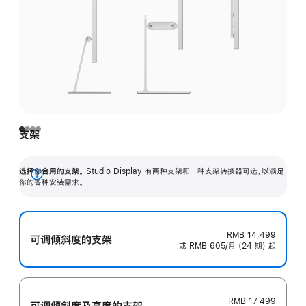
支架
选择你合用的支架。
Studio Display 有两种支架和一种支架转换器可选，以满足
展
你的各种安装需求。
开
RMB 14,499
可调倾斜度的支架
或 RMB 605/月 (24 期) 起
RMB 17,499
可调倾斜度及高‍度的支‍架