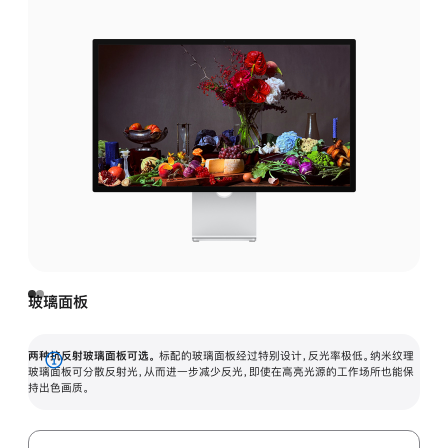
玻璃面板
两种抗反射玻璃面板可选。
标配的玻璃面板经过特别设计，反光率极低。纳米纹理
展
玻璃面板可分散反射光，从而进一步减少反光，即使在高亮光源的工作场所也能保
持出色画质。
开