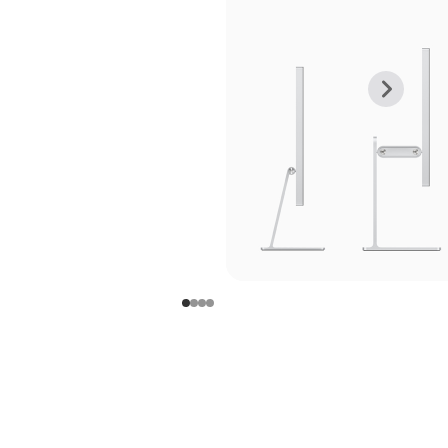
上
下
一
一
张
张
图
图
库
库
图
图
片
片
-
-
支
支
架
架