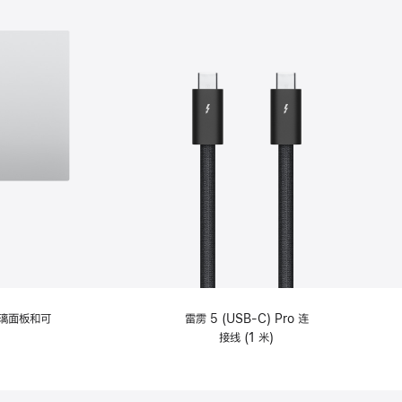
选
项)
理玻璃面板和可
雷雳 5 (USB-C) Pro 连
接线 (1 米)