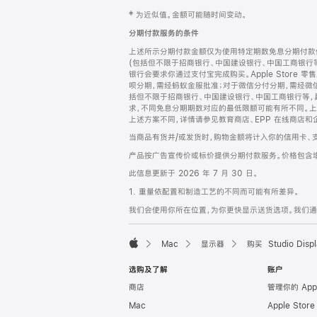
网
脚
‡ 为近似值。金额可能随时间变动。
注
页
分期付款服务的条件
页
上述所示分期付款金额仅为使用特定期数免息分期付款估
脚
(包括但不限于招商银行、中国建设银行、中国工商银行
银行会要求你通过支付宝完成购买。Apple Store 零
呗分期，需经蚂蚁金服批准；对于微信分付分期，需经微信
括但不限于招商银行、中国建设银行、中国工商银行等，
求，不同免息分期期数对应的最低限额可能有所不同。上述分
上述方案不同，详情请参见教育商店、EPP 在线商店和
当商品有货并/或发货时，购物金额将计入你的信用卡、
产品按广告宣传价或标价提供分期付款服务。价格包含
此信息更新于 2026 年 7 月 30 日。
1. 重量依配置和制造工艺的不同而可能有所差异。
我们会使用你所在位置，为你更快显示送货选项。我们通过你
Mac
显示器
购买 Studio Displ
Apple
选购及了解
账户
商店
管理你的 App
Mac
Apple Stor