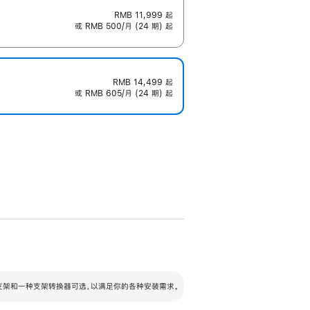
RMB 11,999
起
或 RMB 500/月 (24 期) 起
RMB 14,499
起
或 RMB 605/月 (24 期) 起
配可调倾斜度及高度的支架，额外增加 105
VESA 支架转换器
 有两种支架和一种支架转换器可选，以满足你的各种安装需求。
毫米的高度调节范围。
容的支架 (未随附)