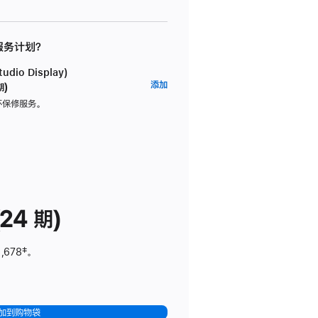
 服务计划？
dio Display)
AppleCare+
添加
期)
服
坏保修服务。
务
计
划
(适
用
于
24 期)
Studio
Display)
,678
脚
‡。
注
加到购物袋