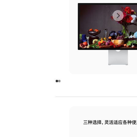
上
下
一
一
张
张
图
图
库
库
图
图
片
片
-
-
玻
玻
璃
璃
三种选择，灵活适应各种使
面
面
板
板