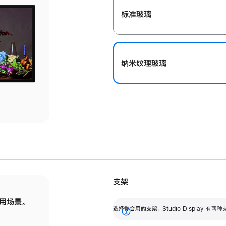
标准玻璃
纳米纹理玻璃
支架
用场景。
标配可调倾斜度的支架，提供 30 度的倾斜度
选
选择你合用的支架。
Studio Display
调节范围。
展