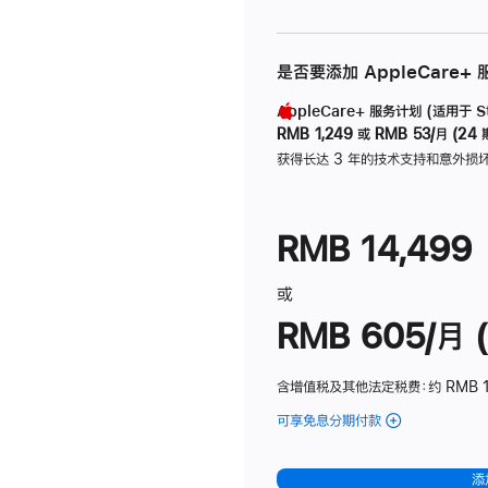
是否要添加 AppleCare+
AppleCare+ 服务计划 (适用于 Stu
RMB 1,249
或
RMB 53/月 (24 
获得长达 3 年的技术支持和意外损
RMB 14,499
或
RMB 605/月 (
含增值税及其他法定税费
：约 RMB 1
可享免息分期付款
(Studio
Display
-
添