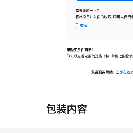
纳
米
需要考虑一下？
纹
将此设备加入你的收藏，即可先保留
理
玻
收藏
璃
面
板
想购买多件商品？
-
你可以查看完整的送货详情，并更改购物袋
可
调
倾
获得购买帮助，
立即在线
斜
度
的
支
架
包装内容
的
分
期
付
款