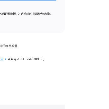
全部配置选择，之后随时回来再继续选购。
中的商品数量。
交流
(在
或致电
400-666-8800。
新
窗
口
中
打
开)