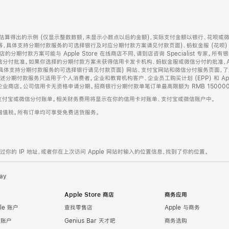
算得出的示例 (仅显示整数数额，未显示小数点以后的金额)，实际支付金额以银行、花呗或
等，具体支持分期付款服务的可选择银行及对应分期付款方案请见付款页面)、蚂蚁金服 (花呗
售店的分期付款方案可能与 Apple Store 在线商店不同，请到店咨询 Specialist 专
分付批准。如果你选择的分期付款方案未获得信用卡发卡机构、蚂蚁金服或微信分付的批准，Ap
具体支持分期付款服务的可选择银行请见付款页面) 网站、支付宝网站和微信分付服务页面，
期付款服务只适用于个人消费者。企业和教育机构客户、企业员工购买计划 (EPP) 和 Appl
企业商店。公司信用卡无资格申请分期。招商银行分期付款单笔订单最高限额为 RMB 150000
支付宝或微信分付账单。相关财务费用将显示在你的信用卡对账单、支付宝或微信账户中。
增值税。所有订单均可享受免费送货服务。
的 IP 地址，或者你在上次访问 Apple 网站时输入的位置信息，找到了你的位置。
ay
Apple Store 商店
商务应用
le 账户
查找零售店
Apple 与商务
e 账户
Genius Bar 天才吧
商务选购