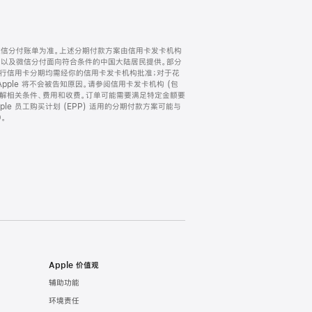
微信分付账单为准。上述分期付款方案由信用卡发卡机构
) 以及微信分付面向符合条件的中国大陆居民提供。部分
家。所有银行信用卡分期均需经你的信用卡发卡机构批准；对于花
ple 将不会被告知原因。请参阅信用卡发卡机构 (包
了解相关条件、费用和收费。订单可能需要满足特定金额要
e 员工购买计划 (EPP) 适用的分期付款方案可能与
。
Apple 价值观
辅助功能
环境责任