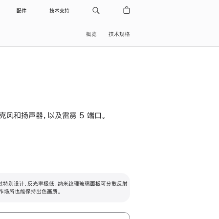
配件
技术支持
概览
技术规格
级麦克风和扬声器，以及雷雳 5 端口。
过特别设计，反光率极低。纳米纹理玻璃面板可分散反射
作场所也能保持出色画质。