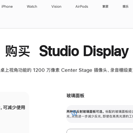
iPhone
Watch
Vision
AirPods
家居
娱乐
购买 Studio Display
桌上视角功能的 1200 万像素 Center Stage 摄像头、录音棚
玻璃面板
，可减少使用
纳米纹理玻璃面板可进一步减少反光，即使在
两种抗反射玻璃面板可选。
标配的玻璃面板经
。
有高亮光源的场所使用，也能保持出色画质。
展
光，从而进一步减少反光，即使在高亮光源的工
开