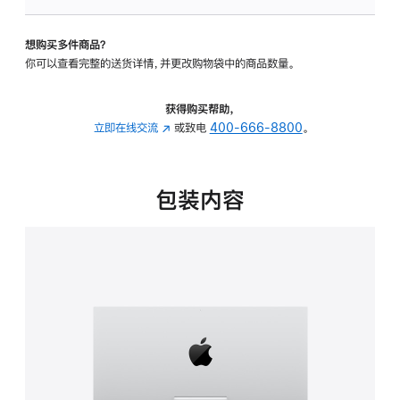
板
-
想购买多件商品？
可
你可以查看完整的送货详情，并更改购物袋中的商品数量。
调
倾
斜
获得购买帮助，
度
立即在线交流
(在
或致电
400-666-8800
。
的
新
支
窗
架
口
包装内容
的
中
分
打
期
开)
付
款
选
项)