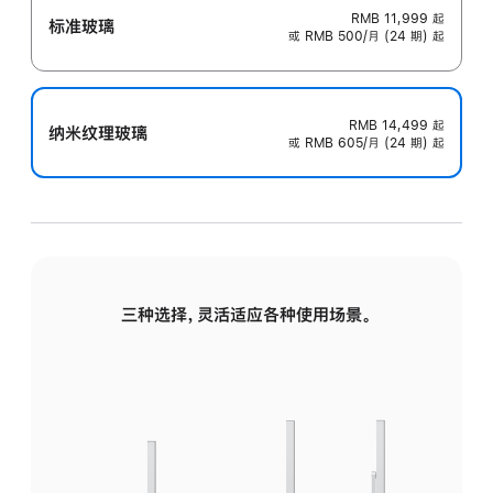
RMB 11,999
起
标准玻璃
或 RMB 500/月 (24 期) 起
RMB 14,499
起
纳米纹理玻璃
或 RMB 605/月 (24 期) 起
三种选择，灵活适应各种使用场景。
标