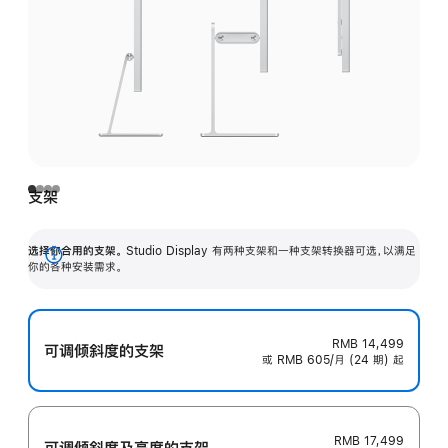
支架
选择你合用的支架。
Studio Display 有两种支架和一种支架转换器可选，以满足
展
你的各种安装需求。
开
RMB 14,499
可调倾斜度的支架
或 RMB 605/月 (24 期) 起
RMB 17,499
可调倾斜度及高‍度的支‍架