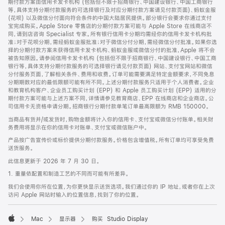
期付款方案由信用卡发卡机构 (包括但不限于招商银行、中国建设银行、中国工商银行
等，具体支持分期付款服务的可选择银行及对应分期付款方案请见付款页面)、蚂蚁金服
(花呗) 以及微信分付面向符合条件的中国大陆居民提供。部分银行会要求你通过支付
宝完成购买。Apple Store 零售店的分期付款方案可能与 Apple Store 在线商店不
同，请到店咨询 Specialist 专家。所有银行信用卡分期均需经你的信用卡发卡机构批
准；对于花呗分期，需经蚂蚁金服批准；对于微信分付分期，需经微信分付批准。如果你选
择的分期付款方案未获得信用卡发卡机构、蚂蚁金服或微信分付的批准，Apple 将不会
被告知原因。请参阅信用卡发卡机构 (包括但不限于招商银行、中国建设银行、中国工商
银行等，具体支持分期付款服务的可选择银行请见付款页面) 网站、支付宝网站和微信
分付服务页面，了解相关条件、费用和收费。订单可能需要满足特定金额要求，不同免息
分期期数对应的最低限额可能有所不同。上述分期付款服务只适用于个人消费者。企业
和教育机构客户、企业员工购买计划 (EPP) 和 Apple 员工购买计划 (EPP) 适用的分
期付款方案可能与上述方案不同，详情请参见教育商店、EPP 在线商店和企业商店。公
司信用卡无资格申请分期。招商银行分期付款单笔订单最高限额为 RMB 150000。
当商品有货并/或发货时，购物金额将计入你的信用卡、支付宝或微信分付账单。相关财
务费用将显示在你的信用卡对账单、支付宝或微信账户中。
产品按广告宣传价或标价提供分期付款服务。价格包含增值税。所有订单均可享受免费
送货服务。
此信息更新于 2026 年 7 月 30 日。
1. 重量依配置和制造工艺的不同而可能有所差异。
我们会使用你所在位置，为你更快显示送货选项。我们通过你的 IP 地址，或者你在上次
访问 Apple 网站时输入的位置信息，找到了你的位置。
Mac
显示器
购买 Studio Display