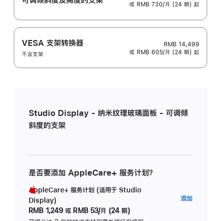
或 RMB 730/月 (24 期) 起
VESA 支架转换器
RMB 14,499
或 RMB 605/月 (24 期) 起
不含支架
Studio Display - 纳米纹理玻璃面板 - 可调倾
斜度的支架
是否要添加 AppleCare+ 服务计划？
AppleCare+ 服务计划 (适用于 Studio
AppleC
添加
Display)
服
RMB 1,249
或
RMB 53/月 (24 期)