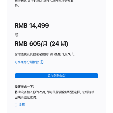
务
获得长达 3 年的技术支持和意外损坏保修服
务。
计
划
(适
RMB 14,499
用
于
或
Studio
RMB 605/月 (24 期)
Display
含增值税及其他法定税费
：约 RMB 1,678
脚
‡。
注
可享免息分期付款
(Studio
Display
-
添加到购物袋
纳
米
需要考虑一下？
纹
将此设备加入你的收藏，即可先保留全部配置选择，之后随时
理
回来再继续选购。
玻
璃
收藏
面