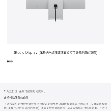
Studio Display (配备纳米纹理玻璃面板和可调倾斜度的支架)
网
脚
‡ 为近似值。金额可能随时间变动。
注
页
分期付款服务的条件
页
上述所示分期付款金额仅为使用特定期数免息分期付款估算得出的示例 (仅显示整数数
脚
额，未显示小数点以后的金额)，实际支付金额以银行、花呗或微信分付账单为准。上述分