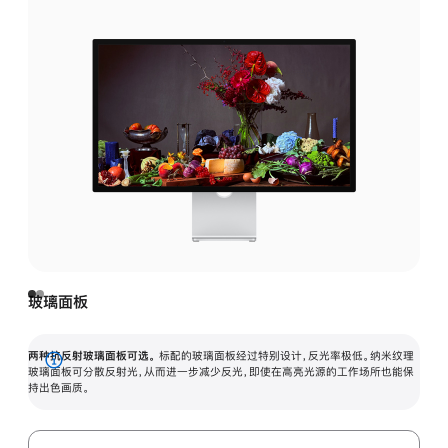
玻璃面板
两种抗反射玻璃面板可选。
标配的玻璃面板经过特别设计，反光率极低。纳米纹理
展
玻璃面板可分散反射光，从而进一步减少反光，即使在高亮光源的工作场所也能保
持出色画质。
开