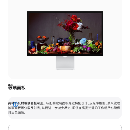
玻璃面板
两种抗反射玻璃面板可选。
标配的玻璃面板经过特别设计，反光率极低。纳米纹理
展
玻璃面板可分散反射光，从而进一步减少反光，即使在高亮光源的工作场所也能保
持出色画质。
开