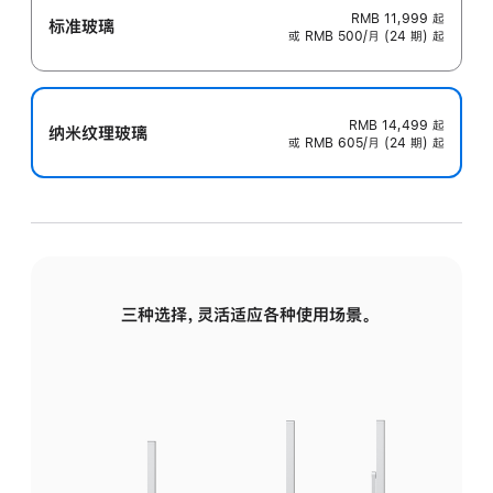
RMB 11,999
起
标准玻璃
或 RMB 500/月 (24 期) 起
RMB 14,499
起
纳米纹理玻璃
或 RMB 605/月 (24 期) 起
三种选择，灵活适应各种使用场景。
标