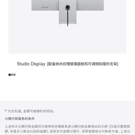
Studio Display (配备纳米纹理玻璃面板和可调倾斜度的支架)
网
脚
‡ 为近似值。金额可能随时间变动。
注
页
分期付款服务的条件
页
上述所示分期付款金额仅为使用特定期数免息分期付款估算得出的示例 (仅显示整数数
脚
额，未显示小数点以后的金额)，实际支付金额以银行、花呗或微信分付账单为准。上述分