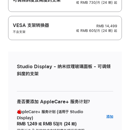
或 RMB 730/月 (24 期) 起
VESA 支架转换器
RMB 14,499
或 RMB 605/月 (24 期) 起
不含支架
Studio Display - 纳米纹理玻璃面板 - 可调倾
斜度的支架
是否要添加 AppleCare+ 服务计划？
AppleCare+ 服务计划 (适用于 Studio
AppleC
添加
Display)
服
RMB 1,249
或
RMB 53/月 (24 期)