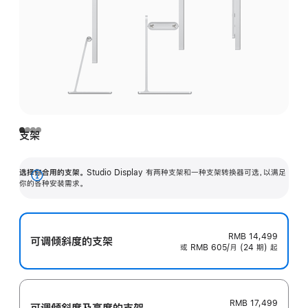
支架
选择你合用的支架。
Studio Display 有两种支架和一种支架转换器可选，以满足
展
你的各种安装需求。
开
RMB 14,499
可调倾斜度的支架
或 RMB 605/月 (24 期) 起
RMB 17,499
可调倾斜度及高‍度的支‍架