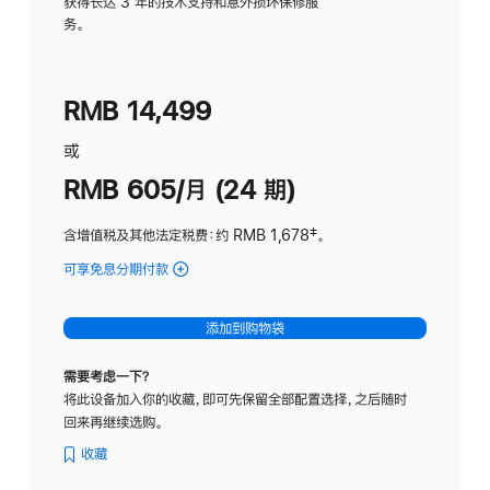
务
获得长达 3 年的技术支持和意外损坏保修服
务。
计
划
(适
RMB 14,499
用
于
或
Studio
RMB 605/月 (24 期)
Display
含增值税及其他法定税费
：约 RMB 1,678
脚
‡。
注
可享免息分期付款
(Studio
Display
-
添加到购物袋
纳
米
需要考虑一下？
纹
将此设备加入你的收藏，即可先保留全部配置选择，之后随时
理
回来再继续选购。
玻
璃
收藏
面