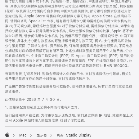
期付款方案由信用卡发卡机构 (包括但不限于招商银行、中国建设银行、中国工商银行
等，具体支持分期付款服务的可选择银行及对应分期付款方案请见付款页面)、蚂蚁金服
(花呗) 以及微信分付面向符合条件的中国大陆居民提供。部分银行会要求你通过支付
宝完成购买。Apple Store 零售店的分期付款方案可能与 Apple Store 在线商店不
同，请到店咨询 Specialist 专家。所有银行信用卡分期均需经你的信用卡发卡机构批
准；对于花呗分期，需经蚂蚁金服批准；对于微信分付分期，需经微信分付批准。如果你选
择的分期付款方案未获得信用卡发卡机构、蚂蚁金服或微信分付的批准，Apple 将不会
被告知原因。请参阅信用卡发卡机构 (包括但不限于招商银行、中国建设银行、中国工商
银行等，具体支持分期付款服务的可选择银行请见付款页面) 网站、支付宝网站和微信
分付服务页面，了解相关条件、费用和收费。订单可能需要满足特定金额要求，不同免息
分期期数对应的最低限额可能有所不同。上述分期付款服务只适用于个人消费者。企业
和教育机构客户、企业员工购买计划 (EPP) 和 Apple 员工购买计划 (EPP) 适用的分
期付款方案可能与上述方案不同，详情请参见教育商店、EPP 在线商店和企业商店。公
司信用卡无资格申请分期。招商银行分期付款单笔订单最高限额为 RMB 150000。
当商品有货并/或发货时，购物金额将计入你的信用卡、支付宝或微信分付账单。相关财
务费用将显示在你的信用卡对账单、支付宝或微信账户中。
产品按广告宣传价或标价提供分期付款服务。价格包含增值税。所有订单均可享受免费
送货服务。
此信息更新于 2026 年 7 月 30 日。
1. 重量依配置和制造工艺的不同而可能有所差异。
我们会使用你所在位置，为你更快显示送货选项。我们通过你的 IP 地址，或者你在上次
访问 Apple 网站时输入的位置信息，找到了你的位置。
Mac
显示器
购买 Studio Display