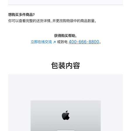
板
-
想购买多件商品？
可
你可以查看完整的送货详情，并更改购物袋中的商品数量。
调
倾
斜
获得购买帮助，
度
立即在线交流
(在
或致电
400-666-8800
。
的
新
支
窗
架
口
包装内容
的
中
分
打
期
开)
付
款
选
项)