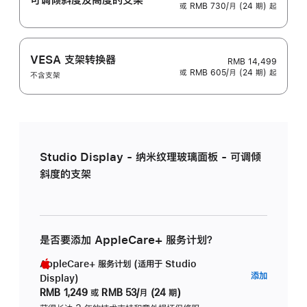
或 RMB 730/月 (24 期) 起
VESA 支架转换器
RMB 14,499
或 RMB 605/月 (24 期) 起
不含支架
Studio Display - 纳米纹理玻璃面板 - 可调倾
斜度的支架
是否要添加 AppleCare+ 服务计划？
AppleCare+ 服务计划 (适用于 Studio
AppleC
添加
Display)
服
RMB 1,249
或
RMB 53/月 (24 期)