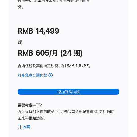
务
获得长达 3 年的技术支持和意外损坏保修服
务。
计
划
(适
RMB 14,499
用
于
或
Studio
RMB 605/月 (24 期)
Display
含增值税及其他法定税费
：约 RMB 1,678
脚
‡。
注
可享免息分期付款
(Studio
Display
-
添加到购物袋
纳
米
需要考虑一下？
纹
将此设备加入你的收藏，即可先保留全部配置选择，之后随时
理
回来再继续选购。
玻
璃
收藏
面