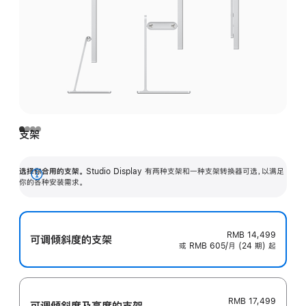
支架
选择你合用的支架。
Studio Display 有两种支架和一种支架转换器可选，以满足
展
你的各种安装需求。
开
RMB 14,499
可调倾斜度的支架
或 RMB 605/月 (24 期) 起
RMB 17,499
可调倾斜度及高‍度的支‍架