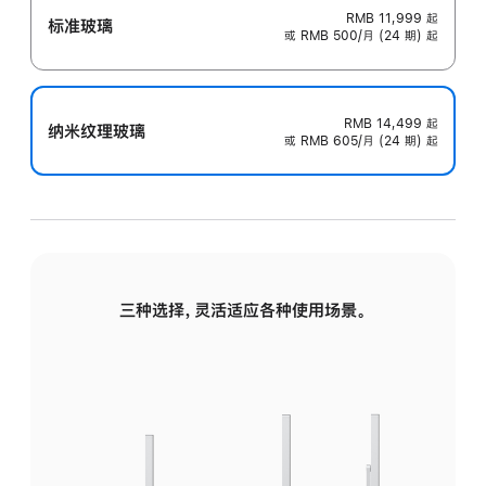
RMB 11,999
起
标准玻璃
或 RMB 500/月 (24 期) 起
RMB 14,499
起
纳米纹理玻璃
或 RMB 605/月 (24 期) 起
三种选择，灵活适应各种使用场景。
标