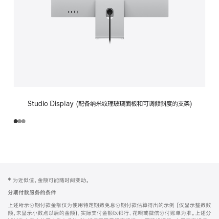
Studio Display (配备纳米纹理玻璃面板和可调倾斜度的支架)
网
脚
‡ 为近似值。金额可能随时间变动。
注
页
分期付款服务的条件
页
上述所示分期付款金额仅为使用特定期数免息分期付款估算得出的示例 (仅显示整数数
脚
额，未显示小数点以后的金额)，实际支付金额以银行、花呗或微信分付账单为准。上述分