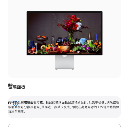
玻璃面板
两种抗反射玻璃面板可选。
标配的玻璃面板经过特别设计，反光率极低。纳米纹理
展
玻璃面板可分散反射光，从而进一步减少反光，即使在高亮光源的工作场所也能保
持出色画质。
开