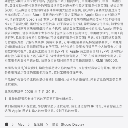
期付款方案由信用卡发卡机构 (包括但不限于招商银行、中国建设银行、中国工商银行
等，具体支持分期付款服务的可选择银行及对应分期付款方案请见付款页面)、蚂蚁金服
(花呗) 以及微信分付面向符合条件的中国大陆居民提供。部分银行会要求你通过支付
宝完成购买。Apple Store 零售店的分期付款方案可能与 Apple Store 在线商店不
同，请到店咨询 Specialist 专家。所有银行信用卡分期均需经你的信用卡发卡机构批
准；对于花呗分期，需经蚂蚁金服批准；对于微信分付分期，需经微信分付批准。如果你选
择的分期付款方案未获得信用卡发卡机构、蚂蚁金服或微信分付的批准，Apple 将不会
被告知原因。请参阅信用卡发卡机构 (包括但不限于招商银行、中国建设银行、中国工商
银行等，具体支持分期付款服务的可选择银行请见付款页面) 网站、支付宝网站和微信
分付服务页面，了解相关条件、费用和收费。订单可能需要满足特定金额要求，不同免息
分期期数对应的最低限额可能有所不同。上述分期付款服务只适用于个人消费者。企业
和教育机构客户、企业员工购买计划 (EPP) 和 Apple 员工购买计划 (EPP) 适用的分
期付款方案可能与上述方案不同，详情请参见教育商店、EPP 在线商店和企业商店。公
司信用卡无资格申请分期。招商银行分期付款单笔订单最高限额为 RMB 150000。
当商品有货并/或发货时，购物金额将计入你的信用卡、支付宝或微信分付账单。相关财
务费用将显示在你的信用卡对账单、支付宝或微信账户中。
产品按广告宣传价或标价提供分期付款服务。价格包含增值税。所有订单均可享受免费
送货服务。
此信息更新于 2026 年 7 月 30 日。
1. 重量依配置和制造工艺的不同而可能有所差异。
我们会使用你所在位置，为你更快显示送货选项。我们通过你的 IP 地址，或者你在上次
访问 Apple 网站时输入的位置信息，找到了你的位置。
Mac
显示器
购买 Studio Display