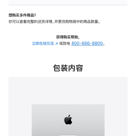
板
-
想购买多件商品？
可
你可以查看完整的送货详情，并更改购物袋中的商品数量。
调
倾
斜
获得购买帮助，
度
立即在线交流
(在
或致电
400-666-8800
。
的
新
支
窗
架
口
包装内容
的
中
分
打
期
开)
付
款
选
项)