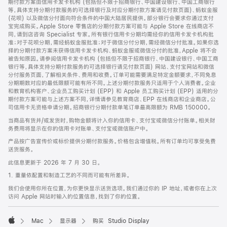
期付款方案由信用卡发卡机构 (包括但不限于招商银行、中国建设银行、中国工商银行
等，具体支持分期付款服务的可选择银行及对应分期付款方案请见付款页面)、蚂蚁金服
(花呗) 以及微信分付面向符合条件的中国大陆居民提供。部分银行会要求你通过支付
宝完成购买。Apple Store 零售店的分期付款方案可能与 Apple Store 在线商店不
同，请到店咨询 Specialist 专家。所有银行信用卡分期均需经你的信用卡发卡机构批
准；对于花呗分期，需经蚂蚁金服批准；对于微信分付分期，需经微信分付批准。如果你选
择的分期付款方案未获得信用卡发卡机构、蚂蚁金服或微信分付的批准，Apple 将不会
被告知原因。请参阅信用卡发卡机构 (包括但不限于招商银行、中国建设银行、中国工商
银行等，具体支持分期付款服务的可选择银行请见付款页面) 网站、支付宝网站和微信
分付服务页面，了解相关条件、费用和收费。订单可能需要满足特定金额要求，不同免息
分期期数对应的最低限额可能有所不同。上述分期付款服务只适用于个人消费者。企业
和教育机构客户、企业员工购买计划 (EPP) 和 Apple 员工购买计划 (EPP) 适用的分
期付款方案可能与上述方案不同，详情请参见教育商店、EPP 在线商店和企业商店。公
司信用卡无资格申请分期。招商银行分期付款单笔订单最高限额为 RMB 150000。
当商品有货并/或发货时，购物金额将计入你的信用卡、支付宝或微信分付账单。相关财
务费用将显示在你的信用卡对账单、支付宝或微信账户中。
产品按广告宣传价或标价提供分期付款服务。价格包含增值税。所有订单均可享受免费
送货服务。
此信息更新于 2026 年 7 月 30 日。
1. 重量依配置和制造工艺的不同而可能有所差异。
我们会使用你所在位置，为你更快显示送货选项。我们通过你的 IP 地址，或者你在上次
访问 Apple 网站时输入的位置信息，找到了你的位置。
Mac
显示器
购买 Studio Display