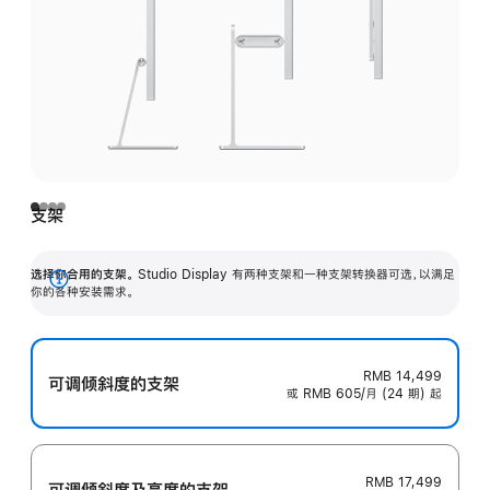
支架
选择你合用的支架。
Studio Display 有两种支架和一种支架转换器可选，以满足
展
你的各种安装需求。
开
RMB 14,499
可调倾斜度的支架
或 RMB 605/月 (24 期) 起
RMB 17,499
可调倾斜度及高‍度的支‍架