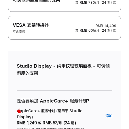
或 RMB 730/月 (24 期) 起
VESA 支架转换器
RMB 14,499
或 RMB 605/月 (24 期) 起
不含支架
Studio Display - 纳米纹理玻璃面板 - 可调倾
斜度的支架
是否要添加 AppleCare+ 服务计划？
AppleCare+ 服务计划 (适用于 Studio
AppleC
添加
Display)
服
RMB 1,249
或
RMB 53/月 (24 期)