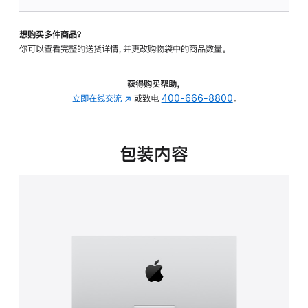
板
-
想购买多件商品？
可
你可以查看完整的送货详情，并更改购物袋中的商品数量。
调
倾
斜
获得购买帮助，
度
立即在线交流
(在
或致电
400-666-8800
。
的
新
支
窗
架
口
包装内容
的
中
分
打
期
开)
付
款
选
项)