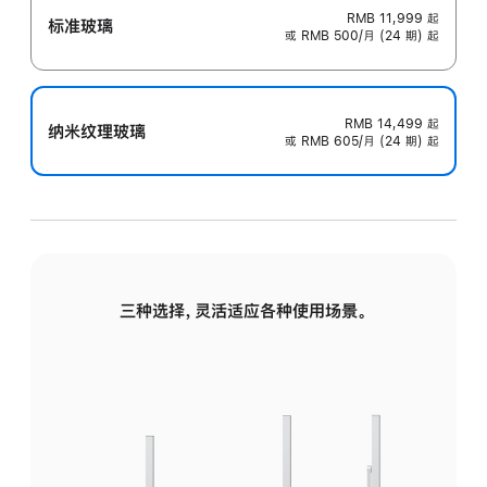
RMB 11,999
起
标准玻璃
或 RMB 500/月 (24 期) 起
RMB 14,499
起
纳米纹理玻璃
或 RMB 605/月 (24 期) 起
三种选择，灵活适应各种使用场景。
标