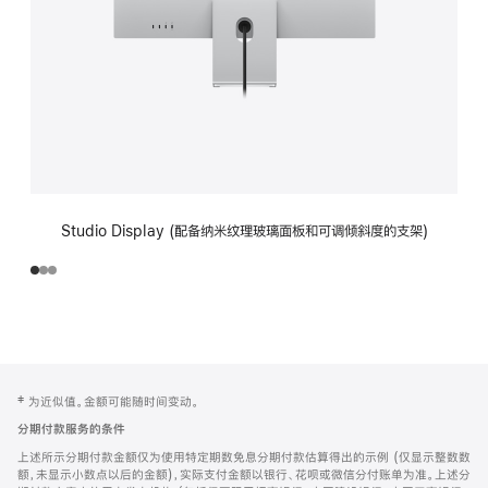
Studio Display (配备纳米纹理玻璃面板和可调倾斜度的支架)
网
脚
‡ 为近似值。金额可能随时间变动。
注
页
分期付款服务的条件
页
上述所示分期付款金额仅为使用特定期数免息分期付款估算得出的示例 (仅显示整数数
脚
额，未显示小数点以后的金额)，实际支付金额以银行、花呗或微信分付账单为准。上述分