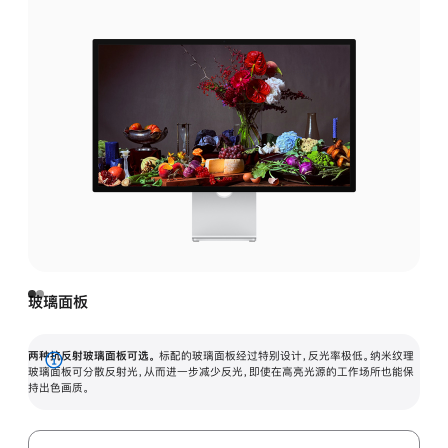
玻璃面板
两种抗反射玻璃面板可选。
标配的玻璃面板经过特别设计，反光率极低。纳米纹理
展
玻璃面板可分散反射光，从而进一步减少反光，即使在高亮光源的工作场所也能保
持出色画质。
开