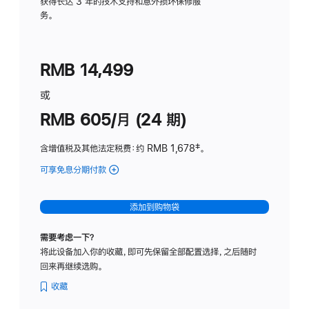
务
获得长达 3 年的技术支持和意外损坏保修服
务。
计
划
(适
RMB 14,499
用
于
或
Studio
RMB 605/月 (24 期)
Display
含增值税及其他法定税费
：约 RMB 1,678
脚
‡。
注
可享免息分期付款
(Studio
Display
-
添加到购物袋
纳
米
需要考虑一下？
纹
将此设备加入你的收藏，即可先保留全部配置选择，之后随时
理
回来再继续选购。
玻
璃
收藏
面