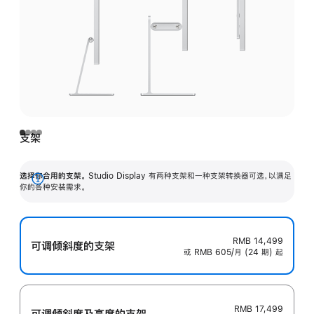
支架
选择你合用的支架。
Studio Display 有两种支架和一种支架转换器可选，以满足
展
你的各种安装需求。
开
RMB 14,499
可调倾斜度的支架
或 RMB 605/月 (24 期) 起
RMB 17,499
可调倾斜度及高‍度的支‍架