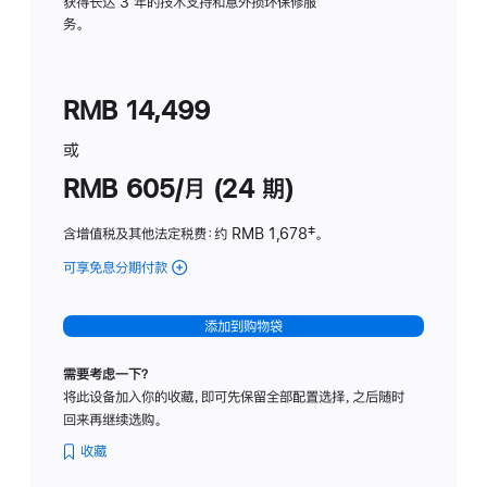
务
获得长达 3 年的技术支持和意外损坏保修服
务。
计
划
(适
RMB 14,499
用
于
或
Studio
RMB 605/月 (24 期)
Display
含增值税及其他法定税费
：约 RMB 1,678
脚
‡。
注
可享免息分期付款
(Studio
Display
-
添加到购物袋
纳
米
需要考虑一下？
纹
将此设备加入你的收藏，即可先保留全部配置选择，之后随时
理
回来再继续选购。
玻
璃
收藏
面