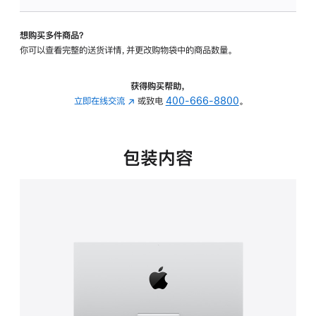
板
-
想购买多件商品？
可
你可以查看完整的送货详情，并更改购物袋中的商品数量。
调
倾
斜
获得购买帮助，
度
立即在线交流
(在
或致电
400-666-8800
。
的
新
支
窗
架
口
包装内容
的
中
分
打
期
开)
付
款
选
项)