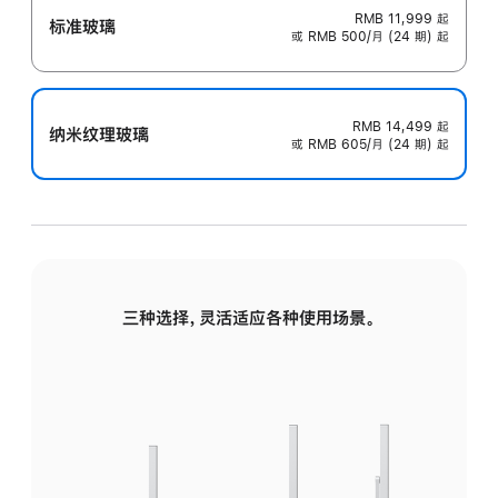
RMB 11,999
起
标准玻璃
或 RMB 500/月 (24 期) 起
RMB 14,499
起
纳米纹理玻璃
或 RMB 605/月 (24 期) 起
三种选择，灵活适应各种使用场景。
标