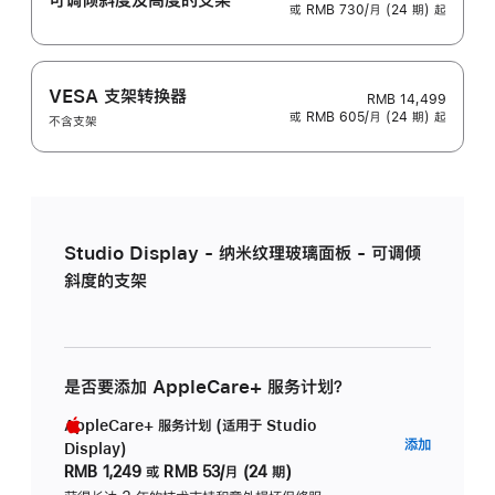
或 RMB 730/月 (24 期) 起
VESA 支架转换器
RMB 14,499
或 RMB 605/月 (24 期) 起
不含支架
Studio Display - 纳米纹理玻璃面板 - 可调倾
斜度的支架
是否要添加 AppleCare+ 服务计划？
AppleCare+ 服务计划 (适用于 Studio
AppleC
添加
Display)
服
RMB 1,249
或
RMB 53/月 (24 期)