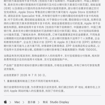
期付款方案由信用卡发卡机构 (包括但不限于招商银行、中国建设银行、中国工商银行
等，具体支持分期付款服务的可选择银行及对应分期付款方案请见付款页面)、蚂蚁金服
(花呗) 以及微信分付面向符合条件的中国大陆居民提供。部分银行会要求你通过支付
宝完成购买。Apple Store 零售店的分期付款方案可能与 Apple Store 在线商店不
同，请到店咨询 Specialist 专家。所有银行信用卡分期均需经你的信用卡发卡机构批
准；对于花呗分期，需经蚂蚁金服批准；对于微信分付分期，需经微信分付批准。如果你选
择的分期付款方案未获得信用卡发卡机构、蚂蚁金服或微信分付的批准，Apple 将不会
被告知原因。请参阅信用卡发卡机构 (包括但不限于招商银行、中国建设银行、中国工商
银行等，具体支持分期付款服务的可选择银行请见付款页面) 网站、支付宝网站和微信
分付服务页面，了解相关条件、费用和收费。订单可能需要满足特定金额要求，不同免息
分期期数对应的最低限额可能有所不同。上述分期付款服务只适用于个人消费者。企业
和教育机构客户、企业员工购买计划 (EPP) 和 Apple 员工购买计划 (EPP) 适用的分
期付款方案可能与上述方案不同，详情请参见教育商店、EPP 在线商店和企业商店。公
司信用卡无资格申请分期。招商银行分期付款单笔订单最高限额为 RMB 150000。
当商品有货并/或发货时，购物金额将计入你的信用卡、支付宝或微信分付账单。相关财
务费用将显示在你的信用卡对账单、支付宝或微信账户中。
产品按广告宣传价或标价提供分期付款服务。价格包含增值税。所有订单均可享受免费
送货服务。
此信息更新于 2026 年 7 月 30 日。
1. 重量依配置和制造工艺的不同而可能有所差异。
我们会使用你所在位置，为你更快显示送货选项。我们通过你的 IP 地址，或者你在上次
访问 Apple 网站时输入的位置信息，找到了你的位置。
Mac
显示器
购买 Studio Display