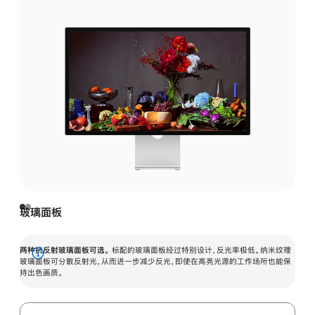
玻璃面板
两种抗反射玻璃面板可选。
标配的玻璃面板经过特别设计，反光率极低。纳米纹理
展
玻璃面板可分散反射光，从而进一步减少反光，即使在高亮光源的工作场所也能保
持出色画质。
开