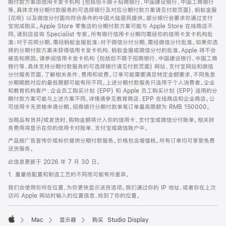
期付款方案由信用卡发卡机构 (包括但不限于招商银行、中国建设银行、中国工商银行
等，具体支持分期付款服务的可选择银行及对应分期付款方案请见付款页面)、蚂蚁金服
(花呗) 以及微信分付面向符合条件的中国大陆居民提供。部分银行会要求你通过支付
宝完成购买。Apple Store 零售店的分期付款方案可能与 Apple Store 在线商店不
同，请到店咨询 Specialist 专家。所有银行信用卡分期均需经你的信用卡发卡机构批
准；对于花呗分期，需经蚂蚁金服批准；对于微信分付分期，需经微信分付批准。如果你选
择的分期付款方案未获得信用卡发卡机构、蚂蚁金服或微信分付的批准，Apple 将不会
被告知原因。请参阅信用卡发卡机构 (包括但不限于招商银行、中国建设银行、中国工商
银行等，具体支持分期付款服务的可选择银行请见付款页面) 网站、支付宝网站和微信
分付服务页面，了解相关条件、费用和收费。订单可能需要满足特定金额要求，不同免息
分期期数对应的最低限额可能有所不同。上述分期付款服务只适用于个人消费者。企业
和教育机构客户、企业员工购买计划 (EPP) 和 Apple 员工购买计划 (EPP) 适用的分
期付款方案可能与上述方案不同，详情请参见教育商店、EPP 在线商店和企业商店。公
司信用卡无资格申请分期。招商银行分期付款单笔订单最高限额为 RMB 150000。
当商品有货并/或发货时，购物金额将计入你的信用卡、支付宝或微信分付账单。相关财
务费用将显示在你的信用卡对账单、支付宝或微信账户中。
产品按广告宣传价或标价提供分期付款服务。价格包含增值税。所有订单均可享受免费
送货服务。
此信息更新于 2026 年 7 月 30 日。
1. 重量依配置和制造工艺的不同而可能有所差异。
我们会使用你所在位置，为你更快显示送货选项。我们通过你的 IP 地址，或者你在上次
访问 Apple 网站时输入的位置信息，找到了你的位置。
Mac
显示器
购买 Studio Display