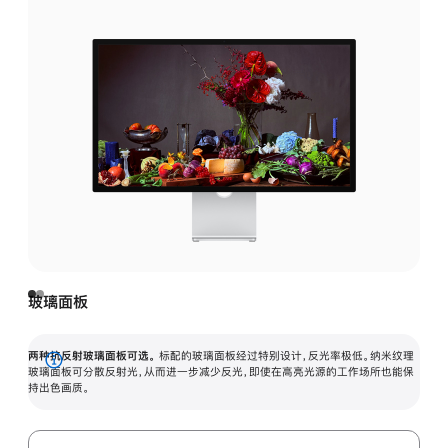
玻璃面板
两种抗反射玻璃面板可选。
标配的玻璃面板经过特别设计，反光率极低。纳米纹理
展
玻璃面板可分散反射光，从而进一步减少反光，即使在高亮光源的工作场所也能保
持出色画质。
开