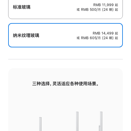
RMB 11,999
起
标准玻璃
或 RMB 500/月 (24 期) 起
RMB 14,499
起
纳米纹理玻璃
或 RMB 605/月 (24 期) 起
三种选择，灵活适应各种使用场景。
标