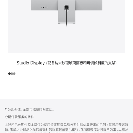
Studio Display (配备纳米纹理玻璃面板和可调倾斜度的支架)
网
脚
‡ 为近似值。金额可能随时间变动。
注
页
分期付款服务的条件
页
上述所示分期付款金额仅为使用特定期数免息分期付款估算得出的示例 (仅显示整数数
脚
额，未显示小数点以后的金额)，实际支付金额以银行、花呗或微信分付账单为准。上述分