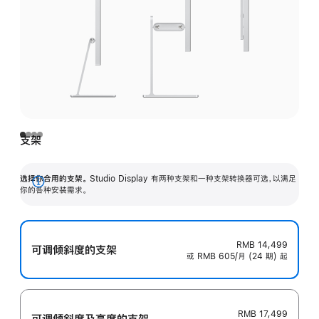
支架
选择你合用的支架。
Studio Display 有两种支架和一种支架转换器可选，以满足
展
你的各种安装需求。
开
RMB 14,499
可调倾斜度的支架
或 RMB 605/月 (24 期) 起
RMB 17,499
可调倾斜度及高‍度的支‍架