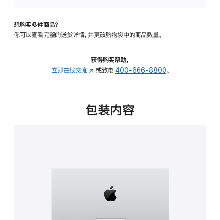
板
-
想购买多件商品？
可
你可以查看完整的送货详情，并更改购物袋中的商品数量。
调
倾
斜
获得购买帮助，
度
立即在线交流
(在
或致电
400-666-8800
。
的
新
支
窗
架
口
包装内容
的
中
分
打
期
开)
付
款
选
项)