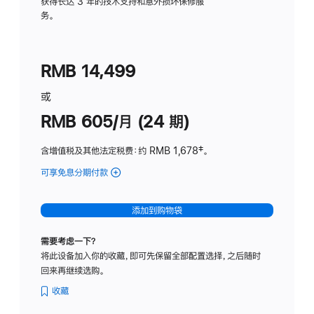
务
获得长达 3 年的技术支持和意外损坏保修服
务。
计
划
(适
RMB 14,499
用
于
或
Studio
RMB 605/月 (24 期)
Display
含增值税及其他法定税费
：约 RMB 1,678
脚
‡。
注
可享免息分期付款
(Studio
Display
-
添加到购物袋
纳
米
需要考虑一下？
纹
将此设备加入你的收藏，即可先保留全部配置选择，之后随时
理
回来再继续选购。
玻
璃
收藏
面