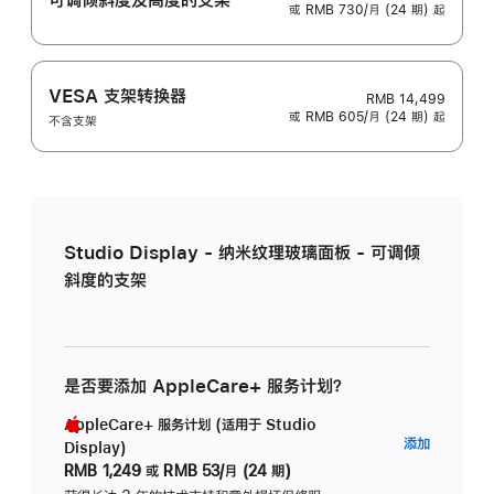
或 RMB 730/月 (24 期) 起
VESA 支架转换器
RMB 14,499
或 RMB 605/月 (24 期) 起
不含支架
Studio Display - 纳米纹理玻璃面板 - 可调倾
斜度的支架
是否要添加 AppleCare+ 服务计划？
AppleCare+ 服务计划 (适用于 Studio
AppleC
添加
Display)
服
RMB 1,249
或
RMB 53/月 (24 期)