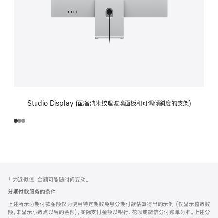
Studio Display (配备纳米纹理玻璃面板和可调倾斜度的支架)
网
脚
‡ 为近似值。金额可能随时间变动。
注
页
分期付款服务的条件
页
上述所示分期付款金额仅为使用特定期数免息分期付款估算得出的示例 (仅显示整数数
脚
额，未显示小数点以后的金额)，实际支付金额以银行、花呗或微信分付账单为准。上述分