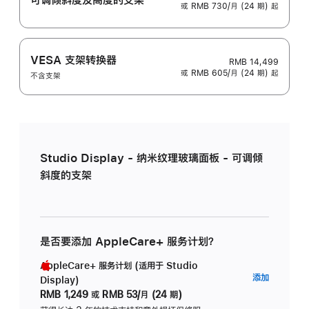
或 RMB 730/月 (24 期) 起
VESA 支架转换器
RMB 14,499
或 RMB 605/月 (24 期) 起
不含支架
Studio Display - 纳米纹理玻璃面板 - 可调倾
斜度的支架
是否要添加 AppleCare+ 服务计划？
AppleCare+ 服务计划 (适用于 Studio
AppleC
添加
Display)
服
RMB 1,249
或
RMB 53/月 (24 期)