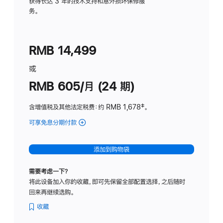
务
获得长达 3 年的技术支持和意外损坏保修服
务。
计
划
(适
RMB 14,499
用
于
或
Studio
RMB 605/月 (24 期)
Display
含增值税及其他法定税费
：约 RMB 1,678
脚
‡。
注
可享免息分期付款
(Studio
Display
-
添加到购物袋
纳
米
需要考虑一下？
纹
将此设备加入你的收藏，即可先保留全部配置选择，之后随时
理
回来再继续选购。
玻
璃
收藏
面