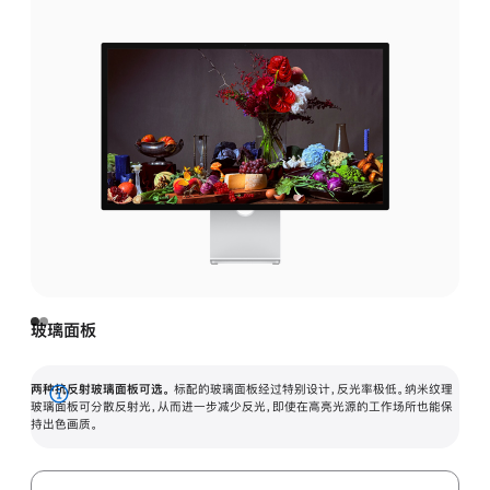
玻璃面板
两种抗反射玻璃面板可选。
标配的玻璃面板经过特别设计，反光率极低。纳米纹理
展
玻璃面板可分散反射光，从而进一步减少反光，即使在高亮光源的工作场所也能保
持出色画质。
开