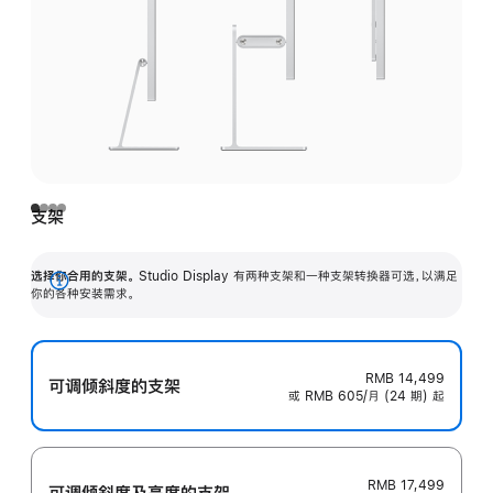
支架
选择你合用的支架。
Studio Display 有两种支架和一种支架转换器可选，以满足
展
你的各种安装需求。
开
RMB 14,499
可调倾斜度的支架
或 RMB 605/月 (24 期) 起
RMB 17,499
可调倾斜度及高‍度的支‍架