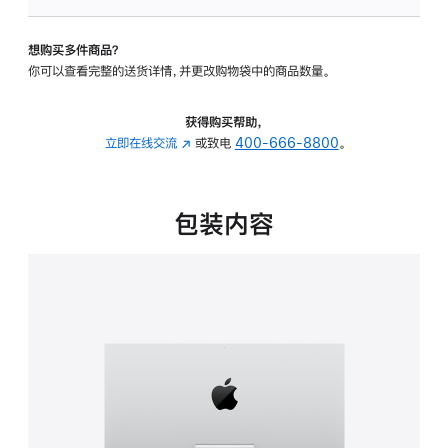
板
-
想购买多件商品？
可
你可以查看完整的送货详情，并更改购物袋中的商品数量。
调
倾
斜
获得购买帮助，
度
立即在线交流
(在
或致电
400-666-8800
。
的
新
支
窗
架
口
包装内容
的
中
分
打
期
开)
付
款
选
项)