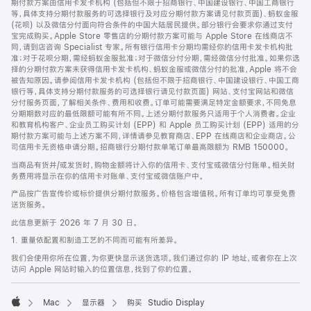
期付款方案由信用卡发卡机构 (包括但不限于招商银行、中国建设银行、中国工商银行
等，具体支持分期付款服务的可选择银行及对应分期付款方案请见付款页面)、蚂蚁金服
(花呗) 以及微信分付面向符合条件的中国大陆居民提供。部分银行会要求你通过支付
宝完成购买。Apple Store 零售店的分期付款方案可能与 Apple Store 在线商店不
同，请到店咨询 Specialist 专家。所有银行信用卡分期均需经你的信用卡发卡机构批
准；对于花呗分期，需经蚂蚁金服批准；对于微信分付分期，需经微信分付批准。如果你选
择的分期付款方案未获得信用卡发卡机构、蚂蚁金服或微信分付的批准，Apple 将不会
被告知原因。请参阅信用卡发卡机构 (包括但不限于招商银行、中国建设银行、中国工商
银行等，具体支持分期付款服务的可选择银行请见付款页面) 网站、支付宝网站和微信
分付服务页面，了解相关条件、费用和收费。订单可能需要满足特定金额要求，不同免息
分期期数对应的最低限额可能有所不同。上述分期付款服务只适用于个人消费者。企业
和教育机构客户、企业员工购买计划 (EPP) 和 Apple 员工购买计划 (EPP) 适用的分
期付款方案可能与上述方案不同，详情请参见教育商店、EPP 在线商店和企业商店。公
司信用卡无资格申请分期。招商银行分期付款单笔订单最高限额为 RMB 150000。
当商品有货并/或发货时，购物金额将计入你的信用卡、支付宝或微信分付账单。相关财
务费用将显示在你的信用卡对账单、支付宝或微信账户中。
产品按广告宣传价或标价提供分期付款服务。价格包含增值税。所有订单均可享受免费
送货服务。
此信息更新于 2026 年 7 月 30 日。
1. 重量依配置和制造工艺的不同而可能有所差异。
我们会使用你所在位置，为你更快显示送货选项。我们通过你的 IP 地址，或者你在上次
访问 Apple 网站时输入的位置信息，找到了你的位置。
Mac
显示器
购买 Studio Display