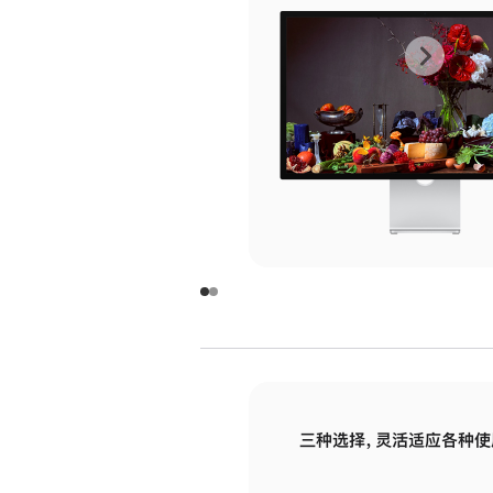
上
下
一
一
张
张
图
图
库
库
图
图
片
片
-
-
玻
玻
璃
璃
三种选择，灵活适应各种使
面
面
板
板