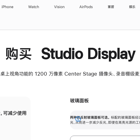
iPhone
Watch
Vision
AirPods
家居
娱乐
购买 Studio Display
桌上视角功能的 1200 万像素 Center Stage 摄像头、录音棚
玻璃面板
，可减少使用
纳米纹理玻璃面板可进一步减少反光，即使在
两种抗反射玻璃面板可选。
标配的玻璃面板经
。
有高亮光源的场所使用，也能保持出色画质。
展
光，从而进一步减少反光，即使在高亮光源的工
开