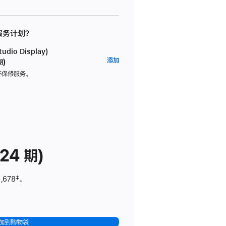
 服务计划？
dio Display)
AppleCare+
添加
期)
服
坏保修服务。
务
计
划
(适
用
于
24 期)
Studio
Display)
,678
脚
‡。
注
加到购物袋