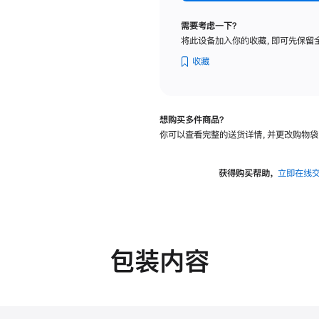
纳
米
需要考虑一下？
纹
将此设备加入你的收藏，即可先保留
理
玻
收藏
璃
面
板
想购买多件商品？
-
你可以查看完整的送货详情，并更改购物袋
可
调
倾
获得购买帮助，
立即在线
斜
度
的
支
架
包装内容
的
分
期
付
款