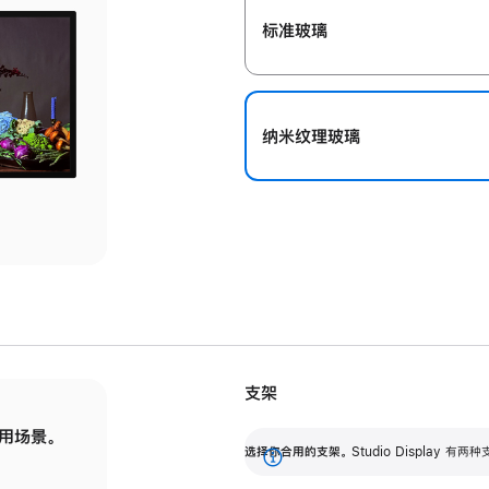
标准玻璃
纳米纹理玻璃
支架
用场景。
标配可调倾斜度的支架，提供 30 度的倾斜度
选
选择你合用的支架。
Studio Display
调节范围。
展