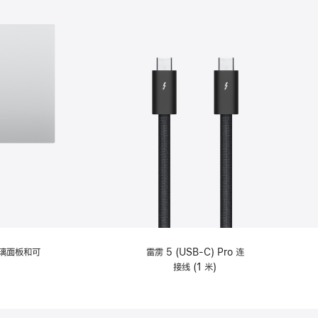
选
项)
理玻璃面板和可
雷雳 5 (USB-C) Pro 连
接线 (1 米)