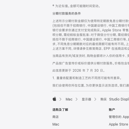
网
脚
‡ 为近似值。金额可能随时间变动。
注
页
分期付款服务的条件
页
上述所示分期付款金额仅为使用特定期数免息分期付款估
脚
(包括但不限于招商银行、中国建设银行、中国工商银行
银行会要求你通过支付宝完成购买。Apple Store 零
呗分期，需经蚂蚁金服批准；对于微信分付分期，需经微信
括但不限于招商银行、中国建设银行、中国工商银行等，
求，不同免息分期期数对应的最低限额可能有所不同。上述分
上述方案不同，详情请参见教育商店、EPP 在线商店和
当商品有货并/或发货时，购物金额将计入你的信用卡、
产品按广告宣传价或标价提供分期付款服务。价格包含
此信息更新于 2026 年 7 月 30 日。
1. 重量依配置和制造工艺的不同而可能有所差异。
我们会使用你所在位置，为你更快显示送货选项。我们通过你
Mac
显示器
购买 Studio Displ
Apple
选购及了解
账户
商店
管理你的 App
Mac
Apple Stor