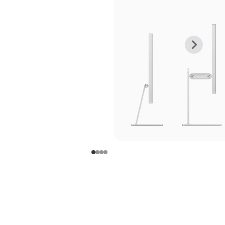
上
下
一
一
张
张
图
图
库
库
图
图
片
片
-
-
支
支
架
架