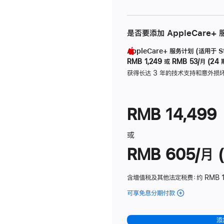
是否要添加 AppleCare+
AppleCare+ 服务计划 (适用于 Stu
RMB 1,249
或
RMB 53/月 (24 
获得长达 3 年的技术支持和意外损
RMB 14,499
或
RMB 605/月 (
含增值税及其他法定税费
：约 RMB 1
可享免息分期付款
(Studio
Display
-
添