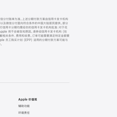
微信分付账单为准。上述分期付款方案由信用卡发卡机构
) 以及微信分付面向符合条件的中国大陆居民提供。部分
家。所有银行信用卡分期均需经你的信用卡发卡机构批准；对于花
ple 将不会被告知原因。请参阅信用卡发卡机构 (包
了解相关条件、费用和收费。订单可能需要满足特定金额要
e 员工购买计划 (EPP) 适用的分期付款方案可能与
。
Apple 价值观
辅助功能
环境责任