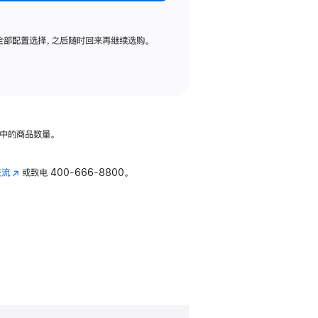
全部配置选择，之后随时回来再继续选购。
中的商品数量。
交流
(在
或致电
400-666-8800。
新
窗
口
中
打
开)