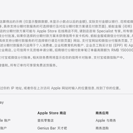
算得出的示例 (仅显示整数数额，未显示小数点以后的金额)，实际支付金额以银行、花呗或
等，具体支持分期付款服务的可选择银行及对应分期付款方案请见付款页面)、蚂蚁金服 (花呗
售店的分期付款方案可能与 Apple Store 在线商店不同，请到店咨询 Specialist 专
分付批准。如果你选择的分期付款方案未获得信用卡发卡机构、蚂蚁金服或微信分付的批准，Ap
具体支持分期付款服务的可选择银行请见付款页面) 网站、支付宝网站和微信分付服务页面，
期付款服务只适用于个人消费者。企业和教育机构客户、企业员工购买计划 (EPP) 和 Appl
企业商店。公司信用卡无资格申请分期。招商银行分期付款单笔订单最高限额为 RMB 150000
支付宝或微信分付账单。相关财务费用将显示在你的信用卡对账单、支付宝或微信账户中。
增值税。所有订单均可享受免费送货服务。
的 IP 地址，或者你在上次访问 Apple 网站时输入的位置信息，找到了你的位置。
ay
Apple Store 商店
商务应用
le 账户
查找零售店
Apple 与商务
e 账户
Genius Bar 天才吧
商务选购