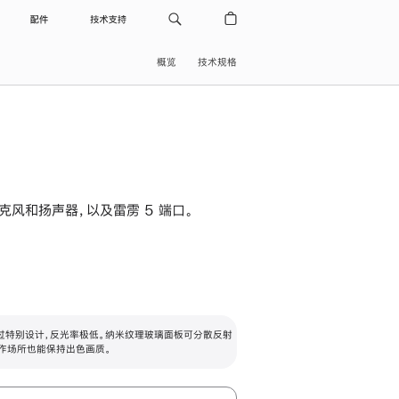
配件
技术支持
概览
技术规格
级麦克风和扬声器，以及雷雳 5 端口。
过特别设计，反光率极低。纳米纹理玻璃面板可分散反射
作场所也能保持出色画质。