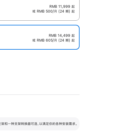
RMB 11,999
起
或 RMB 500/月 (24 期) 起
RMB 14,499
起
或 RMB 605/月 (24 期) 起
配可调倾斜度及高度的支架，额外增加 105
VESA 支架转换器
 有两种支架和一种支架转换器可选，以满足你的各种安装需求。
毫米的高度调节范围。
容的支架 (未随附)