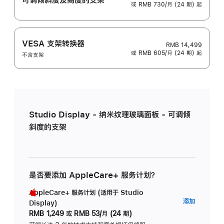
或 RMB 730/月 (24 期) 起
VESA 支架转换器
RMB 14,499
或 RMB 605/月 (24 期) 起
不含支架
Studio Display - 纳米纹理玻璃面板 - 可调倾
斜度的支架
是否要添加 AppleCare+ 服务计划？
AppleCare+ 服务计划 (适用于 Studio
AppleC
添加
Display)
服
RMB 1,249
或
RMB 53/月 (24 期)