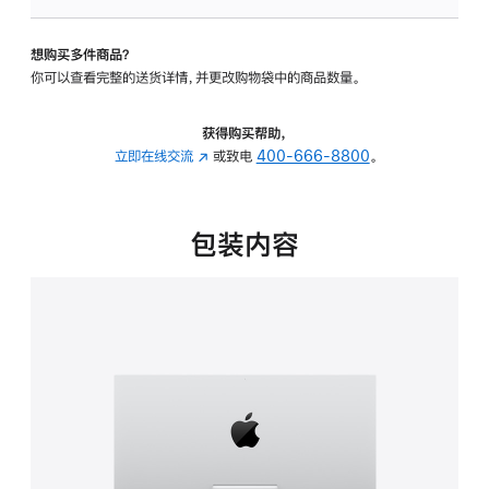
板
-
想购买多件商品？
可
你可以查看完整的送货详情，并更改购物袋中的商品数量。
调
倾
斜
获得购买帮助，
度
立即在线交流
(在
或致电
400-666-8800
。
的
新
支
窗
架
口
包装内容
的
中
分
打
期
开)
付
款
选
项)