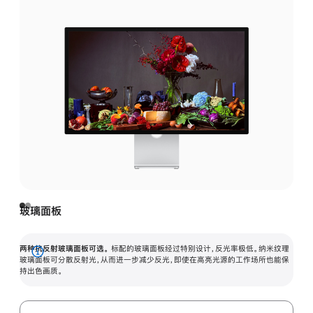
玻璃面板
两种抗反射玻璃面板可选。
标配的玻璃面板经过特别设计，反光率极低。纳米纹理
展
玻璃面板可分散反射光，从而进一步减少反光，即使在高亮光源的工作场所也能保
持出色画质。
开