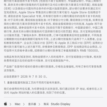
期付款方案由信用卡发卡机构 (包括但不限于招商银行、中国建设银行、中国工商银行
等，具体支持分期付款服务的可选择银行及对应分期付款方案请见付款页面)、蚂蚁金服
(花呗) 以及微信分付面向符合条件的中国大陆居民提供。部分银行会要求你通过支付
宝完成购买。Apple Store 零售店的分期付款方案可能与 Apple Store 在线商店不
同，请到店咨询 Specialist 专家。所有银行信用卡分期均需经你的信用卡发卡机构批
准；对于花呗分期，需经蚂蚁金服批准；对于微信分付分期，需经微信分付批准。如果你选
择的分期付款方案未获得信用卡发卡机构、蚂蚁金服或微信分付的批准，Apple 将不会
被告知原因。请参阅信用卡发卡机构 (包括但不限于招商银行、中国建设银行、中国工商
银行等，具体支持分期付款服务的可选择银行请见付款页面) 网站、支付宝网站和微信
分付服务页面，了解相关条件、费用和收费。订单可能需要满足特定金额要求，不同免息
分期期数对应的最低限额可能有所不同。上述分期付款服务只适用于个人消费者。企业
和教育机构客户、企业员工购买计划 (EPP) 和 Apple 员工购买计划 (EPP) 适用的分
期付款方案可能与上述方案不同，详情请参见教育商店、EPP 在线商店和企业商店。公
司信用卡无资格申请分期。招商银行分期付款单笔订单最高限额为 RMB 150000。
当商品有货并/或发货时，购物金额将计入你的信用卡、支付宝或微信分付账单。相关财
务费用将显示在你的信用卡对账单、支付宝或微信账户中。
产品按广告宣传价或标价提供分期付款服务。价格包含增值税。所有订单均可享受免费
送货服务。
此信息更新于 2026 年 7 月 30 日。
1. 重量依配置和制造工艺的不同而可能有所差异。
我们会使用你所在位置，为你更快显示送货选项。我们通过你的 IP 地址，或者你在上次
访问 Apple 网站时输入的位置信息，找到了你的位置。
Mac
显示器
购买 Studio Display