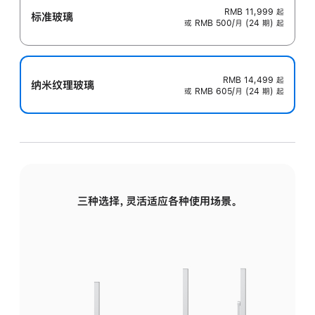
RMB 11,999
起
标准玻璃
或 RMB 500/月 (24 期) 起
RMB 14,499
起
纳米纹理玻璃
或 RMB 605/月 (24 期) 起
三种选择，灵活适应各种使用场景。
标