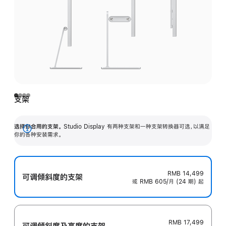
支架
选择你合用的支架。
Studio Display 有两种支架和一种支架转换器可选，以满足
展
你的各种安装需求。
开
RMB 14,499
可调倾斜度的支架
或 RMB 605/月 (24 期) 起
RMB 17,499
可调倾斜度及高‍度的支‍架