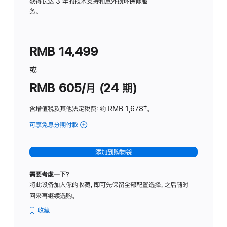
务
获得长达 3 年的技术支持和意外损坏保修服
务。
计
划
(适
RMB 14,499
用
于
或
Studio
RMB 605/月 (24 期)
Display
含增值税及其他法定税费
：约 RMB 1,678
脚
‡。
注
可享免息分期付款
(Studio
Display
-
添加到购物袋
纳
米
需要考虑一下？
纹
将此设备加入你的收藏，即可先保留全部配置选择，之后随时
理
回来再继续选购。
玻
璃
收藏
面