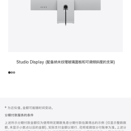
Studio Display (配备纳米纹理玻璃面板和可调倾斜度的支架)
网
脚
‡ 为近似值。金额可能随时间变动。
注
页
分期付款服务的条件
页
上述所示分期付款金额仅为使用特定期数免息分期付款估算得出的示例 (仅显示整数数
脚
额，未显示小数点以后的金额)，实际支付金额以银行、花呗或微信分付账单为准。上述分