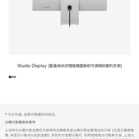
Studio Display (配备纳米纹理玻璃面板和可调倾斜度的支架)
网
脚
‡ 为近似值。金额可能随时间变动。
注
页
分期付款服务的条件
页
上述所示分期付款金额仅为使用特定期数免息分期付款估算得出的示例 (仅显示整数数
脚
额，未显示小数点以后的金额)，实际支付金额以银行、花呗或微信分付账单为准。上述分