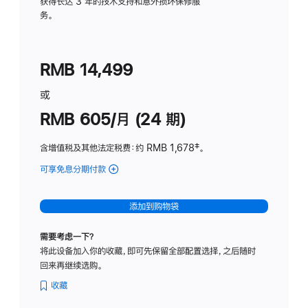
务
获得长达 3 年的技术支持和意外损坏保修服
务。
计
划
(适
RMB 14,499
用
于
或
Studio
RMB 605/月 (24 期)
Display
含增值税及其他法定税费
：约 RMB 1,678
脚
‡。
注
可享免息分期付款
(Studio
Display
-
添加到购物袋
纳
米
需要考虑一下？
纹
将此设备加入你的收藏，即可先保留全部配置选择，之后随时
理
回来再继续选购。
玻
璃
收藏
面