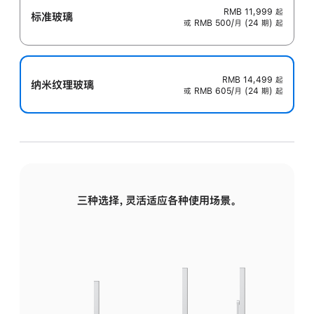
RMB 11,999
起
标准玻璃
或 RMB 500/月 (24 期) 起
RMB 14,499
起
纳米纹理玻璃
或 RMB 605/月 (24 期) 起
三种选择，灵活适应各种使用场景。
标