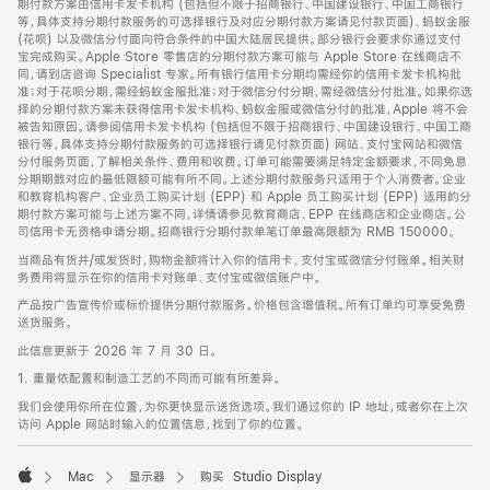
期付款方案由信用卡发卡机构 (包括但不限于招商银行、中国建设银行、中国工商银行
等，具体支持分期付款服务的可选择银行及对应分期付款方案请见付款页面)、蚂蚁金服
(花呗) 以及微信分付面向符合条件的中国大陆居民提供。部分银行会要求你通过支付
宝完成购买。Apple Store 零售店的分期付款方案可能与 Apple Store 在线商店不
同，请到店咨询 Specialist 专家。所有银行信用卡分期均需经你的信用卡发卡机构批
准；对于花呗分期，需经蚂蚁金服批准；对于微信分付分期，需经微信分付批准。如果你选
择的分期付款方案未获得信用卡发卡机构、蚂蚁金服或微信分付的批准，Apple 将不会
被告知原因。请参阅信用卡发卡机构 (包括但不限于招商银行、中国建设银行、中国工商
银行等，具体支持分期付款服务的可选择银行请见付款页面) 网站、支付宝网站和微信
分付服务页面，了解相关条件、费用和收费。订单可能需要满足特定金额要求，不同免息
分期期数对应的最低限额可能有所不同。上述分期付款服务只适用于个人消费者。企业
和教育机构客户、企业员工购买计划 (EPP) 和 Apple 员工购买计划 (EPP) 适用的分
期付款方案可能与上述方案不同，详情请参见教育商店、EPP 在线商店和企业商店。公
司信用卡无资格申请分期。招商银行分期付款单笔订单最高限额为 RMB 150000。
当商品有货并/或发货时，购物金额将计入你的信用卡、支付宝或微信分付账单。相关财
务费用将显示在你的信用卡对账单、支付宝或微信账户中。
产品按广告宣传价或标价提供分期付款服务。价格包含增值税。所有订单均可享受免费
送货服务。
此信息更新于 2026 年 7 月 30 日。
1. 重量依配置和制造工艺的不同而可能有所差异。
我们会使用你所在位置，为你更快显示送货选项。我们通过你的 IP 地址，或者你在上次
访问 Apple 网站时输入的位置信息，找到了你的位置。
Mac
显示器
购买 Studio Display