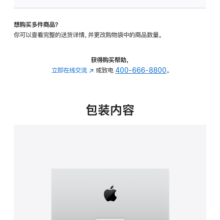
板
-
想购买多件商品？
可
你可以查看完整的送货详情，并更改购物袋中的商品数量。
调
倾
斜
获得购买帮助，
度
立即在线交流
(在
或致电
400-666-8800
。
的
新
支
窗
架
口
包装内容
的
中
分
打
期
开)
付
款
选
项)