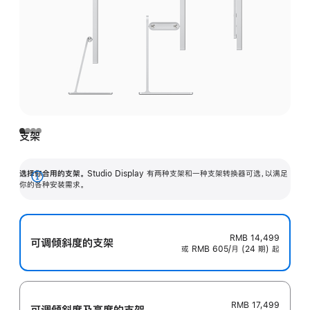
支架
选择你合用的支架。
Studio Display 有两种支架和一种支架转换器可选，以满足
展
你的各种安装需求。
开
RMB 14,499
可调倾斜度的支架
或 RMB 605/月 (24 期) 起
RMB 17,499
可调倾斜度及高‍度的支‍架