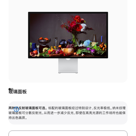
玻璃面板
两种抗反射玻璃面板可选。
标配的玻璃面板经过特别设计，反光率极低。纳米纹理
展
玻璃面板可分散反射光，从而进一步减少反光，即使在高亮光源的工作场所也能保
持出色画质。
开