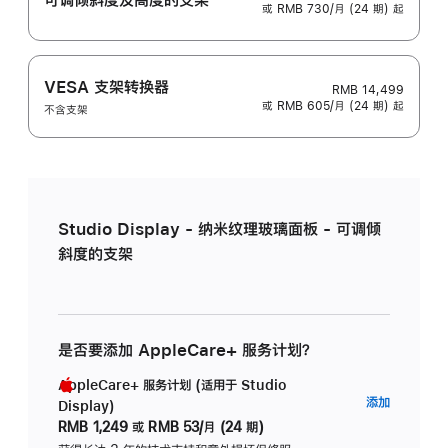
或 RMB 730/月 (24 期) 起
VESA 支架转换器
RMB 14,499
或 RMB 605/月 (24 期) 起
不含支架
Studio Display - 纳米纹理玻璃面板 - 可调倾
斜度的支架
是否要添加 AppleCare+ 服务计划？
AppleCare+ 服务计划 (适用于 Studio
AppleC
添加
Display)
服
RMB 1,249
或
RMB 53/月 (24 期)