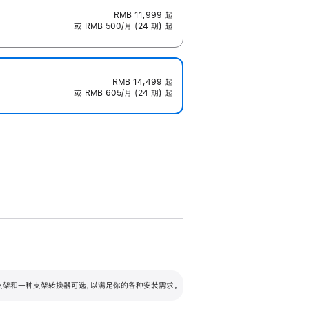
RMB 11,999
起
或 RMB 500/月 (24 期) 起
RMB 14,499
起
或 RMB 605/月 (24 期) 起
配可调倾斜度及高度的支架，额外增加 105
VESA 支架转换器
 有两种支架和一种支架转换器可选，以满足你的各种安装需求。
毫米的高度调节范围。
容的支架 (未随附)