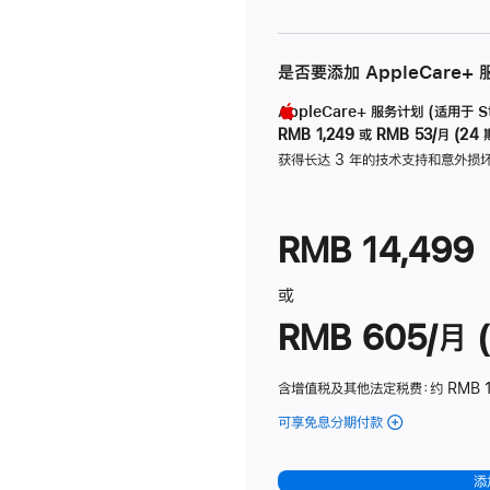
是否要添加 AppleCare+
AppleCare+ 服务计划 (适用于 Stu
RMB 1,249
或
RMB 53/月 (24 
获得长达 3 年的技术支持和意外损
RMB 14,499
或
RMB 605/月 (
含增值税及其他法定税费
：约 RMB 1
可享免息分期付款
(Studio
Display
-
添