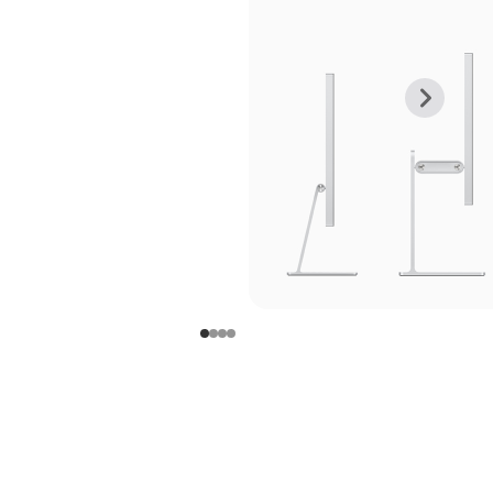
上
下
一
一
张
张
图
图
库
库
图
图
片
片
-
-
支
支
架
架