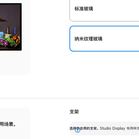
标准玻璃
纳米纹理玻璃
支架
用场景。
标配可调倾斜度的支架，提供 30 度的倾斜度
选
选择你合用的支架。
Studio Display
调节范围。
展