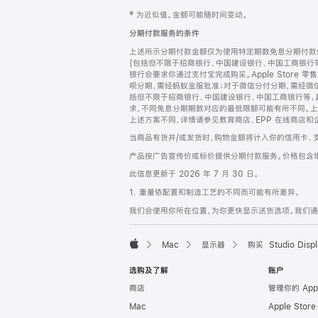
网
脚
‡ 为近似值。金额可能随时间变动。
注
页
分期付款服务的条件
页
上述所示分期付款金额仅为使用特定期数免息分期付款估
脚
(包括但不限于招商银行、中国建设银行、中国工商银行
银行会要求你通过支付宝完成购买。Apple Store 零
呗分期，需经蚂蚁金服批准；对于微信分付分期，需经微信
括但不限于招商银行、中国建设银行、中国工商银行等，
求，不同免息分期期数对应的最低限额可能有所不同。上述分
上述方案不同，详情请参见教育商店、EPP 在线商店和
当商品有货并/或发货时，购物金额将计入你的信用卡、
产品按广告宣传价或标价提供分期付款服务。价格包含
此信息更新于 2026 年 7 月 30 日。
1. 重量依配置和制造工艺的不同而可能有所差异。
我们会使用你所在位置，为你更快显示送货选项。我们通过你
Mac
显示器
购买 Studio Displ
Apple
选购及了解
账户
商店
管理你的 App
Mac
Apple Stor