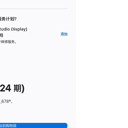
 服务计划？
dio Display)
AppleCare+
添加
期)
服
坏保修服务。
务
计
划
(适
用
于
24 期)
Studio
Display)
,678
脚
‡。
注
加到购物袋