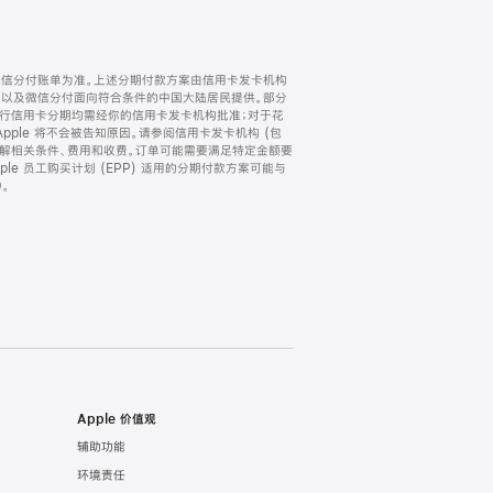
微信分付账单为准。上述分期付款方案由信用卡发卡机构
) 以及微信分付面向符合条件的中国大陆居民提供。部分
家。所有银行信用卡分期均需经你的信用卡发卡机构批准；对于花
ple 将不会被告知原因。请参阅信用卡发卡机构 (包
了解相关条件、费用和收费。订单可能需要满足特定金额要
e 员工购买计划 (EPP) 适用的分期付款方案可能与
。
Apple 价值观
辅助功能
环境责任