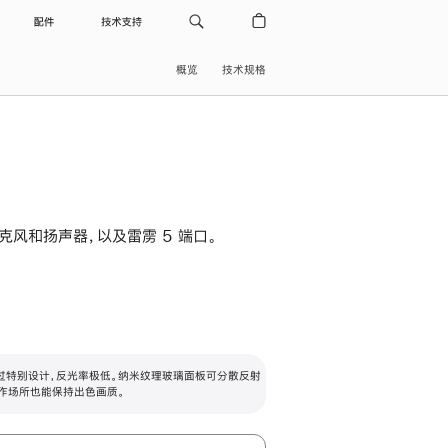
配件
技术支持
概览
技术规格
级麦克风和扬声器，以及雷雳 5 端口。
过特别设计，反光率极低。纳米纹理玻璃面板可分散反射
作场所也能保持出色画质。