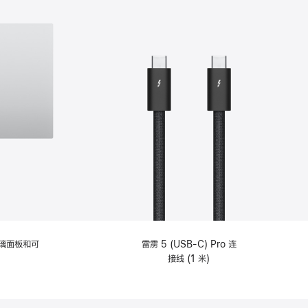
选
项)
理玻璃面板和可
雷雳 5 (USB-C) Pro 连
接线 (1 米)