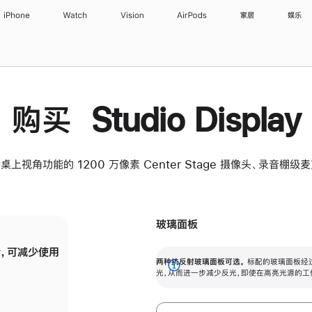
iPhone
Watch
Vision
AirPods
家居
娱乐
购买 Studio Display
桌上视角功能的 1200 万像素 Center Stage 摄像头、录音棚
玻璃面板
，可减少使用
纳米纹理玻璃面板可进一步减少反光，即使在
两种抗反射玻璃面板可选。
标配的玻璃面板经
。
有高亮光源的场所使用，也能保持出色画质。
展
光，从而进一步减少反光，即使在高亮光源的工
开