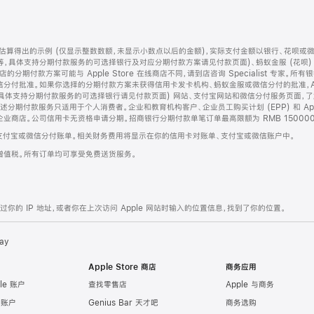
算得出的示例 (仅显示整数数额，未显示小数点以后的金额)，实际支付金额以银行、花呗或
等，具体支持分期付款服务的可选择银行及对应分期付款方案请见付款页面)、蚂蚁金服 (花呗
售店的分期付款方案可能与 Apple Store 在线商店不同，请到店咨询 Specialist 专
分付批准。如果你选择的分期付款方案未获得信用卡发卡机构、蚂蚁金服或微信分付的批准，Ap
具体支持分期付款服务的可选择银行请见付款页面) 网站、支付宝网站和微信分付服务页面，
期付款服务只适用于个人消费者。企业和教育机构客户、企业员工购买计划 (EPP) 和 Appl
企业商店。公司信用卡无资格申请分期。招商银行分期付款单笔订单最高限额为 RMB 150000
支付宝或微信分付账单。相关财务费用将显示在你的信用卡对账单、支付宝或微信账户中。
增值税。所有订单均可享受免费送货服务。
的 IP 地址，或者你在上次访问 Apple 网站时输入的位置信息，找到了你的位置。
ay
Apple Store 商店
商务应用
le 账户
查找零售店
Apple 与商务
e 账户
Genius Bar 天才吧
商务选购