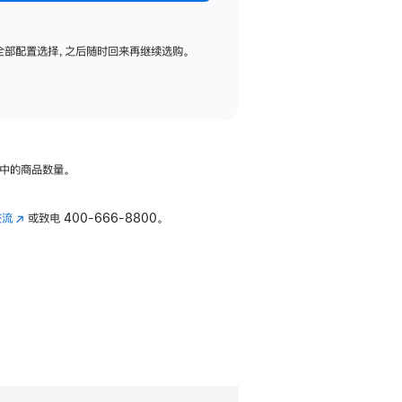
全部配置选择，之后随时回来再继续选购。
中的商品数量。
交流
(在
或致电
400-666-8800。
新
窗
口
中
打
开)