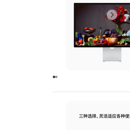
上
下
一
一
张
张
图
图
库
库
图
图
片
片
-
-
玻
玻
璃
璃
三种选择，灵活适应各种使
面
面
板
板