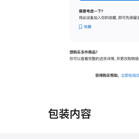
纳
米
需要考虑一下？
纹
将此设备加入你的收藏，即可先保留
理
玻
收藏
璃
面
板
想购买多件商品？
-
你可以查看完整的送货详情，并更改购物袋
可
调
倾
获得购买帮助，
立即在线
斜
度
的
支
架
包装内容
的
分
期
付
款