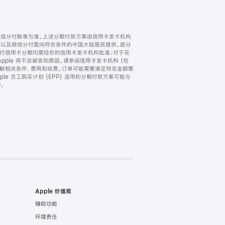
微信分付账单为准。上述分期付款方案由信用卡发卡机构
) 以及微信分付面向符合条件的中国大陆居民提供。部分
家。所有银行信用卡分期均需经你的信用卡发卡机构批准；对于花
ple 将不会被告知原因。请参阅信用卡发卡机构 (包
了解相关条件、费用和收费。订单可能需要满足特定金额要
e 员工购买计划 (EPP) 适用的分期付款方案可能与
。
Apple 价值观
辅助功能
环境责任