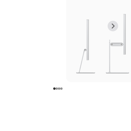
上
下
一
一
张
张
图
图
库
库
图
图
片
片
-
-
支
支
架
架