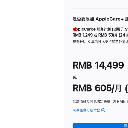
是否要添加 AppleCare+
AppleCare+ 服务计划 (适用于 Stu
RMB 1,249
或
RMB 53/月 (24 
获得长达 3 年的技术支持和意外损
RMB 14,499
或
RMB 605/月 (
含增值税及其他法定税费
：约 RMB 1
可享免息分期付款
(Studio
Display
-
添