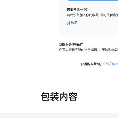
纳
米
需要考虑一下？
纹
将此设备加入你的收藏，即可先保留
理
玻
收藏
璃
面
板
想购买多件商品？
-
你可以查看完整的送货详情，并更改购物袋
可
调
倾
获得购买帮助，
立即在线
斜
度
的
支
架
包装内容
的
分
期
付
款