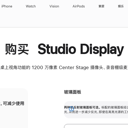
iPhone
Watch
Vision
AirPods
家居
娱乐
购买 Studio Display
桌上视角功能的 1200 万像素 Center Stage 摄像头、录音棚
玻璃面板
，可减少使用
纳米纹理玻璃面板可进一步减少反光，即使在
两种抗反射玻璃面板可选。
标配的玻璃面板经
。
有高亮光源的场所使用，也能保持出色画质。
展
光，从而进一步减少反光，即使在高亮光源的工
开