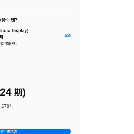
 服务计划？
dio Display)
AppleCare+
添加
期)
服
坏保修服务。
务
计
划
(适
用
于
24 期)
Studio
Display)
,678
脚
‡。
注
加到购物袋