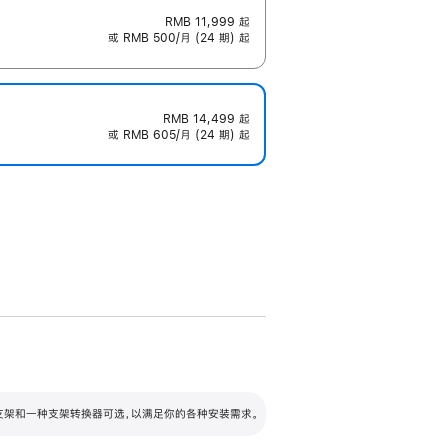
RMB 11,999
起
或 RMB 500/月 (24 期) 起
RMB 14,499
起
或 RMB 605/月 (24 期) 起
配可调倾斜度及高度的支架，额外增加 105
VESA 支架转换器
 有两种支架和一种支架转换器可选，以满足你的各种安装需求。
毫米的高度调节范围。
容的支架 (未随附)