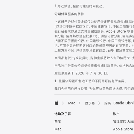
网
脚
‡ 为近似值。金额可能随时间变动。
注
页
分期付款服务的条件
页
上述所示分期付款金额仅为使用特定期数免息分期付款估
脚
(包括但不限于招商银行、中国建设银行、中国工商银行
银行会要求你通过支付宝完成购买。Apple Store 零
呗分期，需经蚂蚁金服批准；对于微信分付分期，需经微信
括但不限于招商银行、中国建设银行、中国工商银行等，
求，不同免息分期期数对应的最低限额可能有所不同。上述分
上述方案不同，详情请参见教育商店、EPP 在线商店和
当商品有货并/或发货时，购物金额将计入你的信用卡、
产品按广告宣传价或标价提供分期付款服务。价格包含
此信息更新于 2026 年 7 月 30 日。
1. 重量依配置和制造工艺的不同而可能有所差异。
我们会使用你所在位置，为你更快显示送货选项。我们通过你
Mac
显示器
购买 Studio Displ
Apple
选购及了解
账户
商店
管理你的 App
Mac
Apple Stor