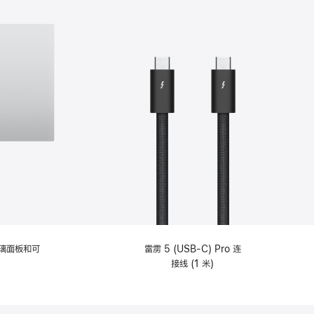
选
项)
理玻璃面板和可
雷雳 5 (USB-C) Pro 连
接线 (1 米)