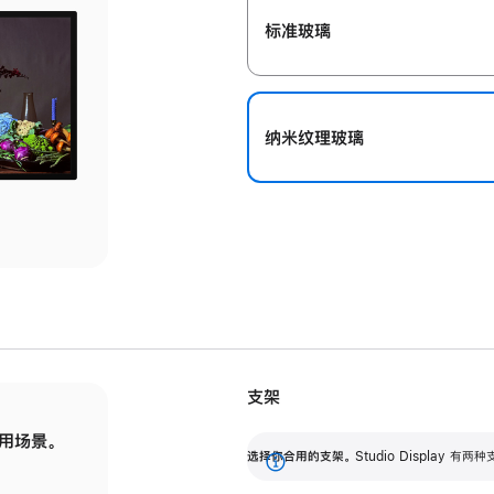
标准玻璃
纳米纹理玻璃
支架
用场景。
标配可调倾斜度的支架，提供 30 度的倾斜度
选
选择你合用的支架。
Studio Display
调节范围。
展