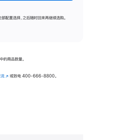
全部配置选择，之后随时回来再继续选购。
中的商品数量。
交流
(在
或致电
400-666-8800。
新
窗
口
中
打
开)