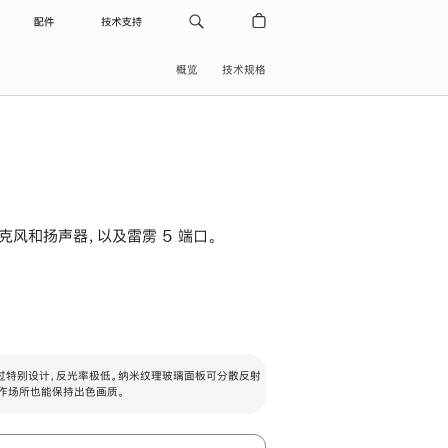
配件
技术支持
概览
技术规格
级麦克风和扬声器，以及雷雳 5 端口。
过特别设计，反光率极低。纳米纹理玻璃面板可分散反射
作场所也能保持出色画质。