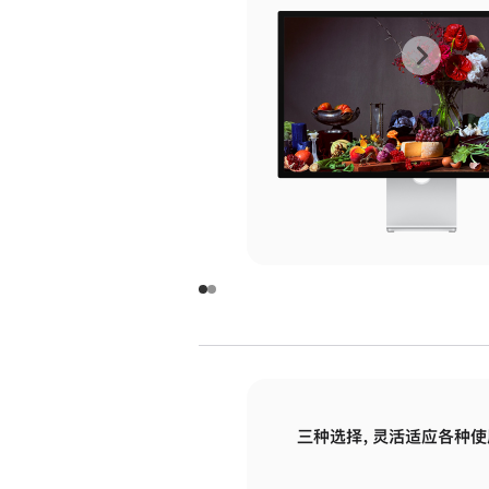
上
下
一
一
张
张
图
图
库
库
图
图
片
片
-
-
玻
玻
璃
璃
三种选择，灵活适应各种使
面
面
板
板