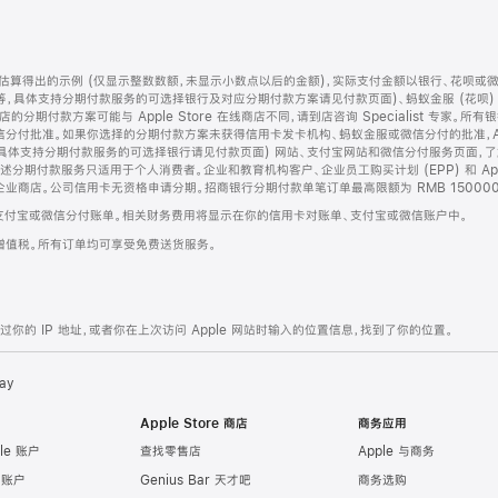
算得出的示例 (仅显示整数数额，未显示小数点以后的金额)，实际支付金额以银行、花呗或
等，具体支持分期付款服务的可选择银行及对应分期付款方案请见付款页面)、蚂蚁金服 (花呗
售店的分期付款方案可能与 Apple Store 在线商店不同，请到店咨询 Specialist 专
分付批准。如果你选择的分期付款方案未获得信用卡发卡机构、蚂蚁金服或微信分付的批准，Ap
具体支持分期付款服务的可选择银行请见付款页面) 网站、支付宝网站和微信分付服务页面，
期付款服务只适用于个人消费者。企业和教育机构客户、企业员工购买计划 (EPP) 和 Appl
企业商店。公司信用卡无资格申请分期。招商银行分期付款单笔订单最高限额为 RMB 150000
支付宝或微信分付账单。相关财务费用将显示在你的信用卡对账单、支付宝或微信账户中。
增值税。所有订单均可享受免费送货服务。
的 IP 地址，或者你在上次访问 Apple 网站时输入的位置信息，找到了你的位置。
ay
Apple Store 商店
商务应用
le 账户
查找零售店
Apple 与商务
e 账户
Genius Bar 天才吧
商务选购