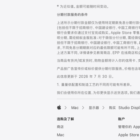
网
脚
‡ 为近似值。金额可能随时间变动。
注
页
分期付款服务的条件
页
上述所示分期付款金额仅为使用特定期数免息分期付款估
脚
(包括但不限于招商银行、中国建设银行、中国工商银行
银行会要求你通过支付宝完成购买。Apple Store 零
呗分期，需经蚂蚁金服批准；对于微信分付分期，需经微信
括但不限于招商银行、中国建设银行、中国工商银行等，
求，不同免息分期期数对应的最低限额可能有所不同。上述分
上述方案不同，详情请参见教育商店、EPP 在线商店和
当商品有货并/或发货时，购物金额将计入你的信用卡、
产品按广告宣传价或标价提供分期付款服务。价格包含
此信息更新于 2026 年 7 月 30 日。
1. 重量依配置和制造工艺的不同而可能有所差异。
我们会使用你所在位置，为你更快显示送货选项。我们通过你
Mac
显示器
购买 Studio Displ
Apple
选购及了解
账户
商店
管理你的 App
Mac
Apple Stor