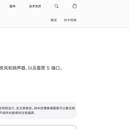
配件
技术支持
概览
技术规格
级麦克风和扬声器，以及雷雳 5 端口。
过特别设计，反光率极低。纳米纹理玻璃面板可分散反射
作场所也能保持出色画质。