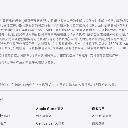
算得出的示例 (仅显示整数数额，未显示小数点以后的金额)，实际支付金额以银行、花呗或
等，具体支持分期付款服务的可选择银行及对应分期付款方案请见付款页面)、蚂蚁金服 (花呗
售店的分期付款方案可能与 Apple Store 在线商店不同，请到店咨询 Specialist 专
分付批准。如果你选择的分期付款方案未获得信用卡发卡机构、蚂蚁金服或微信分付的批准，Ap
具体支持分期付款服务的可选择银行请见付款页面) 网站、支付宝网站和微信分付服务页面，
期付款服务只适用于个人消费者。企业和教育机构客户、企业员工购买计划 (EPP) 和 Appl
企业商店。公司信用卡无资格申请分期。招商银行分期付款单笔订单最高限额为 RMB 150000
支付宝或微信分付账单。相关财务费用将显示在你的信用卡对账单、支付宝或微信账户中。
增值税。所有订单均可享受免费送货服务。
的 IP 地址，或者你在上次访问 Apple 网站时输入的位置信息，找到了你的位置。
ay
Apple Store 商店
商务应用
le 账户
查找零售店
Apple 与商务
e 账户
Genius Bar 天才吧
商务选购