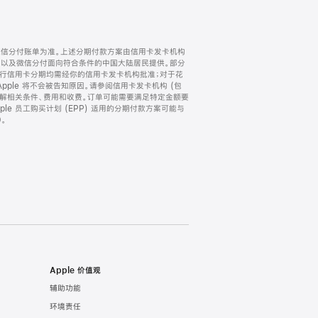
微信分付账单为准。上述分期付款方案由信用卡发卡机构
) 以及微信分付面向符合条件的中国大陆居民提供。部分
家。所有银行信用卡分期均需经你的信用卡发卡机构批准；对于花
ple 将不会被告知原因。请参阅信用卡发卡机构 (包
了解相关条件、费用和收费。订单可能需要满足特定金额要
e 员工购买计划 (EPP) 适用的分期付款方案可能与
。
Apple 价值观
辅助功能
环境责任