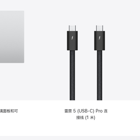
选
项)
理玻璃面板和可
雷雳 5 (USB-C) Pro 连
接线 (1 米)