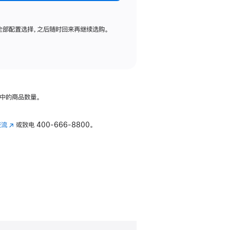
全部配置选择，之后随时回来再继续选购。
中的商品数量。
交流
(在
或致电
400-666-8800。
新
窗
口
中
打
开)