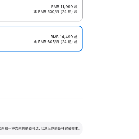
RMB 11,999
起
或 RMB 500/月 (24 期) 起
RMB 14,499
起
或 RMB 605/月 (24 期) 起
配可调倾斜度及高度的支架，额外增加 105
VESA 支架转换器
 有两种支架和一种支架转换器可选，以满足你的各种安装需求。
毫米的高度调节范围。
容的支架 (未随附)