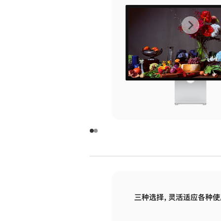
上
下
一
一
张
张
图
图
库
库
图
图
片
片
-
-
玻
玻
璃
璃
三种选择，灵活适应各种使
面
面
板
板