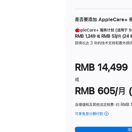
是否要添加 AppleCare+
AppleCare+ 服务计划 (适用于 Stu
RMB 1,249
或
RMB 53/月 (24 
获得长达 3 年的技术支持和意外损
RMB 14,499
或
RMB 605/月 (
含增值税及其他法定税费
：约 RMB 1
可享免息分期付款
(Studio
Display
-
添