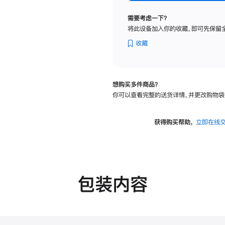
纳
米
需要考虑一下？
纹
将此设备加入你的收藏，即可先保留
理
玻
收藏
璃
面
板
想购买多件商品？
-
你可以查看完整的送货详情，并更改购物袋
可
调
倾
获得购买帮助，
立即在线
斜
度
的
支
架
包装内容
的
分
期
付
款