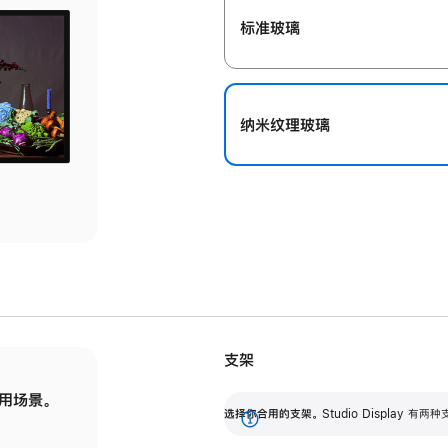
标准玻璃
纳米纹理玻璃
支架
用场景。
标配可调倾斜度的支架，提供 30 度的倾斜度
选
选择你合用的支架。
Studio Display
调节范围。
展