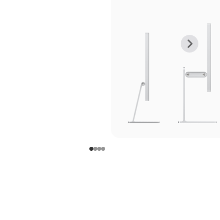
上
下
一
一
张
张
图
图
库
库
图
图
片
片
-
-
支
支
架
架