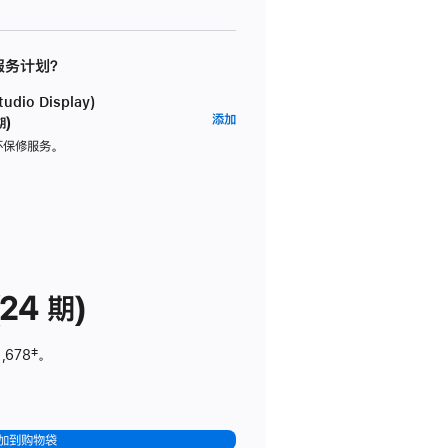
 服务计划？
dio Display)
AppleCare+
添加
期)
服
坏保修服务。
务
计
划
(适
用
于
24 期)
Studio
Display)
,678
脚
‡。
注
加到购物袋