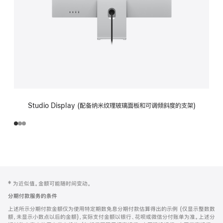
Studio Display (配备纳米纹理玻璃面板和可调倾斜度的支架)
网
脚
‡ 为近似值。金额可能随时间变动。
注
页
分期付款服务的条件
页
上述所示分期付款金额仅为使用特定期数免息分期付款估算得出的示例 (仅显示整数数
脚
额，未显示小数点以后的金额)，实际支付金额以银行、花呗或微信分付账单为准。上述分