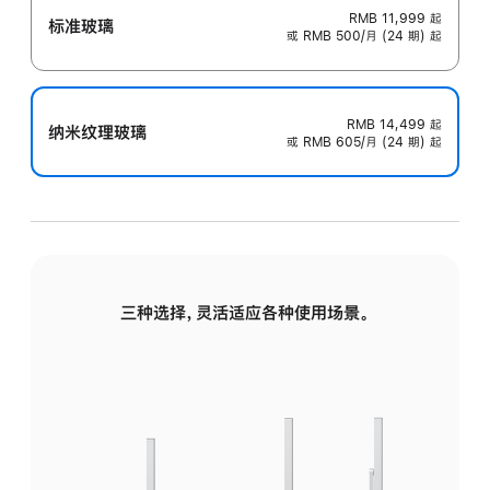
RMB 11,999
起
标准玻璃
或 RMB 500/月 (24 期) 起
RMB 14,499
起
纳米纹理玻璃
或 RMB 605/月 (24 期) 起
三种选择，灵活适应各种使用场景。
标