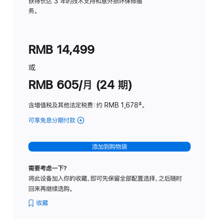
务
获得长达 3 年的技术支持和意外损坏保修服
务。
计
划
(适
RMB 14,499
用
于
或
Studio
RMB 605/月 (24 期)
Display
含增值税及其他法定税费
：约 RMB 1,678
脚
‡。
注
可享免息分期付款
(Studio
Display
-
添加到购物袋
纳
米
需要考虑一下？
纹
将此设备加入你的收藏，即可先保留全部配置选择，之后随时
理
回来再继续选购。
玻
璃
收藏
面