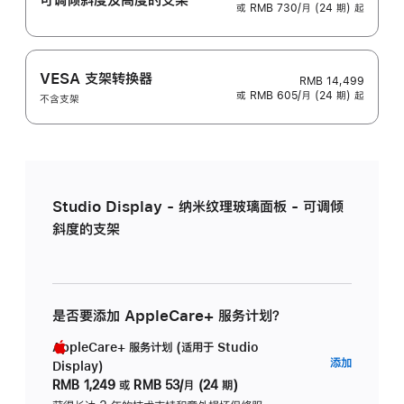
或 RMB 730/月 (24 期) 起
VESA 支架转换器
RMB 14,499
或 RMB 605/月 (24 期) 起
不含支架
Studio Display - 纳米纹理玻璃面板 - 可调倾
斜度的支架
是否要添加 AppleCare+ 服务计划？
AppleCare+ 服务计划 (适用于 Studio
AppleC
添加
Display)
服
RMB 1,249
或
RMB 53/月 (24 期)