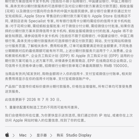
期付款方案由信用卡发卡机构 (包括但不限于招商银行、中国建设银行、中国工商银行
等，具体支持分期付款服务的可选择银行及对应分期付款方案请见付款页面)、蚂蚁金服
(花呗) 以及微信分付面向符合条件的中国大陆居民提供。部分银行会要求你通过支付
宝完成购买。Apple Store 零售店的分期付款方案可能与 Apple Store 在线商店不
同，请到店咨询 Specialist 专家。所有银行信用卡分期均需经你的信用卡发卡机构批
准；对于花呗分期，需经蚂蚁金服批准；对于微信分付分期，需经微信分付批准。如果你选
择的分期付款方案未获得信用卡发卡机构、蚂蚁金服或微信分付的批准，Apple 将不会
被告知原因。请参阅信用卡发卡机构 (包括但不限于招商银行、中国建设银行、中国工商
银行等，具体支持分期付款服务的可选择银行请见付款页面) 网站、支付宝网站和微信
分付服务页面，了解相关条件、费用和收费。订单可能需要满足特定金额要求，不同免息
分期期数对应的最低限额可能有所不同。上述分期付款服务只适用于个人消费者。企业
和教育机构客户、企业员工购买计划 (EPP) 和 Apple 员工购买计划 (EPP) 适用的分
期付款方案可能与上述方案不同，详情请参见教育商店、EPP 在线商店和企业商店。公
司信用卡无资格申请分期。招商银行分期付款单笔订单最高限额为 RMB 150000。
当商品有货并/或发货时，购物金额将计入你的信用卡、支付宝或微信分付账单。相关财
务费用将显示在你的信用卡对账单、支付宝或微信账户中。
产品按广告宣传价或标价提供分期付款服务。价格包含增值税。所有订单均可享受免费
送货服务。
此信息更新于 2026 年 7 月 30 日。
1. 重量依配置和制造工艺的不同而可能有所差异。
我们会使用你所在位置，为你更快显示送货选项。我们通过你的 IP 地址，或者你在上次
访问 Apple 网站时输入的位置信息，找到了你的位置。
Mac
显示器
购买 Studio Display