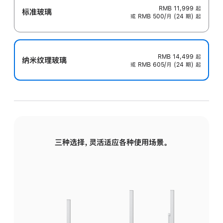
RMB 11,999
起
标准玻璃
或 RMB 500/月 (24 期) 起
RMB 14,499
起
纳米纹理玻璃
或 RMB 605/月 (24 期) 起
三种选择，灵活适应各种使用场景。
标