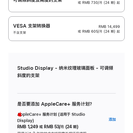
或 RMB 730/月 (24 期) 起
VESA 支架转换器
RMB 14,499
或 RMB 605/月 (24 期) 起
不含支架
Studio Display - 纳米纹理玻璃面板 - 可调倾
斜度的支架
是否要添加 AppleCare+ 服务计划？
AppleCare+ 服务计划 (适用于 Studio
AppleC
添加
Display)
服
RMB 1,249
或
RMB 53/月 (24 期)