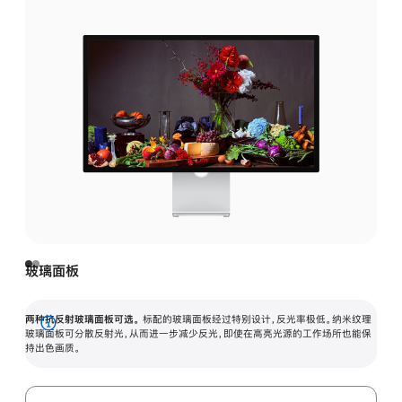
玻璃面板
两种抗反射玻璃面板可选。
标配的玻璃面板经过特别设计，反光率极低。纳米纹理
展
玻璃面板可分散反射光，从而进一步减少反光，即使在高亮光源的工作场所也能保
持出色画质。
开