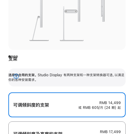
支架
选择你合用的支架。
Studio Display 有两种支架和一种支架转换器可选，以满足
展
你的各种安装需求。
开
RMB 14,499
可调倾斜度的支架
或 RMB 605/月 (24 期) 起
RMB 17,499
可调倾斜度及高‍度的支‍架