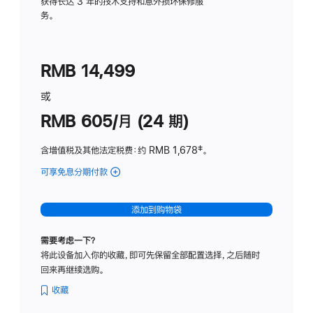
务
获得长达 3 年的技术支持和意外损坏保修服
务。
计
划
(适
RMB 14,499
用
于
或
Studio
RMB 605/月 (24 期)
Display
含增值税及其他法定税费
：约 RMB 1,678
脚
‡。
注
可享免息分期付款
(Studio
Display
-
添加到购物袋
纳
米
需要考虑一下？
纹
将此设备加入你的收藏，即可先保留全部配置选择，之后随时
理
回来再继续选购。
玻
璃
收藏
面