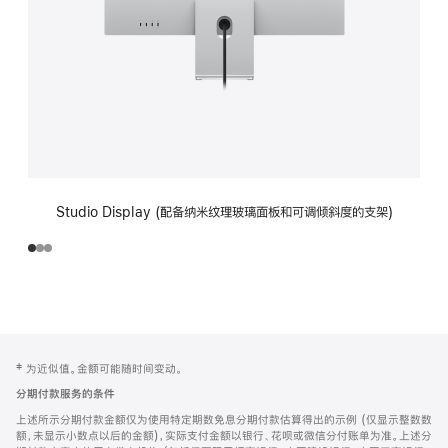
Studio Display (配备纳米纹理玻璃面板和可调倾斜度的支架)
网
脚
‡ 为近似值。金额可能随时间变动。
注
页
分期付款服务的条件
页
上述所示分期付款金额仅为使用特定期数免息分期付款估算得出的示例 (仅显示整数数
脚
额，未显示小数点以后的金额)，实际支付金额以银行、花呗或微信分付账单为准。上述分