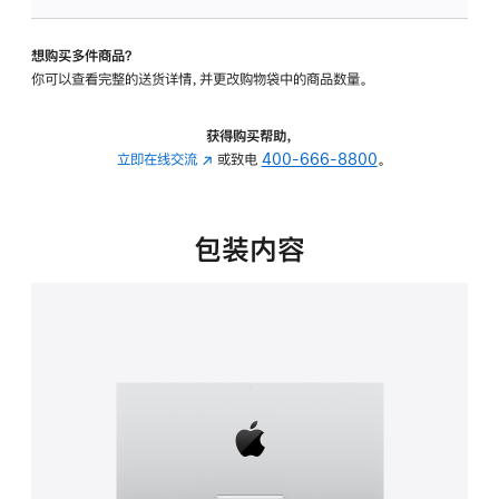
板
-
想购买多件商品？
可
你可以查看完整的送货详情，并更改购物袋中的商品数量。
调
倾
斜
获得购买帮助，
度
立即在线交流
(在
或致电
400-666-8800
。
的
新
支
窗
架
口
包装内容
的
中
分
打
期
开)
付
款
选
项)