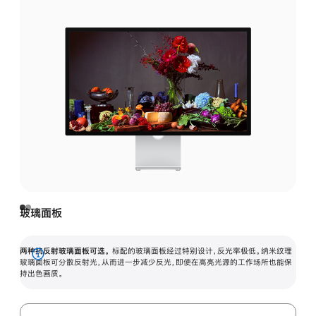
玻璃面板
两种抗反射玻璃面板可选。
标配的玻璃面板经过特别设计，反光率极低。纳米纹理
展
玻璃面板可分散反射光，从而进一步减少反光，即使在高亮光源的工作场所也能保
持出色画质。
开