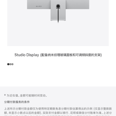
Studio Display (配备纳米纹理玻璃面板和可调倾斜度的支架)
网
脚
‡ 为近似值。金额可能随时间变动。
注
页
分期付款服务的条件
页
上述所示分期付款金额仅为使用特定期数免息分期付款估算得出的示例 (仅显示整数数
脚
额，未显示小数点以后的金额)，实际支付金额以银行、花呗或微信分付账单为准。上述分