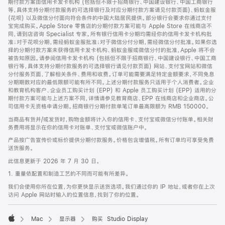
期付款方案由信用卡发卡机构 (包括但不限于招商银行、中国建设银行、中国工商银行
等，具体支持分期付款服务的可选择银行及对应分期付款方案请见付款页面)、蚂蚁金服
(花呗) 以及微信分付面向符合条件的中国大陆居民提供。部分银行会要求你通过支付
宝完成购买。Apple Store 零售店的分期付款方案可能与 Apple Store 在线商店不
同，请到店咨询 Specialist 专家。所有银行信用卡分期均需经你的信用卡发卡机构批
准；对于花呗分期，需经蚂蚁金服批准；对于微信分付分期，需经微信分付批准。如果你选
择的分期付款方案未获得信用卡发卡机构、蚂蚁金服或微信分付的批准，Apple 将不会
被告知原因。请参阅信用卡发卡机构 (包括但不限于招商银行、中国建设银行、中国工商
银行等，具体支持分期付款服务的可选择银行请见付款页面) 网站、支付宝网站和微信
分付服务页面，了解相关条件、费用和收费。订单可能需要满足特定金额要求，不同免息
分期期数对应的最低限额可能有所不同。上述分期付款服务只适用于个人消费者。企业
和教育机构客户、企业员工购买计划 (EPP) 和 Apple 员工购买计划 (EPP) 适用的分
期付款方案可能与上述方案不同，详情请参见教育商店、EPP 在线商店和企业商店。公
司信用卡无资格申请分期。招商银行分期付款单笔订单最高限额为 RMB 150000。
当商品有货并/或发货时，购物金额将计入你的信用卡、支付宝或微信分付账单。相关财
务费用将显示在你的信用卡对账单、支付宝或微信账户中。
产品按广告宣传价或标价提供分期付款服务。价格包含增值税。所有订单均可享受免费
送货服务。
此信息更新于 2026 年 7 月 30 日。
1. 重量依配置和制造工艺的不同而可能有所差异。
我们会使用你所在位置，为你更快显示送货选项。我们通过你的 IP 地址，或者你在上次
访问 Apple 网站时输入的位置信息，找到了你的位置。
Mac
显示器
购买 Studio Display