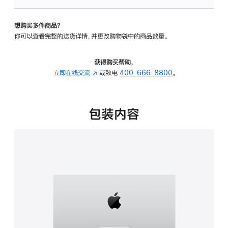
板
-
想购买多件商品？
可
你可以查看完整的送货详情，并更改购物袋中的商品数量。
调
倾
斜
获得购买帮助，
度
立即在线交流
(在
或致电
400-666-8800
。
的
新
支
窗
架
口
包装内容
的
中
分
打
期
开)
付
款
选
项)