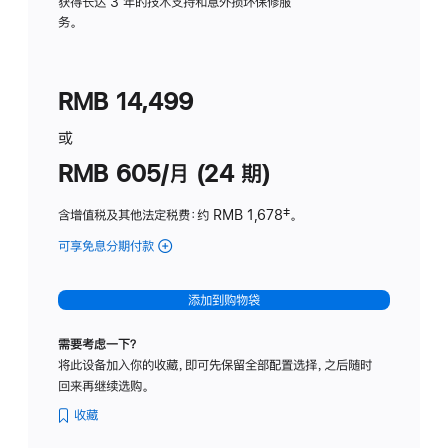
务
获得长达 3 年的技术支持和意外损坏保修服
务。
计
划
(适
RMB 14,499
用
于
或
Studio
RMB 605/月 (24 期)
Display
含增值税及其他法定税费
：约 RMB 1,678
脚
‡。
注
可享免息分期付款
(Studio
Display
-
添加到购物袋
纳
米
需要考虑一下？
纹
将此设备加入你的收藏，即可先保留全部配置选择，之后随时
理
回来再继续选购。
玻
璃
收藏
面