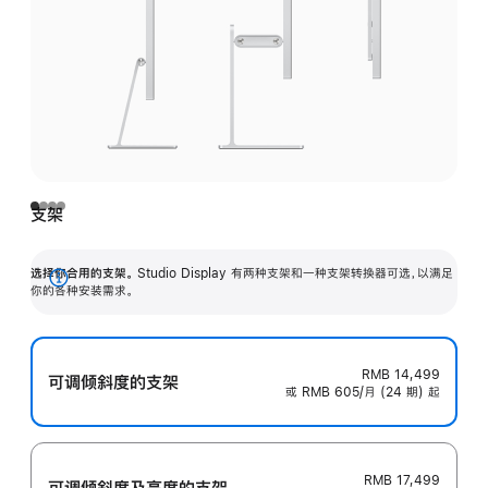
支架
选择你合用的支架。
Studio Display 有两种支架和一种支架转换器可选，以满足
展
你的各种安装需求。
开
RMB 14,499
可调倾斜度的支架
或 RMB 605/月 (24 期) 起
RMB 17,499
可调倾斜度及高‍度的支‍架