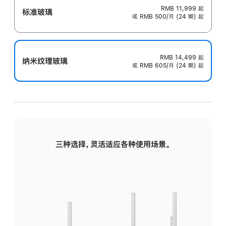
RMB 11,999
起
标准玻璃
或 RMB 500/月 (24 期) 起
RMB 14,499
起
纳米纹理玻璃
或 RMB 605/月 (24 期) 起
三种选择，灵活适应各种使用场景。
标