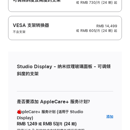
或 RMB 730/月 (24 期) 起
VESA 支架转换器
RMB 14,499
或 RMB 605/月 (24 期) 起
不含支架
Studio Display - 纳米纹理玻璃面板 - 可调倾
斜度的支架
是否要添加 AppleCare+ 服务计划？
AppleCare+ 服务计划 (适用于 Studio
AppleC
添加
Display)
服
RMB 1,249
或
RMB 53/月 (24 期)