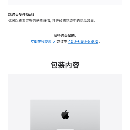
板
-
想购买多件商品？
可
你可以查看完整的送货详情，并更改购物袋中的商品数量。
调
倾
斜
获得购买帮助，
度
立即在线交流
(在
或致电
400-666-8800
。
的
新
支
窗
架
口
包装内容
的
中
分
打
期
开)
付
款
选
项)