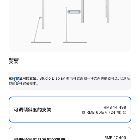
支架
选择你合用的支架。
Studio Display 有两种支架和一种支架转换器可选，以满足
展
你的各种安装需求。
开
RMB 14,499
可调倾斜度的支架
或 RMB 605/月 (24 期) 起
RMB 17,499
可调倾斜度及高‍度的支‍架