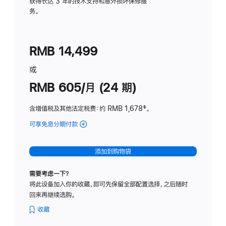
务
获得长达 3 年的技术支持和意外损坏保修服
务。
计
划
(适
RMB 14,499
用
于
或
Studio
RMB 605/月 (24 期)
Display
含增值税及其他法定税费
：约 RMB 1,678
脚
‡。
注
可享免息分期付款
(Studio
Display
-
添加到购物袋
纳
米
需要考虑一下？
纹
将此设备加入你的收藏，即可先保留全部配置选择，之后随时
理
回来再继续选购。
玻
璃
收藏
面