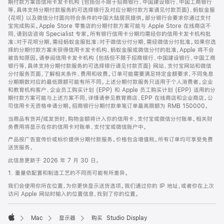
期付款方案由信用卡发卡机构 (包括但不限于招商银行、中国建设银行、中国工商银行
等，具体支持分期付款服务的可选择银行及对应分期付款方案请见付款页面)、蚂蚁金服
(花呗) 以及微信分付面向符合条件的中国大陆居民提供。部分银行会要求你通过支付
宝完成购买。Apple Store 零售店的分期付款方案可能与 Apple Store 在线商店不
同，请到店咨询 Specialist 专家。所有银行信用卡分期均需经你的信用卡发卡机构批
准；对于花呗分期，需经蚂蚁金服批准；对于微信分付分期，需经微信分付批准。如果你选
择的分期付款方案未获得信用卡发卡机构、蚂蚁金服或微信分付的批准，Apple 将不会
被告知原因。请参阅信用卡发卡机构 (包括但不限于招商银行、中国建设银行、中国工商
银行等，具体支持分期付款服务的可选择银行请见付款页面) 网站、支付宝网站和微信
分付服务页面，了解相关条件、费用和收费。订单可能需要满足特定金额要求，不同免息
分期期数对应的最低限额可能有所不同。上述分期付款服务只适用于个人消费者。企业
和教育机构客户、企业员工购买计划 (EPP) 和 Apple 员工购买计划 (EPP) 适用的分
期付款方案可能与上述方案不同，详情请参见教育商店、EPP 在线商店和企业商店。公
司信用卡无资格申请分期。招商银行分期付款单笔订单最高限额为 RMB 150000。
当商品有货并/或发货时，购物金额将计入你的信用卡、支付宝或微信分付账单。相关财
务费用将显示在你的信用卡对账单、支付宝或微信账户中。
产品按广告宣传价或标价提供分期付款服务。价格包含增值税。所有订单均可享受免费
送货服务。
此信息更新于 2026 年 7 月 30 日。
1. 重量依配置和制造工艺的不同而可能有所差异。
我们会使用你所在位置，为你更快显示送货选项。我们通过你的 IP 地址，或者你在上次
访问 Apple 网站时输入的位置信息，找到了你的位置。
Mac
显示器
购买 Studio Display