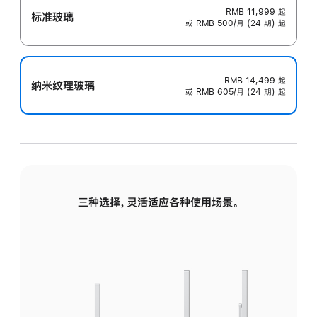
RMB 11,999
起
标准玻璃
或 RMB 500/月 (24 期) 起
RMB 14,499
起
纳米纹理玻璃
或 RMB 605/月 (24 期) 起
三种选择，灵活适应各种使用场景。
标