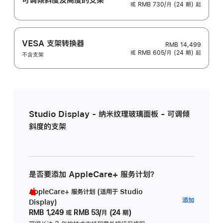
或 RMB 730/月 (24 期) 起
VESA 支架转换器
RMB 14,499
或 RMB 605/月 (24 期) 起
不含支架
Studio Display - 纳米纹理玻璃面板 - 可调倾
斜度的支架
是否要添加 AppleCare+ 服务计划？
AppleCare+ 服务计划 (适用于 Studio
AppleC
添加
Display)
服
RMB 1,249
或
RMB 53/月 (24 期)