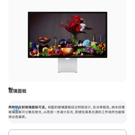
玻璃面板
两种抗反射玻璃面板可选。
标配的玻璃面板经过特别设计，反光率极低。纳米纹理
展
玻璃面板可分散反射光，从而进一步减少反光，即使在高亮光源的工作场所也能保
持出色画质。
开