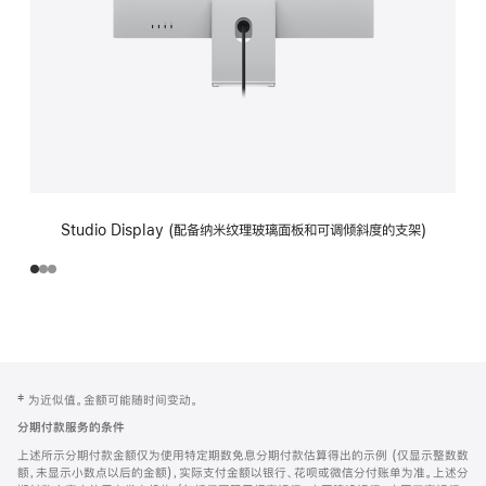
Studio Display (配备纳米纹理玻璃面板和可调倾斜度的支架)
网
脚
‡ 为近似值。金额可能随时间变动。
注
页
分期付款服务的条件
页
上述所示分期付款金额仅为使用特定期数免息分期付款估算得出的示例 (仅显示整数数
脚
额，未显示小数点以后的金额)，实际支付金额以银行、花呗或微信分付账单为准。上述分