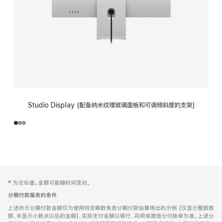
Studio Display (配备纳米纹理玻璃面板和可调倾斜度的支架)
网
脚
‡ 为近似值。金额可能随时间变动。
注
页
分期付款服务的条件
页
上述所示分期付款金额仅为使用特定期数免息分期付款估算得出的示例 (仅显示整数数
脚
额，未显示小数点以后的金额)，实际支付金额以银行、花呗或微信分付账单为准。上述分