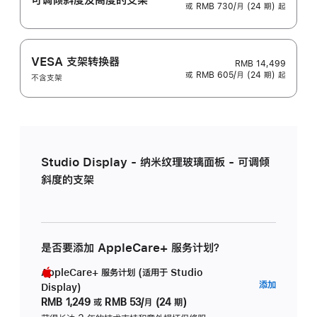
或 RMB 730/月 (24 期) 起
VESA 支架转换器
RMB 14,499
或 RMB 605/月 (24 期) 起
不含支架
Studio Display - 纳米纹理玻璃面板 - 可调倾
斜度的支架
是否要添加 AppleCare+ 服务计划？
AppleCare+ 服务计划 (适用于 Studio
AppleC
添加
Display)
服
RMB 1,249
或
RMB 53/月 (24 期)