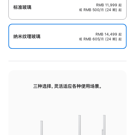
RMB 11,999
起
标准玻璃
或 RMB 500/月 (24 期) 起
RMB 14,499
起
纳米纹理玻璃
或 RMB 605/月 (24 期) 起
三种选择，灵活适应各种使用场景。
标