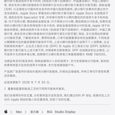
期付款方案由信用卡发卡机构 (包括但不限于招商银行、中国建设银行、中国工商银行
等，具体支持分期付款服务的可选择银行及对应分期付款方案请见付款页面)、蚂蚁金服
(花呗) 以及微信分付面向符合条件的中国大陆居民提供。部分银行会要求你通过支付
宝完成购买。Apple Store 零售店的分期付款方案可能与 Apple Store 在线商店不
同，请到店咨询 Specialist 专家。所有银行信用卡分期均需经你的信用卡发卡机构批
准；对于花呗分期，需经蚂蚁金服批准；对于微信分付分期，需经微信分付批准。如果你选
择的分期付款方案未获得信用卡发卡机构、蚂蚁金服或微信分付的批准，Apple 将不会
被告知原因。请参阅信用卡发卡机构 (包括但不限于招商银行、中国建设银行、中国工商
银行等，具体支持分期付款服务的可选择银行请见付款页面) 网站、支付宝网站和微信
分付服务页面，了解相关条件、费用和收费。订单可能需要满足特定金额要求，不同免息
分期期数对应的最低限额可能有所不同。上述分期付款服务只适用于个人消费者。企业
和教育机构客户、企业员工购买计划 (EPP) 和 Apple 员工购买计划 (EPP) 适用的分
期付款方案可能与上述方案不同，详情请参见教育商店、EPP 在线商店和企业商店。公
司信用卡无资格申请分期。招商银行分期付款单笔订单最高限额为 RMB 150000。
当商品有货并/或发货时，购物金额将计入你的信用卡、支付宝或微信分付账单。相关财
务费用将显示在你的信用卡对账单、支付宝或微信账户中。
产品按广告宣传价或标价提供分期付款服务。价格包含增值税。所有订单均可享受免费
送货服务。
此信息更新于 2026 年 7 月 30 日。
1. 重量依配置和制造工艺的不同而可能有所差异。
我们会使用你所在位置，为你更快显示送货选项。我们通过你的 IP 地址，或者你在上次
访问 Apple 网站时输入的位置信息，找到了你的位置。
Mac
显示器
购买 Studio Display