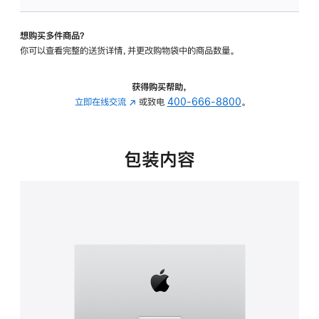
板
-
想购买多件商品？
可
你可以查看完整的送货详情，并更改购物袋中的商品数量。
调
倾
斜
获得购买帮助，
度
立即在线交流
(在
或致电
400-666-8800
。
的
新
支
窗
架
口
包装内容
的
中
分
打
期
开)
付
款
选
项)