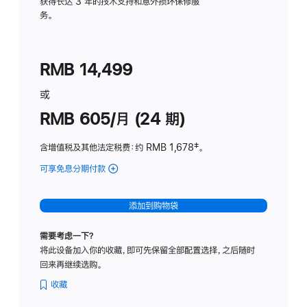
务
获得长达 3 年的技术支持和意外损坏保修服
务。
计
划
(适
RMB 14,499
用
于
或
Studio
RMB 605/月 (24 期)
Display
含增值税及其他法定税费
：约 RMB 1,678
脚
‡。
注
可享免息分期付款
(Studio
Display
-
添加到购物袋
纳
米
需要考虑一下？
纹
将此设备加入你的收藏，即可先保留全部配置选择，之后随时
理
回来再继续选购。
玻
璃
收藏
面