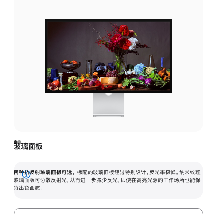
玻璃面板
两种抗反射玻璃面板可选。
标配的玻璃面板经过特别设计，反光率极低。纳米纹理
展
玻璃面板可分散反射光，从而进一步减少反光，即使在高亮光源的工作场所也能保
持出色画质。
开