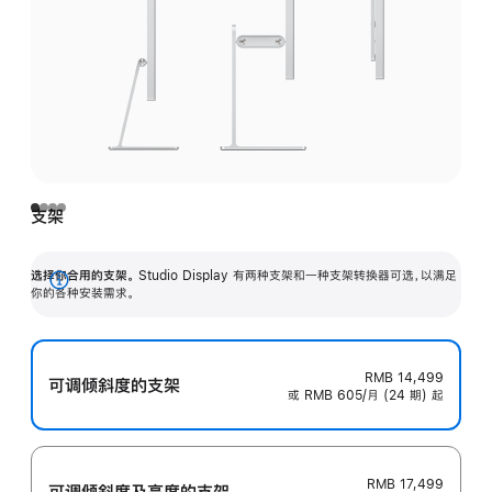
支架
选择你合用的支架。
Studio Display 有两种支架和一种支架转换器可选，以满足
展
你的各种安装需求。
开
RMB 14,499
可调倾斜度的支架
或 RMB 605/月 (24 期) 起
RMB 17,499
可调倾斜度及高‍度的支‍架