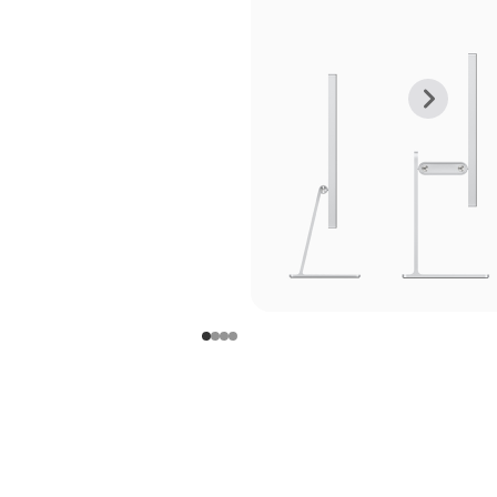
上
下
一
一
张
张
图
图
库
库
图
图
片
片
-
-
支
支
架
架