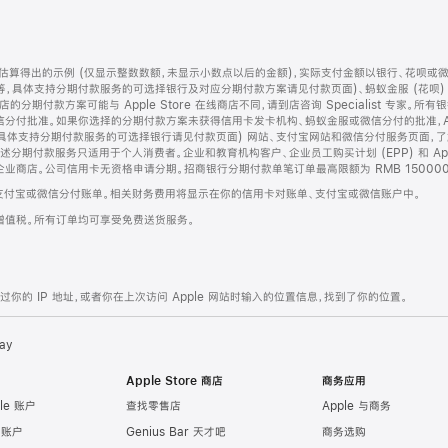
算得出的示例 (仅显示整数数额，未显示小数点以后的金额)，实际支付金额以银行、花呗或
等，具体支持分期付款服务的可选择银行及对应分期付款方案请见付款页面)、蚂蚁金服 (花呗
售店的分期付款方案可能与 Apple Store 在线商店不同，请到店咨询 Specialist 专
分付批准。如果你选择的分期付款方案未获得信用卡发卡机构、蚂蚁金服或微信分付的批准，Ap
具体支持分期付款服务的可选择银行请见付款页面) 网站、支付宝网站和微信分付服务页面，
期付款服务只适用于个人消费者。企业和教育机构客户、企业员工购买计划 (EPP) 和 Appl
企业商店。公司信用卡无资格申请分期。招商银行分期付款单笔订单最高限额为 RMB 150000
支付宝或微信分付账单。相关财务费用将显示在你的信用卡对账单、支付宝或微信账户中。
增值税。所有订单均可享受免费送货服务。
的 IP 地址，或者你在上次访问 Apple 网站时输入的位置信息，找到了你的位置。
ay
Apple Store 商店
商务应用
le 账户
查找零售店
Apple 与商务
e 账户
Genius Bar 天才吧
商务选购