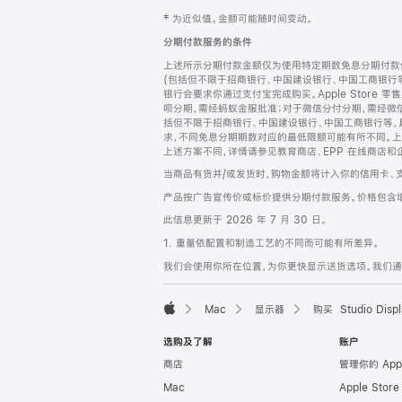
网
脚
‡ 为近似值。金额可能随时间变动。
注
页
分期付款服务的条件
页
上述所示分期付款金额仅为使用特定期数免息分期付款估
脚
(包括但不限于招商银行、中国建设银行、中国工商银行
银行会要求你通过支付宝完成购买。Apple Store 零
呗分期，需经蚂蚁金服批准；对于微信分付分期，需经微信
括但不限于招商银行、中国建设银行、中国工商银行等，
求，不同免息分期期数对应的最低限额可能有所不同。上述分
上述方案不同，详情请参见教育商店、EPP 在线商店和
当商品有货并/或发货时，购物金额将计入你的信用卡、
产品按广告宣传价或标价提供分期付款服务。价格包含
此信息更新于 2026 年 7 月 30 日。
1. 重量依配置和制造工艺的不同而可能有所差异。
我们会使用你所在位置，为你更快显示送货选项。我们通过你
Mac
显示器
购买 Studio Displ
Apple
选购及了解
账户
商店
管理你的 App
Mac
Apple Stor