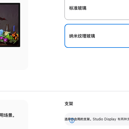
标准玻璃
纳米纹理玻璃
支架
用场景。
标配可调倾斜度的支架，提供 30 度的倾斜度
选
选择你合用的支架。
Studio Display
调节范围。
展