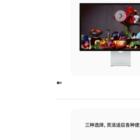
上
下
一
一
张
张
图
图
库
库
图
图
片
片
-
-
玻
玻
璃
璃
三种选择，灵活适应各种使
面
面
板
板