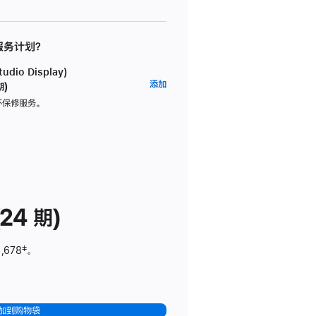
 服务计划？
dio Display)
AppleCare+
添加
期)
服
坏保修服务。
务
计
划
(适
用
于
24 期)
Studio
Display)
,678
脚
‡。
注
加到购物袋