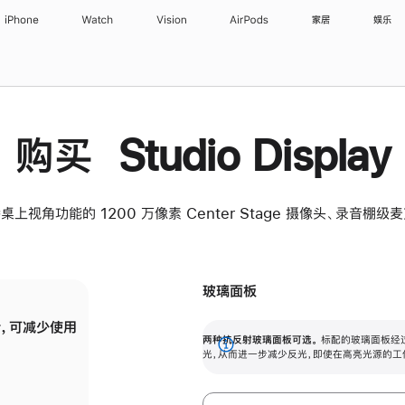
iPhone
Watch
Vision
AirPods
家居
娱乐
购买 Studio Display
桌上视角功能的 1200 万像素 Center Stage 摄像头、录音棚
玻璃面板
，可减少使用
纳米纹理玻璃面板可进一步减少反光，即使在
两种抗反射玻璃面板可选。
标配的玻璃面板经
。
有高亮光源的场所使用，也能保持出色画质。
展
光，从而进一步减少反光，即使在高亮光源的工
开