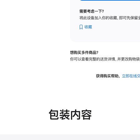
纳
米
需要考虑一下？
纹
将此设备加入你的收藏，即可先保留
理
玻
收藏
璃
面
板
想购买多件商品？
-
你可以查看完整的送货详情，并更改购物袋
可
调
倾
获得购买帮助，
立即在线
斜
度
的
支
架
包装内容
的
分
期
付
款