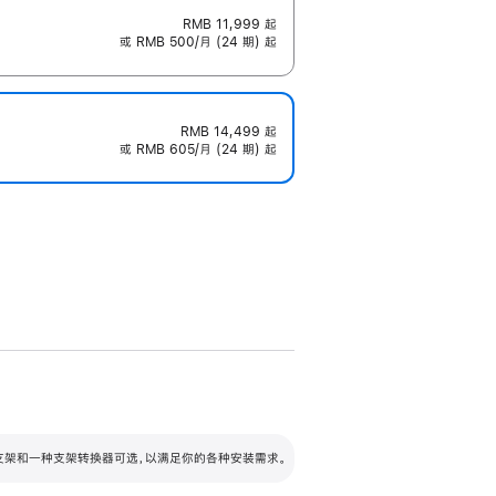
RMB 11,999
起
或 RMB 500/月 (24 期) 起
RMB 14,499
起
或 RMB 605/月 (24 期) 起
配可调倾斜度及高度的支架，额外增加 105
VESA 支架转换器
 有两种支架和一种支架转换器可选，以满足你的各种安装需求。
毫米的高度调节范围。
容的支架 (未随附)