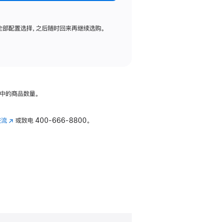
全部配置选择，之后随时回来再继续选购。
中的商品数量。
交流
(在
或致电
400-666-8800。
新
窗
口
中
打
开)