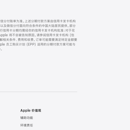
微信分付账单为准。上述分期付款方案由信用卡发卡机构
) 以及微信分付面向符合条件的中国大陆居民提供。部分
家。所有银行信用卡分期均需经你的信用卡发卡机构批准；对于花
ple 将不会被告知原因。请参阅信用卡发卡机构 (包
了解相关条件、费用和收费。订单可能需要满足特定金额要
e 员工购买计划 (EPP) 适用的分期付款方案可能与
。
Apple 价值观
辅助功能
环境责任