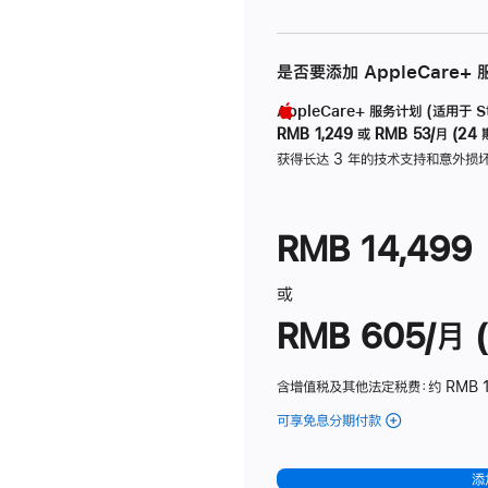
是否要添加 AppleCare+
AppleCare+ 服务计划 (适用于 Stu
RMB 1,249
或
RMB 53/月 (24 
获得长达 3 年的技术支持和意外损
RMB 14,499
或
RMB 605/月 (
含增值税及其他法定税费
：约 RMB 1
可享免息分期付款
(Studio
Display
-
添