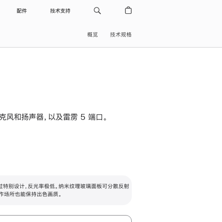
配件
技术支持
概览
技术规格
级麦克风和扬声器，以及雷雳 5 端口。
过特别设计，反光率极低。纳米纹理玻璃面板可分散反射
作场所也能保持出色画质。