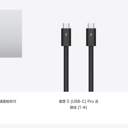
选
项)
理玻璃面板和可
雷雳 5 (USB-C) Pro 连
接线 (1 米)