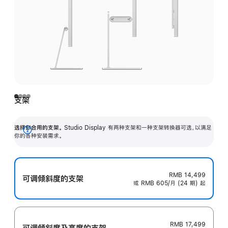
支架
选择你合用的支架。
Studio Display 有两种支架和一种支架转换器可选，以满足
展
你的各种安装需求。
开
RMB 14,499
可调倾斜度的支架
或 RMB 605/月 (24 期) 起
RMB 17,499
可调倾斜度及高‍度的支‍架