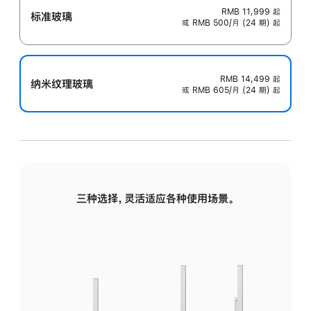
RMB 11,999
起
标准玻璃
或 RMB 500/月 (24 期) 起
RMB 14,499
起
纳米纹理玻璃
或 RMB 605/月 (24 期) 起
三种选择，灵活适应各种使用场景。
标