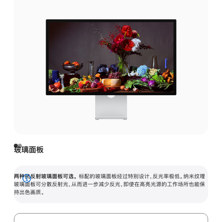
玻璃面板
两种抗反射玻璃面板可选。
标配的玻璃面板经过特别设计，反光率极低。纳米纹理
展
玻璃面板可分散反射光，从而进一步减少反光，即使在高亮光源的工作场所也能保
持出色画质。
开