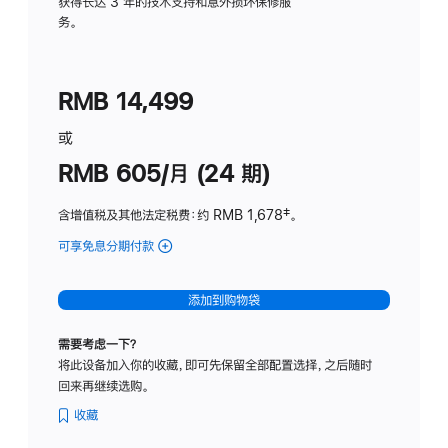
务
获得长达 3 年的技术支持和意外损坏保修服
务。
计
划
(适
RMB 14,499
用
于
或
Studio
RMB 605/月 (24 期)
Display
含增值税及其他法定税费
：约 RMB 1,678
脚
‡。
注
可享免息分期付款
(Studio
Display
-
添加到购物袋
纳
米
需要考虑一下？
纹
将此设备加入你的收藏，即可先保留全部配置选择，之后随时
理
回来再继续选购。
玻
璃
收藏
面