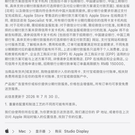
期付款方案由信用卡发卡机构 (包括但不限于招商银行、中国建设银行、中国工商银行
等，具体支持分期付款服务的可选择银行及对应分期付款方案请见付款页面)、蚂蚁金服
(花呗) 以及微信分付面向符合条件的中国大陆居民提供。部分银行会要求你通过支付
宝完成购买。Apple Store 零售店的分期付款方案可能与 Apple Store 在线商店不
同，请到店咨询 Specialist 专家。所有银行信用卡分期均需经你的信用卡发卡机构批
准；对于花呗分期，需经蚂蚁金服批准；对于微信分付分期，需经微信分付批准。如果你选
择的分期付款方案未获得信用卡发卡机构、蚂蚁金服或微信分付的批准，Apple 将不会
被告知原因。请参阅信用卡发卡机构 (包括但不限于招商银行、中国建设银行、中国工商
银行等，具体支持分期付款服务的可选择银行请见付款页面) 网站、支付宝网站和微信
分付服务页面，了解相关条件、费用和收费。订单可能需要满足特定金额要求，不同免息
分期期数对应的最低限额可能有所不同。上述分期付款服务只适用于个人消费者。企业
和教育机构客户、企业员工购买计划 (EPP) 和 Apple 员工购买计划 (EPP) 适用的分
期付款方案可能与上述方案不同，详情请参见教育商店、EPP 在线商店和企业商店。公
司信用卡无资格申请分期。招商银行分期付款单笔订单最高限额为 RMB 150000。
当商品有货并/或发货时，购物金额将计入你的信用卡、支付宝或微信分付账单。相关财
务费用将显示在你的信用卡对账单、支付宝或微信账户中。
产品按广告宣传价或标价提供分期付款服务。价格包含增值税。所有订单均可享受免费
送货服务。
此信息更新于 2026 年 7 月 30 日。
1. 重量依配置和制造工艺的不同而可能有所差异。
我们会使用你所在位置，为你更快显示送货选项。我们通过你的 IP 地址，或者你在上次
访问 Apple 网站时输入的位置信息，找到了你的位置。
Mac
显示器
购买 Studio Display