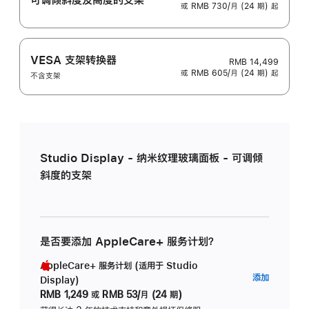
或 RMB 730/月 (24 期) 起
VESA 支架转换器
RMB 14,499
或 RMB 605/月 (24 期) 起
不含支架
Studio Display - 纳米纹理玻璃面板 - 可调倾
斜度的支架
是否要添加 AppleCare+ 服务计划？
AppleCare+ 服务计划 (适用于 Studio
AppleC
添加
Display)
服
RMB 1,249
或
RMB 53/月 (24 期)