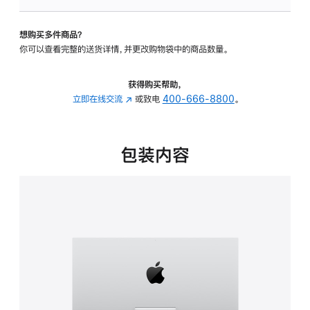
板
-
想购买多件商品？
可
你可以查看完整的送货详情，并更改购物袋中的商品数量。
调
倾
斜
获得购买帮助，
度
立即在线交流
(在
或致电
400-666-8800
。
的
新
支
窗
架
口
包装内容
的
中
分
打
期
开)
付
款
选
项)