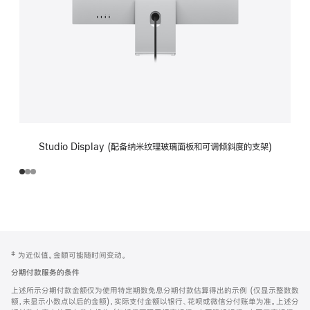
Studio Display (配备纳米纹理玻璃面板和可调倾斜度的支架)
网
脚
‡ 为近似值。金额可能随时间变动。
注
页
分期付款服务的条件
页
上述所示分期付款金额仅为使用特定期数免息分期付款估算得出的示例 (仅显示整数数
脚
额，未显示小数点以后的金额)，实际支付金额以银行、花呗或微信分付账单为准。上述分