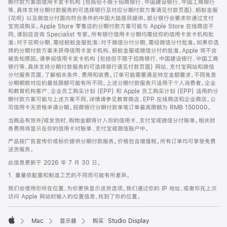
期付款方案由信用卡发卡机构 (包括但不限于招商银行、中国建设银行、中国工商银行
等，具体支持分期付款服务的可选择银行及对应分期付款方案请见付款页面)、蚂蚁金服
(花呗) 以及微信分付面向符合条件的中国大陆居民提供。部分银行会要求你通过支付
宝完成购买。Apple Store 零售店的分期付款方案可能与 Apple Store 在线商店不
同，请到店咨询 Specialist 专家。所有银行信用卡分期均需经你的信用卡发卡机构批
准；对于花呗分期，需经蚂蚁金服批准；对于微信分付分期，需经微信分付批准。如果你选
择的分期付款方案未获得信用卡发卡机构、蚂蚁金服或微信分付的批准，Apple 将不会
被告知原因。请参阅信用卡发卡机构 (包括但不限于招商银行、中国建设银行、中国工商
银行等，具体支持分期付款服务的可选择银行请见付款页面) 网站、支付宝网站和微信
分付服务页面，了解相关条件、费用和收费。订单可能需要满足特定金额要求，不同免息
分期期数对应的最低限额可能有所不同。上述分期付款服务只适用于个人消费者。企业
和教育机构客户、企业员工购买计划 (EPP) 和 Apple 员工购买计划 (EPP) 适用的分
期付款方案可能与上述方案不同，详情请参见教育商店、EPP 在线商店和企业商店。公
司信用卡无资格申请分期。招商银行分期付款单笔订单最高限额为 RMB 150000。
当商品有货并/或发货时，购物金额将计入你的信用卡、支付宝或微信分付账单。相关财
务费用将显示在你的信用卡对账单、支付宝或微信账户中。
产品按广告宣传价或标价提供分期付款服务。价格包含增值税。所有订单均可享受免费
送货服务。
此信息更新于 2026 年 7 月 30 日。
1. 重量依配置和制造工艺的不同而可能有所差异。
我们会使用你所在位置，为你更快显示送货选项。我们通过你的 IP 地址，或者你在上次
访问 Apple 网站时输入的位置信息，找到了你的位置。
Mac
显示器
购买 Studio Display