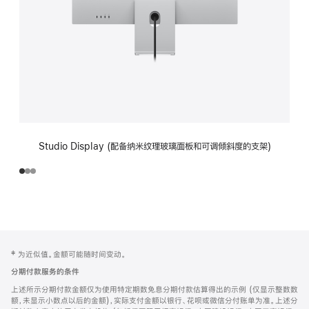
Studio Display (配备纳米纹理玻璃面板和可调倾斜度的支架)
网
脚
‡ 为近似值。金额可能随时间变动。
注
页
分期付款服务的条件
页
上述所示分期付款金额仅为使用特定期数免息分期付款估算得出的示例 (仅显示整数数
脚
额，未显示小数点以后的金额)，实际支付金额以银行、花呗或微信分付账单为准。上述分