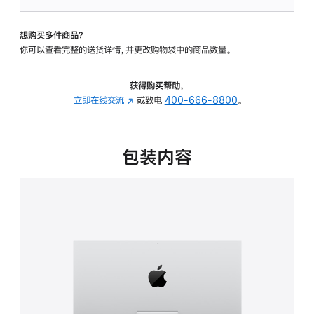
板
-
想购买多件商品？
可
你可以查看完整的送货详情，并更改购物袋中的商品数量。
调
倾
斜
获得购买帮助，
度
立即在线交流
(在
或致电
400-666-8800
。
的
新
支
窗
架
口
包装内容
的
中
分
打
期
开)
付
款
选
项)