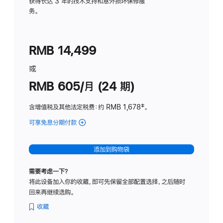
务
获得长达 3 年的技术支持和意外损坏保修服
务。
计
划
(适
RMB 14,499
用
于
或
Studio
RMB 605/月 (24 期)
Display
含增值税及其他法定税费
：约 RMB 1,678
脚
‡。
注
可享免息分期付款
(Studio
Display
-
添加到购物袋
纳
米
需要考虑一下？
纹
将此设备加入你的收藏，即可先保留全部配置选择，之后随时
理
回来再继续选购。
玻
璃
收藏
面