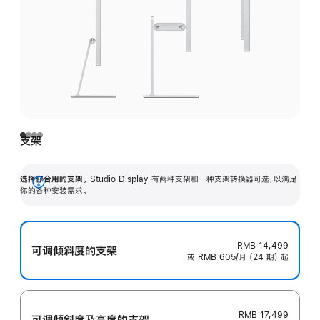
支架
选择你合用的支架。
Studio Display 有两种支架和一种支架转换器可选，以满足
展
你的各种安装需求。
开
RMB 14,499
可调倾斜度的支架
或 RMB 605/月 (24 期) 起
RMB 17,499
可调倾斜度及高‍度的支‍架