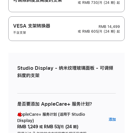
或 RMB 730/月 (24 期) 起
VESA 支架转换器
RMB 14,499
或 RMB 605/月 (24 期) 起
不含支架
Studio Display - 纳米纹理玻璃面板 - 可调倾
斜度的支架
是否要添加 AppleCare+ 服务计划？
AppleCare+ 服务计划 (适用于 Studio
AppleC
添加
Display)
服
RMB 1,249
或
RMB 53/月 (24 期)