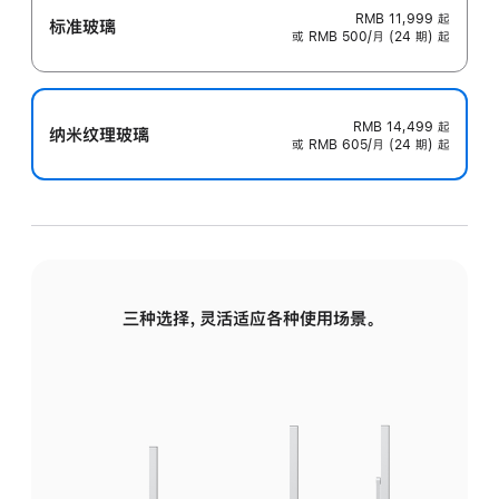
RMB 11,999
起
标准玻璃
或 RMB 500/月 (24 期) 起
RMB 14,499
起
纳米纹理玻璃
或 RMB 605/月 (24 期) 起
三种选择，灵活适应各种使用场景。
标