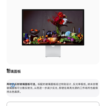
玻璃面板
两种抗反射玻璃面板可选。
标配的玻璃面板经过特别设计，反光率极低。纳米纹理
展
玻璃面板可分散反射光，从而进一步减少反光，即使在高亮光源的工作场所也能保
持出色画质。
开