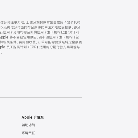
微信分付账单为准。上述分期付款方案由信用卡发卡机构
) 以及微信分付面向符合条件的中国大陆居民提供。部分
家。所有银行信用卡分期均需经你的信用卡发卡机构批准；对于花
ple 将不会被告知原因。请参阅信用卡发卡机构 (包
了解相关条件、费用和收费。订单可能需要满足特定金额要
e 员工购买计划 (EPP) 适用的分期付款方案可能与
。
Apple 价值观
辅助功能
环境责任