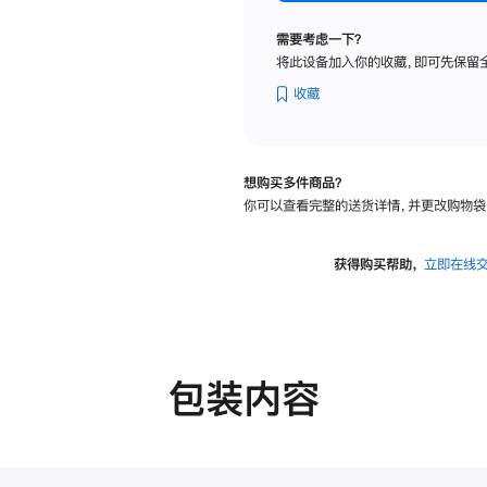
纳
米
需要考虑一下？
纹
将此设备加入你的收藏，即可先保留
理
玻
收藏
璃
面
板
想购买多件商品？
-
你可以查看完整的送货详情，并更改购物袋
可
调
倾
获得购买帮助，
立即在线
斜
度
的
支
架
包装内容
的
分
期
付
款