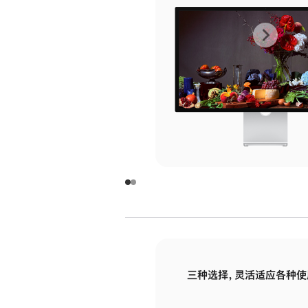
上
下
一
一
张
张
图
图
库
库
图
图
片
片
-
-
玻
玻
璃
璃
三种选择，灵活适应各种使
面
面
板
板