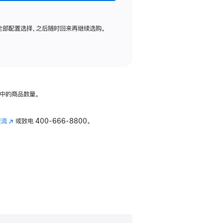
全部配置选择，之后随时回来再继续选购。
中的商品数量。
交流
(在
或致电
400-666-8800。
新
窗
口
中
打
开)