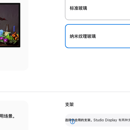
标准玻璃
纳米纹理玻璃
支架
用场景。
标配可调倾斜度的支架，提供 30 度的倾斜度
选
选择你合用的支架。
Studio Display
调节范围。
展