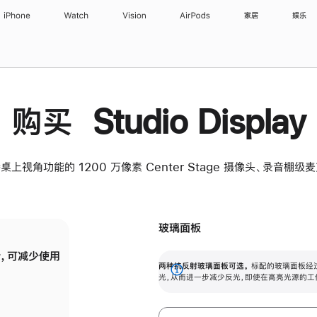
iPhone
Watch
Vision
AirPods
家居
娱乐
购买 Studio Display
桌上视角功能的 1200 万像素 Center Stage 摄像头、录音棚
玻璃面板
，可减少使用
纳米纹理玻璃面板可进一步减少反光，即使在
两种抗反射玻璃面板可选。
标配的玻璃面板经
。
有高亮光源的场所使用，也能保持出色画质。
展
光，从而进一步减少反光，即使在高亮光源的工
开