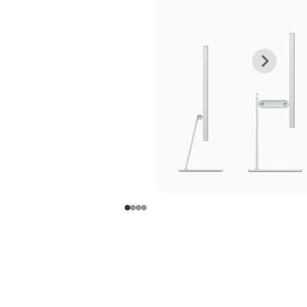
上
下
一
一
张
张
图
图
库
库
图
图
片
片
-
-
支
支
架
架