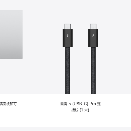
选
项)
理玻璃面板和可
雷雳 5 (USB-C) Pro 连
接线 (1 米)