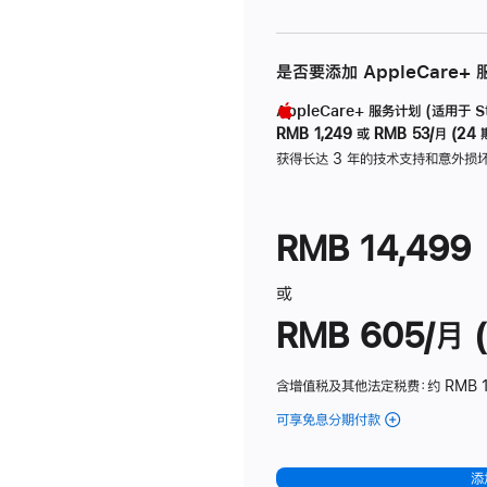
是否要添加 AppleCare+
AppleCare+ 服务计划 (适用于 Stu
RMB 1,249
或
RMB 53/月 (24 
获得长达 3 年的技术支持和意外损
RMB 14,499
或
RMB 605/月 (
含增值税及其他法定税费
：约 RMB 1
可享免息分期付款
(Studio
Display
-
添