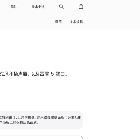
配件
技术支持
概览
技术规格
级麦克风和扬声器，以及雷雳 5 端口。
过特别设计，反光率极低。纳米纹理玻璃面板可分散反射
作场所也能保持出色画质。