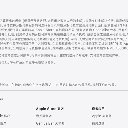
算得出的示例 (仅显示整数数额，未显示小数点以后的金额)，实际支付金额以银行、花呗或
等，具体支持分期付款服务的可选择银行及对应分期付款方案请见付款页面)、蚂蚁金服 (花呗
售店的分期付款方案可能与 Apple Store 在线商店不同，请到店咨询 Specialist 专
分付批准。如果你选择的分期付款方案未获得信用卡发卡机构、蚂蚁金服或微信分付的批准，Ap
具体支持分期付款服务的可选择银行请见付款页面) 网站、支付宝网站和微信分付服务页面，
期付款服务只适用于个人消费者。企业和教育机构客户、企业员工购买计划 (EPP) 和 Appl
企业商店。公司信用卡无资格申请分期。招商银行分期付款单笔订单最高限额为 RMB 150000
支付宝或微信分付账单。相关财务费用将显示在你的信用卡对账单、支付宝或微信账户中。
增值税。所有订单均可享受免费送货服务。
的 IP 地址，或者你在上次访问 Apple 网站时输入的位置信息，找到了你的位置。
ay
Apple Store 商店
商务应用
le 账户
查找零售店
Apple 与商务
e 账户
Genius Bar 天才吧
商务选购