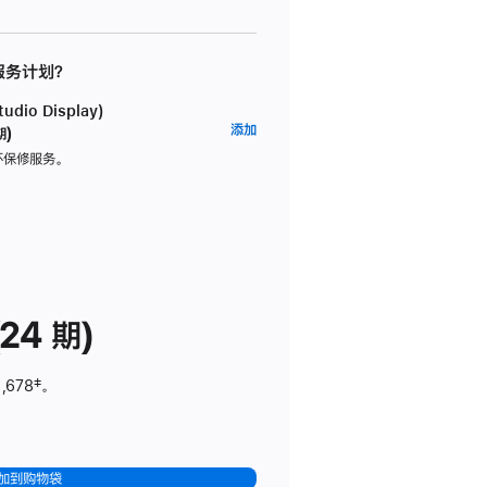
 服务计划？
dio Display)
AppleCare+
添加
期)
服
坏保修服务。
务
计
划
(适
用
于
24 期)
Studio
Display)
,678
脚
‡。
注
加到购物袋