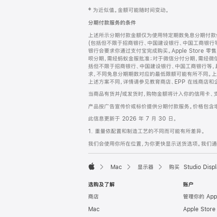
网
脚
‡ 为近似值。金额可能随时间变动。
注
页
分期付款服务的条件
页
上述所示分期付款金额仅为使用特定期数免息分期付款估
脚
(包括但不限于招商银行、中国建设银行、中国工商银行
银行会要求你通过支付宝完成购买。Apple Store 零
呗分期，需经蚂蚁金服批准；对于微信分付分期，需经微信
括但不限于招商银行、中国建设银行、中国工商银行等，
求，不同免息分期期数对应的最低限额可能有所不同。上述分
上述方案不同，详情请参见教育商店、EPP 在线商店和
当商品有货并/或发货时，购物金额将计入你的信用卡、
产品按广告宣传价或标价提供分期付款服务。价格包含
此信息更新于 2026 年 7 月 30 日。
1. 重量依配置和制造工艺的不同而可能有所差异。
我们会使用你所在位置，为你更快显示送货选项。我们通过你
Mac
显示器
购买 Studio Displ
Apple
选购及了解
账户
商店
管理你的 App
Mac
Apple Stor