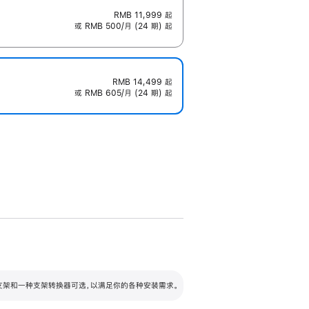
RMB 11,999
起
或 RMB 500/月 (24 期) 起
RMB 14,499
起
或 RMB 605/月 (24 期) 起
配可调倾斜度及高度的支架，额外增加 105
VESA 支架转换器
 有两种支架和一种支架转换器可选，以满足你的各种安装需求。
毫米的高度调节范围。
容的支架 (未随附)