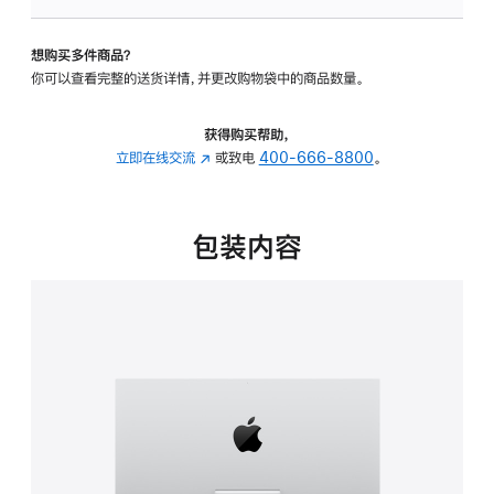
板
-
想购买多件商品？
可
你可以查看完整的送货详情，并更改购物袋中的商品数量。
调
倾
斜
获得购买帮助，
度
立即在线交流
(在
或致电
400-666-8800
。
的
新
支
窗
架
口
包装内容
的
中
分
打
期
开)
付
款
选
项)