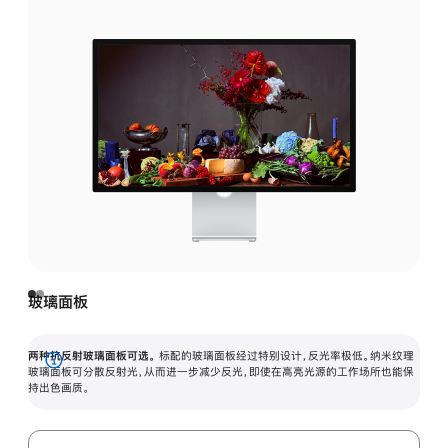
玻璃面板
两种抗反射玻璃面板可选。
标配的玻璃面板经过特别设计，反光率极低。纳米纹理
展
玻璃面板可分散反射光，从而进一步减少反光，即使在高亮光源的工作场所也能保
持出色画质。
开