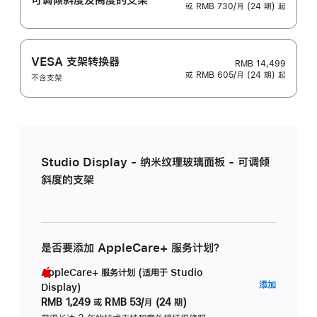
或 RMB 730/月 (24 期) 起
VESA 支架转换器
RMB 14,499
或 RMB 605/月 (24 期) 起
不含支架
Studio Display - 纳米纹理玻璃面板 - 可调倾
斜度的支架
是否要添加 AppleCare+ 服务计划？
AppleCare+ 服务计划 (适用于 Studio
AppleC
添加
Display)
服
RMB 1,249
或
RMB 53/月 (24 期)