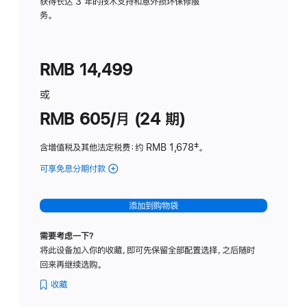
务
获得长达 3 年的技术支持和意外损坏保修服
务。
计
划
(适
RMB 14,499
用
于
或
Studio
RMB 605/月 (24 期)
Display
含增值税及其他法定税费
：约 RMB 1,678
脚
‡。
注
可享免息分期付款
(Studio
Display
-
添加到购物袋
纳
米
需要考虑一下？
纹
将此设备加入你的收藏，即可先保留全部配置选择，之后随时
理
回来再继续选购。
玻
璃
收藏
面