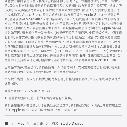
期付款方案由信用卡发卡机构 (包括但不限于招商银行、中国建设银行、中国工商银行
等，具体支持分期付款服务的可选择银行及对应分期付款方案请见付款页面)、蚂蚁金服
(花呗) 以及微信分付面向符合条件的中国大陆居民提供。部分银行会要求你通过支付
宝完成购买。Apple Store 零售店的分期付款方案可能与 Apple Store 在线商店不
同，请到店咨询 Specialist 专家。所有银行信用卡分期均需经你的信用卡发卡机构批
准；对于花呗分期，需经蚂蚁金服批准；对于微信分付分期，需经微信分付批准。如果你选
择的分期付款方案未获得信用卡发卡机构、蚂蚁金服或微信分付的批准，Apple 将不会
被告知原因。请参阅信用卡发卡机构 (包括但不限于招商银行、中国建设银行、中国工商
银行等，具体支持分期付款服务的可选择银行请见付款页面) 网站、支付宝网站和微信
分付服务页面，了解相关条件、费用和收费。订单可能需要满足特定金额要求，不同免息
分期期数对应的最低限额可能有所不同。上述分期付款服务只适用于个人消费者。企业
和教育机构客户、企业员工购买计划 (EPP) 和 Apple 员工购买计划 (EPP) 适用的分
期付款方案可能与上述方案不同，详情请参见教育商店、EPP 在线商店和企业商店。公
司信用卡无资格申请分期。招商银行分期付款单笔订单最高限额为 RMB 150000。
当商品有货并/或发货时，购物金额将计入你的信用卡、支付宝或微信分付账单。相关财
务费用将显示在你的信用卡对账单、支付宝或微信账户中。
产品按广告宣传价或标价提供分期付款服务。价格包含增值税。所有订单均可享受免费
送货服务。
此信息更新于 2026 年 7 月 30 日。
1. 重量依配置和制造工艺的不同而可能有所差异。
我们会使用你所在位置，为你更快显示送货选项。我们通过你的 IP 地址，或者你在上次
访问 Apple 网站时输入的位置信息，找到了你的位置。
Mac
显示器
购买 Studio Display