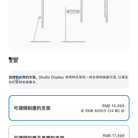
支架
选择你合用的支架。
Studio Display 有两种支架和一种支架转换器可选，以满足
展
你的各种安装需求。
开
RMB 14,499
可调倾斜度的支架
或 RMB 605/月 (24 期) 起
RMB 17,499
可调倾斜度及高‍度的支‍架