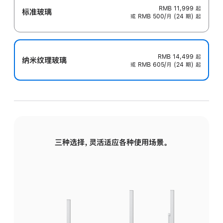
RMB 11,999
起
标准玻璃
或 RMB 500/月 (24 期) 起
RMB 14,499
起
纳米纹理玻璃
或 RMB 605/月 (24 期) 起
三种选择，灵活适应各种使用场景。
标