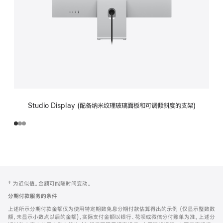
Studio Display (配备纳米纹理玻璃面板和可调倾斜度的支架)
网
脚
‡ 为近似值。金额可能随时间变动。
注
页
分期付款服务的条件
页
上述所示分期付款金额仅为使用特定期数免息分期付款估算得出的示例 (仅显示整数数
脚
额，未显示小数点以后的金额)，实际支付金额以银行、花呗或微信分付账单为准。上述分