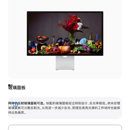
玻璃面板
两种抗反射玻璃面板可选。
标配的玻璃面板经过特别设计，反光率极低。纳米纹理
展
玻璃面板可分散反射光，从而进一步减少反光，即使在高亮光源的工作场所也能保
持出色画质。
开