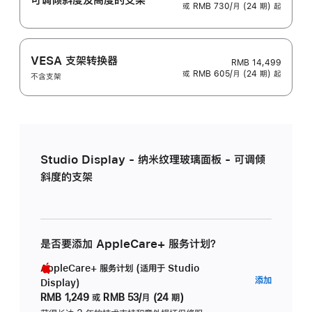
或 RMB 730/月 (24 期) 起
VESA 支架转换器
RMB 14,499
或 RMB 605/月 (24 期) 起
不含支架
Studio Display - 纳米纹理玻璃面板 - 可调倾
斜度的支架
是否要添加 AppleCare+ 服务计划？
AppleCare+ 服务计划 (适用于 Studio
AppleC
添加
Display)
服
RMB 1,249
或
RMB 53/月 (24 期)