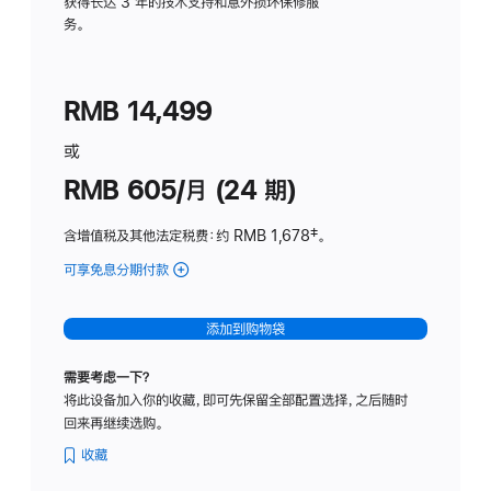
务
获得长达 3 年的技术支持和意外损坏保修服
务。
计
划
(适
RMB 14,499
用
于
或
Studio
RMB 605/月 (24 期)
Display
含增值税及其他法定税费
：约 RMB 1,678
脚
‡。
注
可享免息分期付款
(Studio
Display
-
添加到购物袋
纳
米
需要考虑一下？
纹
将此设备加入你的收藏，即可先保留全部配置选择，之后随时
理
回来再继续选购。
玻
璃
收藏
面