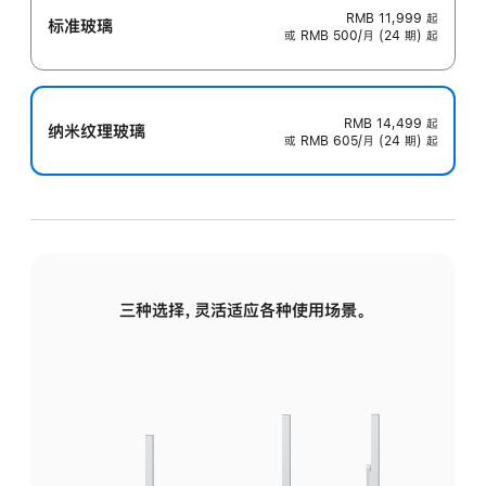
RMB 11,999
起
标准玻璃
或 RMB 500/月 (24 期) 起
RMB 14,499
起
纳米纹理玻璃
或 RMB 605/月 (24 期) 起
三种选择，灵活适应各种使用场景。
标