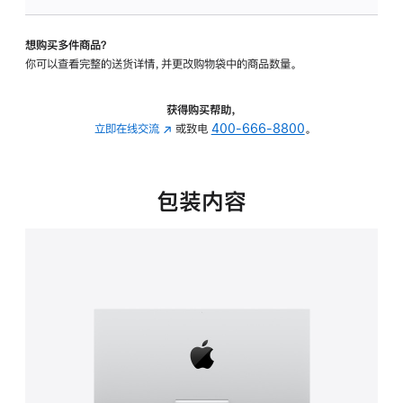
板
-
想购买多件商品？
可
你可以查看完整的送货详情，并更改购物袋中的商品数量。
调
倾
斜
获得购买帮助，
度
立即在线交流
(在
或致电
400-666-8800
。
的
新
支
窗
架
口
包装内容
的
中
分
打
期
开)
付
款
选
项)