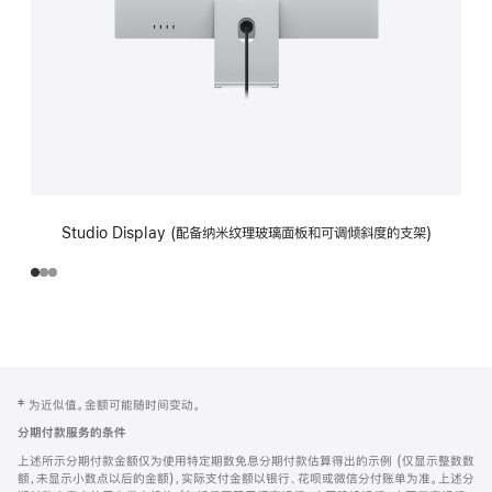
Studio Display (配备纳米纹理玻璃面板和可调倾斜度的支架)
网
脚
‡ 为近似值。金额可能随时间变动。
注
页
分期付款服务的条件
页
上述所示分期付款金额仅为使用特定期数免息分期付款估算得出的示例 (仅显示整数数
脚
额，未显示小数点以后的金额)，实际支付金额以银行、花呗或微信分付账单为准。上述分