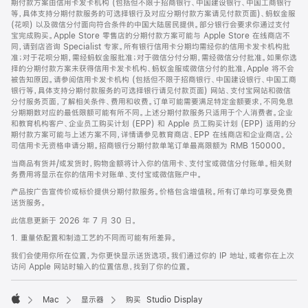
期付款方案由信用卡发卡机构 (包括但不限于招商银行、中国建设银行、中国工商银行
等，具体支持分期付款服务的可选择银行及对应分期付款方案请见付款页面)、蚂蚁金服
(花呗) 以及微信分付面向符合条件的中国大陆居民提供。部分银行会要求你通过支付
宝完成购买。Apple Store 零售店的分期付款方案可能与 Apple Store 在线商店不
同，请到店咨询 Specialist 专家。所有银行信用卡分期均需经你的信用卡发卡机构批
准；对于花呗分期，需经蚂蚁金服批准；对于微信分付分期，需经微信分付批准。如果你选
择的分期付款方案未获得信用卡发卡机构、蚂蚁金服或微信分付的批准，Apple 将不会
被告知原因。请参阅信用卡发卡机构 (包括但不限于招商银行、中国建设银行、中国工商
银行等，具体支持分期付款服务的可选择银行请见付款页面) 网站、支付宝网站和微信
分付服务页面，了解相关条件、费用和收费。订单可能需要满足特定金额要求，不同免息
分期期数对应的最低限额可能有所不同。上述分期付款服务只适用于个人消费者。企业
和教育机构客户、企业员工购买计划 (EPP) 和 Apple 员工购买计划 (EPP) 适用的分
期付款方案可能与上述方案不同，详情请参见教育商店、EPP 在线商店和企业商店。公
司信用卡无资格申请分期。招商银行分期付款单笔订单最高限额为 RMB 150000。
当商品有货并/或发货时，购物金额将计入你的信用卡、支付宝或微信分付账单。相关财
务费用将显示在你的信用卡对账单、支付宝或微信账户中。
产品按广告宣传价或标价提供分期付款服务。价格包含增值税。所有订单均可享受免费
送货服务。
此信息更新于 2026 年 7 月 30 日。
1. 重量依配置和制造工艺的不同而可能有所差异。
我们会使用你所在位置，为你更快显示送货选项。我们通过你的 IP 地址，或者你在上次
访问 Apple 网站时输入的位置信息，找到了你的位置。
Mac
显示器
购买 Studio Display