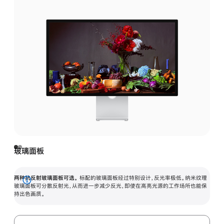
玻璃面板
两种抗反射玻璃面板可选。
标配的玻璃面板经过特别设计，反光率极低。纳米纹理
展
玻璃面板可分散反射光，从而进一步减少反光，即使在高亮光源的工作场所也能保
持出色画质。
开