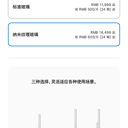
RMB 11,999
起
标准玻璃
或 RMB 500/月 (24 期) 起
RMB 14,499
起
纳米纹理玻璃
或 RMB 605/月 (24 期) 起
三种选择，灵活适应各种使用场景。
标