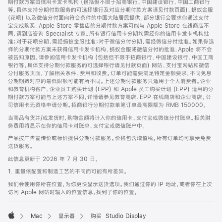
期付款方案由信用卡发卡机构 (包括但不限于招商银行、中国建设银行、中国工商银行
等，具体支持分期付款服务的可选择银行及对应分期付款方案请见付款页面)、蚂蚁金服
(花呗) 以及微信分付面向符合条件的中国大陆居民提供。部分银行会要求你通过支付
宝完成购买。Apple Store 零售店的分期付款方案可能与 Apple Store 在线商店不
同，请到店咨询 Specialist 专家。所有银行信用卡分期均需经你的信用卡发卡机构批
准；对于花呗分期，需经蚂蚁金服批准；对于微信分付分期，需经微信分付批准。如果你选
择的分期付款方案未获得信用卡发卡机构、蚂蚁金服或微信分付的批准，Apple 将不会
被告知原因。请参阅信用卡发卡机构 (包括但不限于招商银行、中国建设银行、中国工商
银行等，具体支持分期付款服务的可选择银行请见付款页面) 网站、支付宝网站和微信
分付服务页面，了解相关条件、费用和收费。订单可能需要满足特定金额要求，不同免息
分期期数对应的最低限额可能有所不同。上述分期付款服务只适用于个人消费者。企业
和教育机构客户、企业员工购买计划 (EPP) 和 Apple 员工购买计划 (EPP) 适用的分
期付款方案可能与上述方案不同，详情请参见教育商店、EPP 在线商店和企业商店。公
司信用卡无资格申请分期。招商银行分期付款单笔订单最高限额为 RMB 150000。
当商品有货并/或发货时，购物金额将计入你的信用卡、支付宝或微信分付账单。相关财
务费用将显示在你的信用卡对账单、支付宝或微信账户中。
产品按广告宣传价或标价提供分期付款服务。价格包含增值税。所有订单均可享受免费
送货服务。
此信息更新于 2026 年 7 月 30 日。
1. 重量依配置和制造工艺的不同而可能有所差异。
我们会使用你所在位置，为你更快显示送货选项。我们通过你的 IP 地址，或者你在上次
访问 Apple 网站时输入的位置信息，找到了你的位置。
Mac
显示器
购买 Studio Display