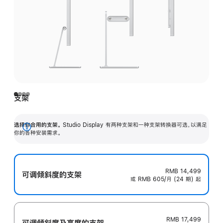
支架
选择你合用的支架。
Studio Display 有两种支架和一种支架转换器可选，以满足
展
你的各种安装需求。
开
RMB 14,499
可调倾斜度的支架
或 RMB 605/月 (24 期) 起
RMB 17,499
可调倾斜度及高‍度的支‍架