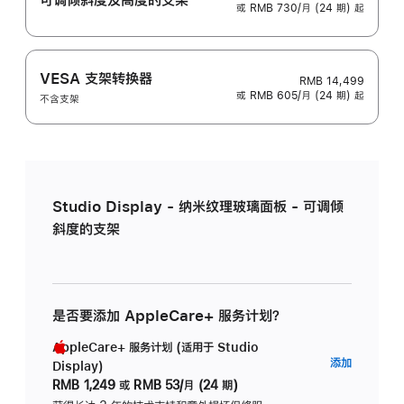
或 RMB 730/月 (24 期) 起
VESA 支架转换器
RMB 14,499
或 RMB 605/月 (24 期) 起
不含支架
Studio Display - 纳米纹理玻璃面板 - 可调倾
斜度的支架
是否要添加 AppleCare+ 服务计划？
AppleCare+ 服务计划 (适用于 Studio
AppleC
添加
Display)
服
RMB 1,249
或
RMB 53/月 (24 期)