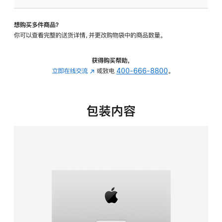
板
-
想购买多件商品？
可
你可以查看完整的送货详情，并更改购物袋中的商品数量。
调
倾
斜
获得购买帮助，
度
立即在线交流
(在
或致电
400-666-8800
。
的
新
支
窗
架
口
包装内容
的
中
分
打
期
开)
付
款
选
项)