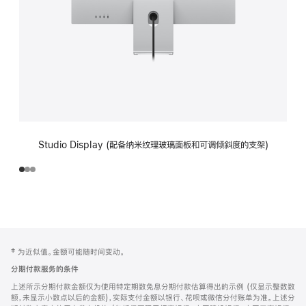
Studio Display (配备纳米纹理玻璃面板和可调倾斜度的支架)
网
脚
‡ 为近似值。金额可能随时间变动。
注
页
分期付款服务的条件
页
上述所示分期付款金额仅为使用特定期数免息分期付款估算得出的示例 (仅显示整数数
脚
额，未显示小数点以后的金额)，实际支付金额以银行、花呗或微信分付账单为准。上述分