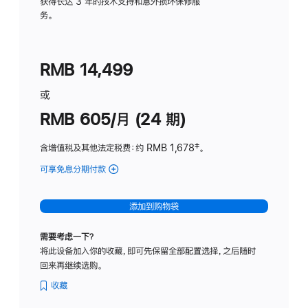
务
获得长达 3 年的技术支持和意外损坏保修服
务。
计
划
(适
RMB 14,499
用
于
或
Studio
RMB 605/月 (24 期)
Display
含增值税及其他法定税费
：约 RMB 1,678
脚
‡。
注
可享免息分期付款
(Studio
Display
-
添加到购物袋
纳
米
需要考虑一下？
纹
将此设备加入你的收藏，即可先保留全部配置选择，之后随时
理
回来再继续选购。
玻
璃
收藏
面