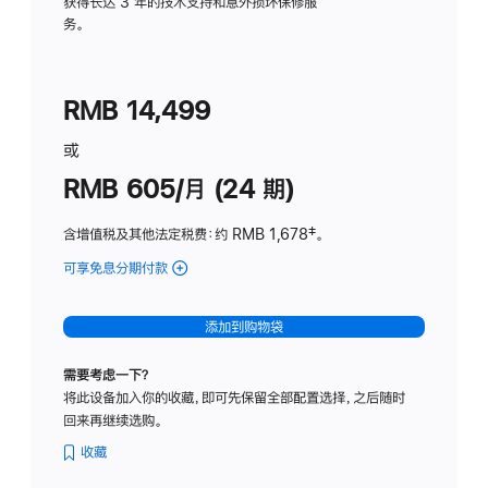
务
获得长达 3 年的技术支持和意外损坏保修服
务。
计
划
(适
RMB 14,499
用
于
或
Studio
RMB 605/月 (24 期)
Display
含增值税及其他法定税费
：约 RMB 1,678
脚
‡。
注
可享免息分期付款
(Studio
Display
-
添加到购物袋
纳
米
需要考虑一下？
纹
将此设备加入你的收藏，即可先保留全部配置选择，之后随时
理
回来再继续选购。
玻
璃
收藏
面