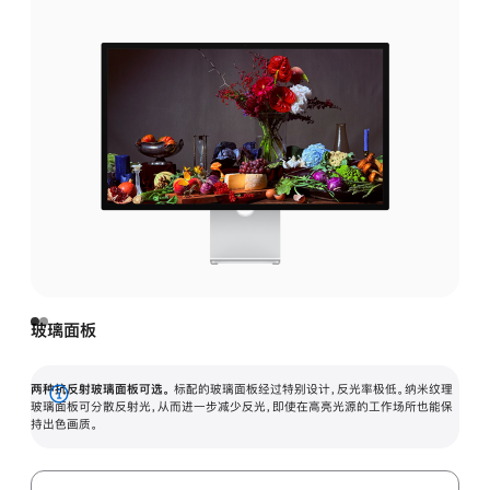
玻璃面板
两种抗反射玻璃面板可选。
标配的玻璃面板经过特别设计，反光率极低。纳米纹理
展
玻璃面板可分散反射光，从而进一步减少反光，即使在高亮光源的工作场所也能保
持出色画质。
开