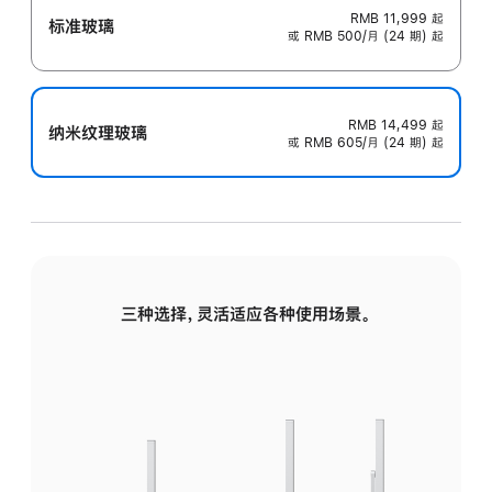
RMB 11,999
起
标准玻璃
或 RMB 500/月 (24 期) 起
RMB 14,499
起
纳米纹理玻璃
或 RMB 605/月 (24 期) 起
三种选择，灵活适应各种使用场景。
标