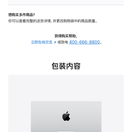
板
-
想购买多件商品？
可
你可以查看完整的送货详情，并更改购物袋中的商品数量。
调
倾
斜
获得购买帮助，
度
立即在线交流
(在
或致电
400-666-8800
。
的
新
支
窗
架
口
包装内容
的
中
分
打
期
开)
付
款
选
项)