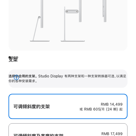
支架
选择你合用的支架。
Studio Display 有两种支架和一种支架转换器可选，以满足
展
你的各种安装需求。
开
RMB 14,499
可调倾斜度的支架
或 RMB 605/月 (24 期) 起
RMB 17,499
可调倾斜度及高‍度的支‍架