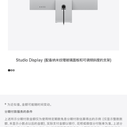
Studio Display (配备纳米纹理玻璃面板和可调倾斜度的支架)
网
脚
‡ 为近似值。金额可能随时间变动。
注
页
分期付款服务的条件
页
上述所示分期付款金额仅为使用特定期数免息分期付款估算得出的示例 (仅显示整数数
脚
额，未显示小数点以后的金额)，实际支付金额以银行、花呗或微信分付账单为准。上述分