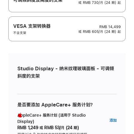
或 RMB 730/月 (24 期) 起
VESA 支架转换器
RMB 14,499
或 RMB 605/月 (24 期) 起
不含支架
Studio Display - 纳米纹理玻璃面板 - 可调倾
斜度的支架
是否要添加 AppleCare+ 服务计划？
AppleCare+ 服务计划 (适用于 Studio
AppleC
添加
Display)
服
RMB 1,249
或
RMB 53/月 (24 期)