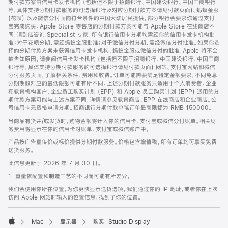
期付款方案由信用卡发卡机构 (包括但不限于招商银行、中国建设银行、中国工商银行
等，具体支持分期付款服务的可选择银行及对应分期付款方案请见付款页面)、蚂蚁金服
(花呗) 以及微信分付面向符合条件的中国大陆居民提供。部分银行会要求你通过支付
宝完成购买。Apple Store 零售店的分期付款方案可能与 Apple Store 在线商店不
同，请到店咨询 Specialist 专家。所有银行信用卡分期均需经你的信用卡发卡机构批
准；对于花呗分期，需经蚂蚁金服批准；对于微信分付分期，需经微信分付批准。如果你选
择的分期付款方案未获得信用卡发卡机构、蚂蚁金服或微信分付的批准，Apple 将不会
被告知原因。请参阅信用卡发卡机构 (包括但不限于招商银行、中国建设银行、中国工商
银行等，具体支持分期付款服务的可选择银行请见付款页面) 网站、支付宝网站和微信
分付服务页面，了解相关条件、费用和收费。订单可能需要满足特定金额要求，不同免息
分期期数对应的最低限额可能有所不同。上述分期付款服务只适用于个人消费者。企业
和教育机构客户、企业员工购买计划 (EPP) 和 Apple 员工购买计划 (EPP) 适用的分
期付款方案可能与上述方案不同，详情请参见教育商店、EPP 在线商店和企业商店。公
司信用卡无资格申请分期。招商银行分期付款单笔订单最高限额为 RMB 150000。
当商品有货并/或发货时，购物金额将计入你的信用卡、支付宝或微信分付账单。相关财
务费用将显示在你的信用卡对账单、支付宝或微信账户中。
产品按广告宣传价或标价提供分期付款服务。价格包含增值税。所有订单均可享受免费
送货服务。
此信息更新于 2026 年 7 月 30 日。
1. 重量依配置和制造工艺的不同而可能有所差异。
我们会使用你所在位置，为你更快显示送货选项。我们通过你的 IP 地址，或者你在上次
访问 Apple 网站时输入的位置信息，找到了你的位置。
Mac
显示器
购买 Studio Display