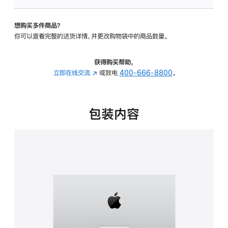
板
-
想购买多件商品？
可
你可以查看完整的送货详情，并更改购物袋中的商品数量。
调
倾
斜
获得购买帮助，
度
立即在线交流
(在
或致电
400-666-8800
。
的
新
支
窗
架
口
包装内容
的
中
分
打
期
开)
付
款
选
项)