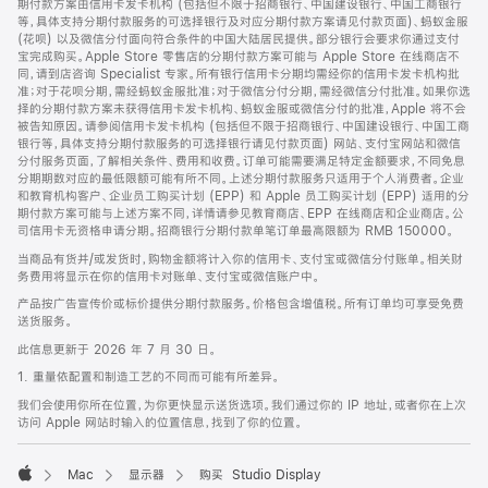
期付款方案由信用卡发卡机构 (包括但不限于招商银行、中国建设银行、中国工商银行
等，具体支持分期付款服务的可选择银行及对应分期付款方案请见付款页面)、蚂蚁金服
(花呗) 以及微信分付面向符合条件的中国大陆居民提供。部分银行会要求你通过支付
宝完成购买。Apple Store 零售店的分期付款方案可能与 Apple Store 在线商店不
同，请到店咨询 Specialist 专家。所有银行信用卡分期均需经你的信用卡发卡机构批
准；对于花呗分期，需经蚂蚁金服批准；对于微信分付分期，需经微信分付批准。如果你选
择的分期付款方案未获得信用卡发卡机构、蚂蚁金服或微信分付的批准，Apple 将不会
被告知原因。请参阅信用卡发卡机构 (包括但不限于招商银行、中国建设银行、中国工商
银行等，具体支持分期付款服务的可选择银行请见付款页面) 网站、支付宝网站和微信
分付服务页面，了解相关条件、费用和收费。订单可能需要满足特定金额要求，不同免息
分期期数对应的最低限额可能有所不同。上述分期付款服务只适用于个人消费者。企业
和教育机构客户、企业员工购买计划 (EPP) 和 Apple 员工购买计划 (EPP) 适用的分
期付款方案可能与上述方案不同，详情请参见教育商店、EPP 在线商店和企业商店。公
司信用卡无资格申请分期。招商银行分期付款单笔订单最高限额为 RMB 150000。
当商品有货并/或发货时，购物金额将计入你的信用卡、支付宝或微信分付账单。相关财
务费用将显示在你的信用卡对账单、支付宝或微信账户中。
产品按广告宣传价或标价提供分期付款服务。价格包含增值税。所有订单均可享受免费
送货服务。
此信息更新于 2026 年 7 月 30 日。
1. 重量依配置和制造工艺的不同而可能有所差异。
我们会使用你所在位置，为你更快显示送货选项。我们通过你的 IP 地址，或者你在上次
访问 Apple 网站时输入的位置信息，找到了你的位置。
Mac
显示器
购买 Studio Display