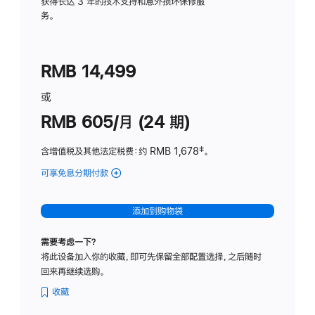
务
获得长达 3 年的技术支持和意外损坏保修服
务。
计
划
(适
RMB 14,499
用
于
或
Studio
RMB 605/月 (24 期)
Display
含增值税及其他法定税费
：约 RMB 1,678
脚
‡。
注
可享免息分期付款
(Studio
Display
-
添加到购物袋
纳
米
需要考虑一下？
纹
将此设备加入你的收藏，即可先保留全部配置选择，之后随时
理
回来再继续选购。
玻
璃
收藏
面