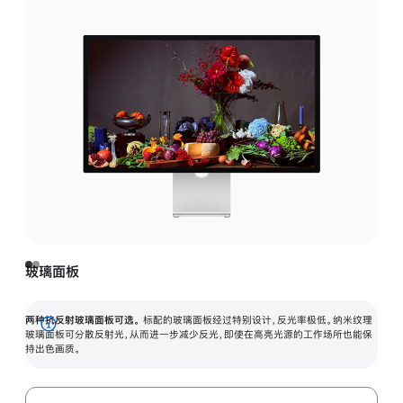
玻璃面板
两种抗反射玻璃面板可选。
标配的玻璃面板经过特别设计，反光率极低。纳米纹理
展
玻璃面板可分散反射光，从而进一步减少反光，即使在高亮光源的工作场所也能保
持出色画质。
开