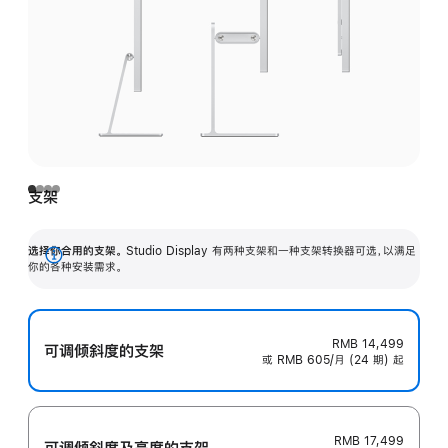
支架
选择你合用的支架。
Studio Display 有两种支架和一种支架转换器可选，以满足
展
你的各种安装需求。
开
RMB 14,499
可调倾斜度的支架
或 RMB 605/月 (24 期) 起
RMB 17,499
可调倾斜度及高‍度的支‍架