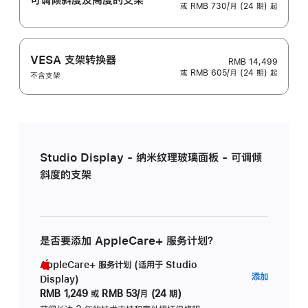
或 RMB 730/月 (24 期) 起
VESA 支架转换器
RMB 14,499
或 RMB 605/月 (24 期) 起
不含支架
Studio Display - 纳米纹理玻璃面板 - 可调倾
斜度的支架
是否要添加 AppleCare+ 服务计划？
AppleCare+ 服务计划 (适用于 Studio
AppleC
添加
Display)
服
RMB 1,249
或
RMB 53/月 (24 期)