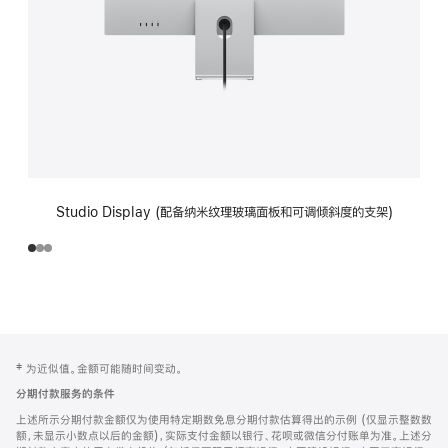
Studio Display (配备纳米纹理玻璃面板和可调倾斜度的支架)
网
脚
‡ 为近似值。金额可能随时间变动。
注
页
分期付款服务的条件
页
上述所示分期付款金额仅为使用特定期数免息分期付款估算得出的示例 (仅显示整数数
脚
额，未显示小数点以后的金额)，实际支付金额以银行、花呗或微信分付账单为准。上述分