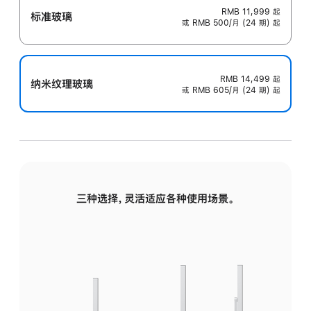
RMB 11,999
起
标准玻璃
或 RMB 500/月 (24 期) 起
RMB 14,499
起
纳米纹理玻璃
或 RMB 605/月 (24 期) 起
三种选择，灵活适应各种使用场景。
标