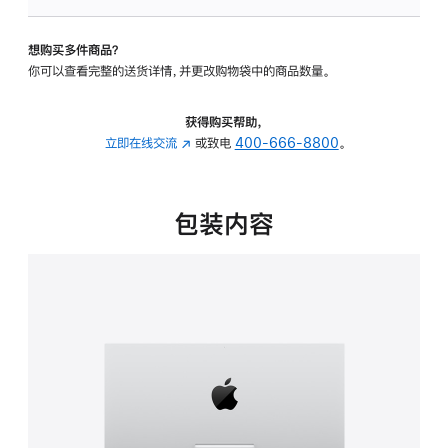
板
-
想购买多件商品？
可
你可以查看完整的送货详情，并更改购物袋中的商品数量。
调
倾
斜
获得购买帮助，
度
立即在线交流
(在
或致电
400-666-8800
。
的
新
支
窗
架
口
包装内容
的
中
分
打
期
开)
付
款
选
项)