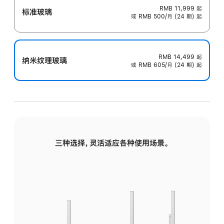
RMB 11,999
起
标准玻璃
或 RMB 500/月 (24 期) 起
RMB 14,499
起
纳米纹理玻璃
或 RMB 605/月 (24 期) 起
三种选择，灵活适应各种使用场景。
标