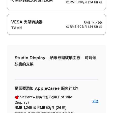
或 RMB 730/月 (24 期) 起
VESA 支架转换器
RMB 14,499
或 RMB 605/月 (24 期) 起
不含支架
Studio Display - 纳米纹理玻璃面板 - 可调倾
斜度的支架
是否要添加 AppleCare+ 服务计划？
AppleCare+ 服务计划 (适用于 Studio
AppleC
添加
Display)
服
RMB 1,249
或
RMB 53/月 (24 期)