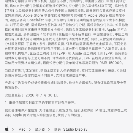
期付款方案由信用卡发卡机构 (包括但不限于招商银行、中国建设银行、中国工商银行
等，具体支持分期付款服务的可选择银行及对应分期付款方案请见付款页面)、蚂蚁金服
(花呗) 以及微信分付面向符合条件的中国大陆居民提供。部分银行会要求你通过支付
宝完成购买。Apple Store 零售店的分期付款方案可能与 Apple Store 在线商店不
同，请到店咨询 Specialist 专家。所有银行信用卡分期均需经你的信用卡发卡机构批
准；对于花呗分期，需经蚂蚁金服批准；对于微信分付分期，需经微信分付批准。如果你选
择的分期付款方案未获得信用卡发卡机构、蚂蚁金服或微信分付的批准，Apple 将不会
被告知原因。请参阅信用卡发卡机构 (包括但不限于招商银行、中国建设银行、中国工商
银行等，具体支持分期付款服务的可选择银行请见付款页面) 网站、支付宝网站和微信
分付服务页面，了解相关条件、费用和收费。订单可能需要满足特定金额要求，不同免息
分期期数对应的最低限额可能有所不同。上述分期付款服务只适用于个人消费者。企业
和教育机构客户、企业员工购买计划 (EPP) 和 Apple 员工购买计划 (EPP) 适用的分
期付款方案可能与上述方案不同，详情请参见教育商店、EPP 在线商店和企业商店。公
司信用卡无资格申请分期。招商银行分期付款单笔订单最高限额为 RMB 150000。
当商品有货并/或发货时，购物金额将计入你的信用卡、支付宝或微信分付账单。相关财
务费用将显示在你的信用卡对账单、支付宝或微信账户中。
产品按广告宣传价或标价提供分期付款服务。价格包含增值税。所有订单均可享受免费
送货服务。
此信息更新于 2026 年 7 月 30 日。
1. 重量依配置和制造工艺的不同而可能有所差异。
我们会使用你所在位置，为你更快显示送货选项。我们通过你的 IP 地址，或者你在上次
访问 Apple 网站时输入的位置信息，找到了你的位置。
Mac
显示器
购买 Studio Display