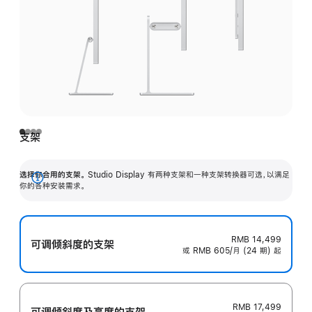
支架
选择你合用的支架。
Studio Display 有两种支架和一种支架转换器可选，以满足
展
你的各种安装需求。
开
RMB 14,499
可调倾斜度的支架
或 RMB 605/月 (24 期) 起
RMB 17,499
可调倾斜度及高‍度的支‍架