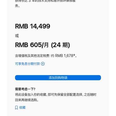
务
获得长达 3 年的技术支持和意外损坏保修服
务。
计
划
(适
RMB 14,499
用
于
或
Studio
RMB 605/月 (24 期)
Display
含增值税及其他法定税费
：约 RMB 1,678
脚
‡。
注
可享免息分期付款
(Studio
Display
-
添加到购物袋
纳
米
需要考虑一下？
纹
将此设备加入你的收藏，即可先保留全部配置选择，之后随时
理
回来再继续选购。
玻
璃
收藏
面