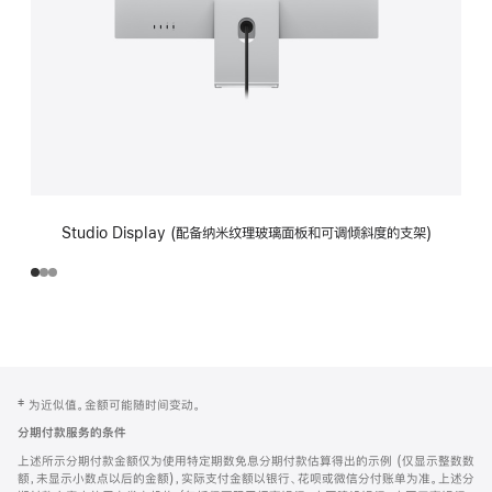
Studio Display (配备纳米纹理玻璃面板和可调倾斜度的支架)
网
脚
‡ 为近似值。金额可能随时间变动。
注
页
分期付款服务的条件
页
上述所示分期付款金额仅为使用特定期数免息分期付款估算得出的示例 (仅显示整数数
脚
额，未显示小数点以后的金额)，实际支付金额以银行、花呗或微信分付账单为准。上述分