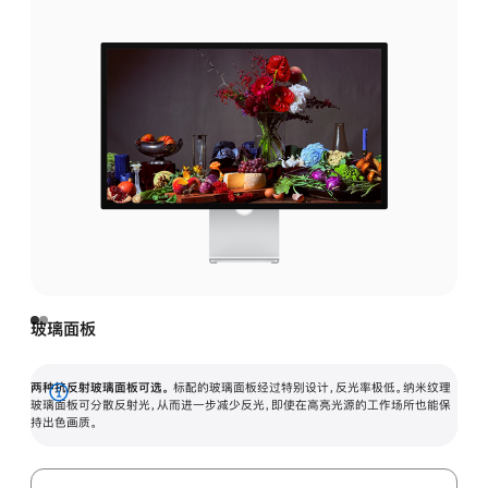
玻璃面板
两种抗反射玻璃面板可选。
标配的玻璃面板经过特别设计，反光率极低。纳米纹理
展
玻璃面板可分散反射光，从而进一步减少反光，即使在高亮光源的工作场所也能保
持出色画质。
开